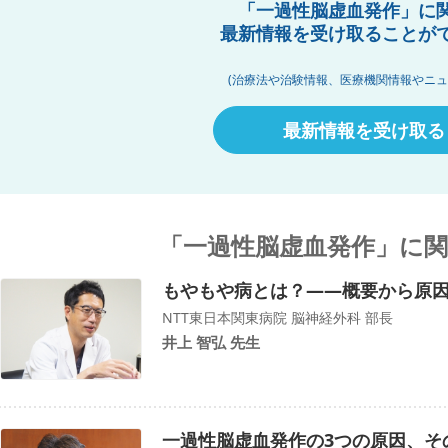
「一過性脳虚血発作」に
最新情報を受け取ることが
(治療法や治験情報、医療機関情報やニュ
最新情報を受け取る
「一過性脳虚血発作」に
もやもや病とは？――概要から原
NTT東日本関東病院 脳神経外科 部長
井上 智弘 先生
一過性脳虚血発作の3つの原因、そ