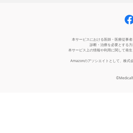
本サービスにおける医師・医療従事者
診断・治療を必要とする方
本サービス上の情報や利用に関して発生
Amazonのアソシエイトとして、株
©MedicalNo