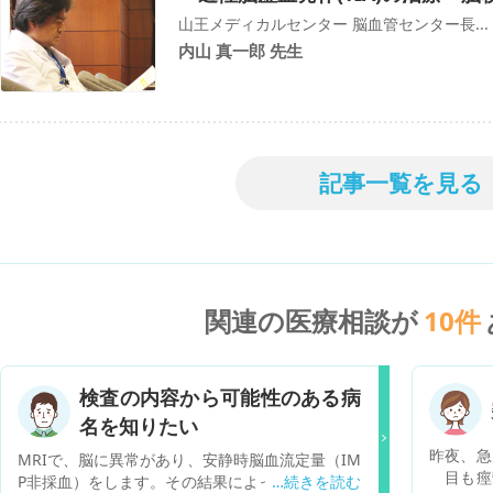
山王メディカルセンター 脳血管センター長...
内山 真一郎 先生
記事一覧を見る
関連の医療相談が
10
件
検査の内容から可能性のある病
名を知りたい
昨夜、急
MRIで、脳に異常があり、安静時脳血流定量（IM
目も痙
P非採血）をします。その結果によっては、造影C