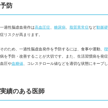
予防
一過性脳虚血発作は
高血圧症
、
糖尿病
、
脂質異常症
など
動脈硬
症リスクが高まります。
そのため、一過性脳虚血発作を予防するには、食事や運動、
喫
病を予防・改善することが大切です。また、生活習慣病を発症
血圧や
血糖値
、コレステロール値などを適切な状態にキープし
実績のある医師