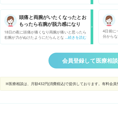
痺れた。
T頭部CTA.CTPをすることになるそうです。これ
気あり、
らの検査をするというのは、どういう病気が予想
ている。
されるのでしょうか？宜しくお願い致します。
頭痛と両腕がいたくなったとお
嘔吐があ
もったら右腕が脱力感になり
4日前に
18日の夜に頭痛が痛くなり両腕が痛いと思ったら
分からな
右腕が力がぬけたようにだらんとなった。すぐに
ではない
腕がもどったが びっくりしてしまった。初めてな
も変な症
りましたその時血圧166/99だった。血圧が普段は
けた方が
120/75ぐらいで たまに140/90台になります。
で必要な
時々偏頭痛だったり頭痛だったりあります。 両親
会員登録して医療相
が脳梗塞をやっているのでとても怖いです。50歳
での脳ドックなどやったことないですが。脳梗塞
か脳卒中とか疑いってあるんでしょうか？やはり
病院で1度見てもらうべきなんでしょうか？
※医療相談は、月額432円(消費税込)で提供しております。有料会