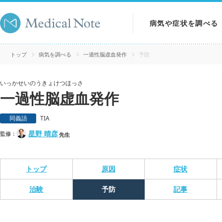
病気や症状を調べる
病気を調べる
トップ
病気を調べる
一過性脳虚血発作
予防
症状を調べる
いっかせいのうきょけつほっさ
一過性脳虚血発作
検査を調べる
同義語
TIA
星野 晴彦
監修：
先生
トップ
原因
症状
治験
予防
記事