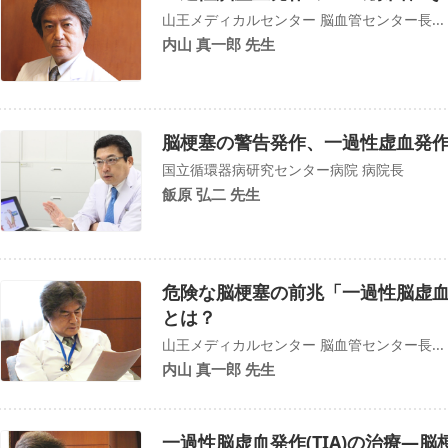
山王メディカルセンター 脳血管センター長...
内山 真一郎 先生
脳梗塞の警告発作、一過性虚血発作
国立循環器病研究センター病院 病院長
飯原 弘二 先生
危険な脳梗塞の前兆「一過性脳虚血
とは？
山王メディカルセンター 脳血管センター長...
内山 真一郎 先生
一過性脳虚血発作(TIA)の治療―