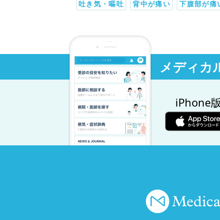
吐き気・嘔吐
背中が痛い
下腹部が痛
メディカ
iPhone