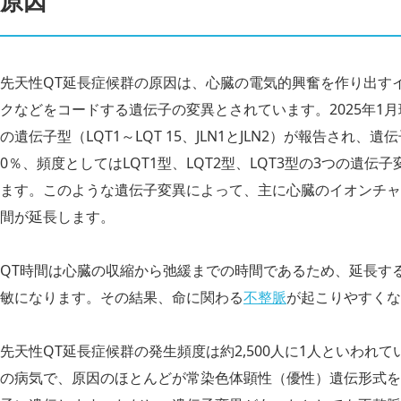
原因
先天性QT延長症候群の原因は、心臓の電気的興奮を作り出す
クなどをコードする遺伝子の変異とされています。2025年1月
の遺伝子型（LQT1～LQT 15、JLN1とJLN2）が報告され、
0％、頻度としてはLQT1型、LQT2型、LQT3型の3つの遺伝
ます。このような遺伝子変異によって、主に心臓のイオンチャ
間が延長します。
QT時間は心臓の収縮から弛緩までの時間であるため、延長す
敏になります。その結果、命に関わる
不整脈
が起こりやすくな
先天性QT延長症候群の発生頻度は約2,500人に1人といわれ
の病気で、原因のほとんどが常染色体顕性（優性）遺伝形式を