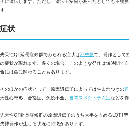
子に遺伝します。ただし、遺伝子変異があったとしても不整脈
す。
症状
先天性QT延長症候群でみられる症状は
不整脈
で、発作として
の症状が現れます。多くの場合、このような発作は短時間で自
合には命に関わることもあります。
そのほかの症状として、原因遺伝子によっては生まれつきの
難
天性心奇形、合指症、免疫不全、
自閉スペクトラム症
などを伴
先天性QT延長症候群の原因遺伝子のうち大半を占めるLQT1型、
失神発作が生じる状況に特徴があります。