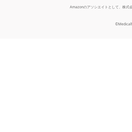
Amazonのアソシエイトとして、株
©MedicalNo