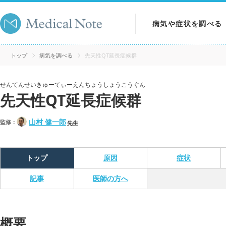
病気や症状を調べる
病気を調べる
トップ
病気を調べる
先天性QT延長症候群
症状を調べる
せんてんせいきゅーてぃーえんちょうしょうこうぐん
先天性QT延長症候群
検査を調べる
山村 健一郎
監修：
先生
トップ
原因
症状
記事
医師の方へ
概要