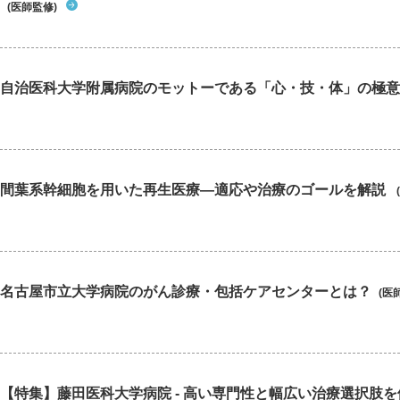
(医師監修)
自治医科大学附属病院のモットーである「心・技・体」の極意
間葉系幹細胞を用いた再生医療―適応や治療のゴールを解説
名古屋市立大学病院のがん診療・包括ケアセンターとは？
(医
【特集】藤田医科大学病院 - 高い専門性と幅広い治療選択肢