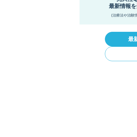
最新情報を
(治療法や治験
最