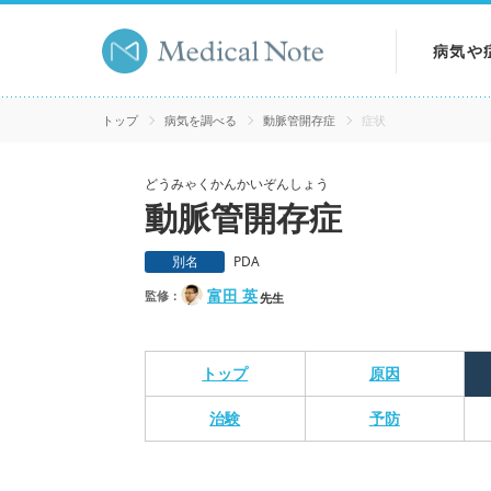
病気や
病気を
トップ
病気を調べる
動脈管開存症
症状
症状を
どうみゃくかんかいぞんしょう
動脈管開存症
検査を
別名
PDA
富田 英
監修：
先生
トップ
原因
治験
予防