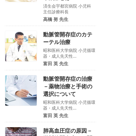
済生会宇都宮病院 小児科
主任診療科長
高橋 努 先生
動脈管開存症のカテ
ーテル治療
昭和医科大学病院 小児循環
器・成人先天性...
富田 英 先生
動脈管開存症の治療
－薬物治療と手術の
選択について
昭和医科大学病院 小児循環
器・成人先天性...
富田 英 先生
肺高血圧症の原因－