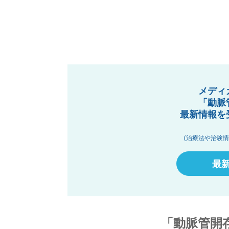
メディ
「動脈
最新情報を
(治療法や治験
最
「動脈管開