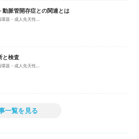
－動脈管開存症との関連とは
環器・成人先天性...
断と検査
環器・成人先天性...
事一覧を見る