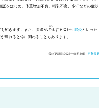
頻脈をはじめ、体重増加不良、哺乳不良、多汗などの症状
えし
どを招きます。また、腸管が
壊死
する壊死性
腸炎
といった
療が遅れると命に関わることもあります。
最終更新日:
2023年06月30日
更新履歴