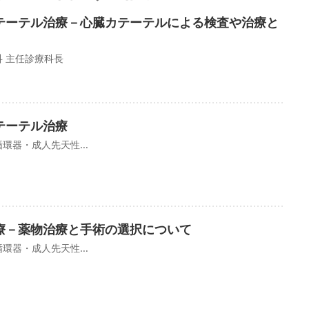
テーテル治療－心臓カテーテルによる検査や治療と
宮病院 小児科 主任診療科長
テーテル治療
環器・成人先天性...
療－薬物治療と手術の選択について
環器・成人先天性...