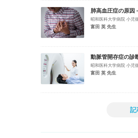
肺高血圧症の原因
昭和医科大学病院 小児循
富田 英 先生
動脈管開存症の診
昭和医科大学病院 小児循
富田 英 先生
記