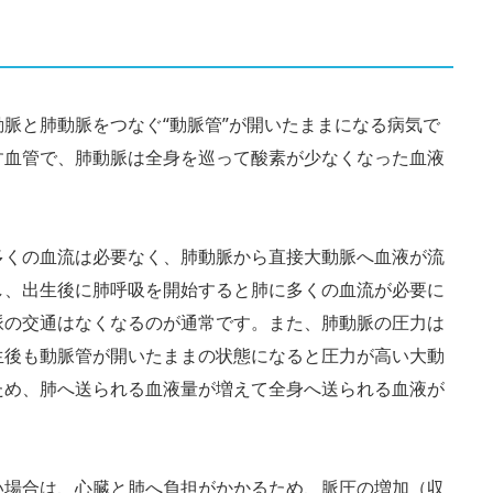
脈と肺動脈をつなぐ“動脈管”が開いたままになる病気で
す血管で、肺動脈は全身を巡って酸素が少なくなった血液
多くの血流は必要なく、肺動脈から直接大動脈へ血液が流
し、出生後に肺呼吸を開始すると肺に多くの血流が必要に
脈の交通はなくなるのが通常です。また、肺動脈の圧力は
生後も動脈管が開いたままの状態になると圧力が高い大動
ため、肺へ送られる血液量が増えて全身へ送られる血液が
い場合は、心臓と肺へ負担がかかるため、脈圧の増加（収