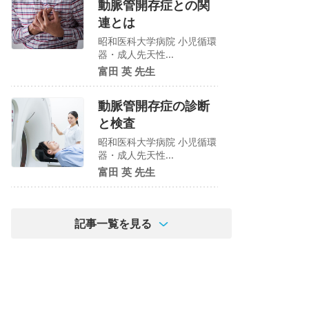
動脈管開存症との関
連とは
昭和医科大学病院 小児循環
器・成人先天性...
富田 英 先生
動脈管開存症の診断
と検査
昭和医科大学病院 小児循環
器・成人先天性...
富田 英 先生
記事一覧を見る