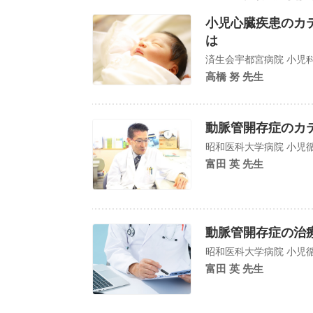
小児心臓疾患のカ
は
済生会宇都
高橋 努 先生
動脈管開存症のカ
昭和医科大学病院 小児循
富田 英 先生
動脈管開存症の治
昭和医科大学病院 小児循
富田 英 先生