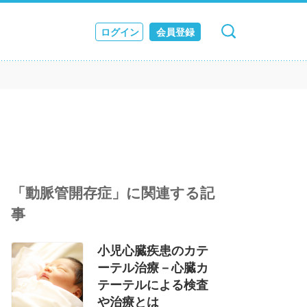
ログイン
会員登録
キャンセル
検索
ス
JOURNAL
「動脈管開存症」に関連する記
事
小児心臓疾患のカテ
ーテル治療－心臓カ
テーテルによる検査
や治療とは