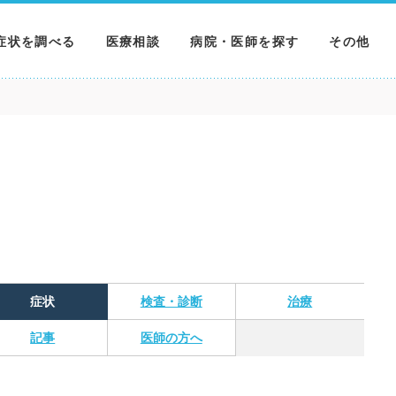
症状を調べる
医療相談
病院・医師を探す
その他
調べる
病院を探す
MNニュー
調べる
医師を探す
NEWS & 
調べる
症状
検査・診断
治療
記事
医師の方へ