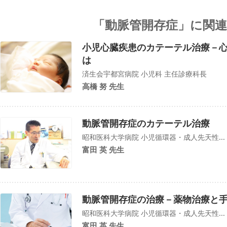
「動脈管開存症」に関
小児心臓疾患のカテーテル治療－
は
済生会宇都宮病院 小児科 主任診療科長
高橋 努 先生
動脈管開存症のカテーテル治療
昭和医科大学病院 小児循環器・成人先天性...
富田 英 先生
動脈管開存症の治療－薬物治療と
昭和医科大学病院 小児循環器・成人先天性...
富田 英 先生