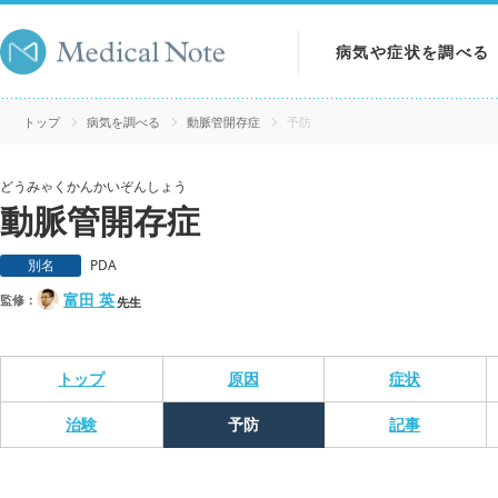
病気や症状を調べる
病気を調べる
トップ
病気を調べる
動脈管開存症
予防
症状を調べる
どうみゃくかんかいぞんしょう
動脈管開存症
検査を調べる
別名
PDA
富田 英
監修：
先生
トップ
原因
症状
治験
予防
記事