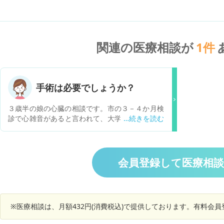
関連の医療相談が
1
件
手術は必要でしょうか？
３歳半の娘の心臓の相談です。市の３－４か月検
診で心雑音があると言われて、大学病院で精密検
査を受けました。７ｍｍの穴が開いているそうで
す。自然に塞がる確率は低いので、時期をみて手
術を勧められました。主治医は小学校に上がるが
良いのではないかという説明をしてくれました。
会員登録して医療相
まだ先の話ですが今日まで風邪以外の大きな病気
にもかからず元気に過ごしてきました。女の子で
すし、l胸にメスを入れて傷をつけるのは親として
は迷います。手術以外の方法はないのでしょう
※医療相談は、月額432円(消費税込)で提供しております。有料会
か。塞がる確率は全く期待できないでしょうか？