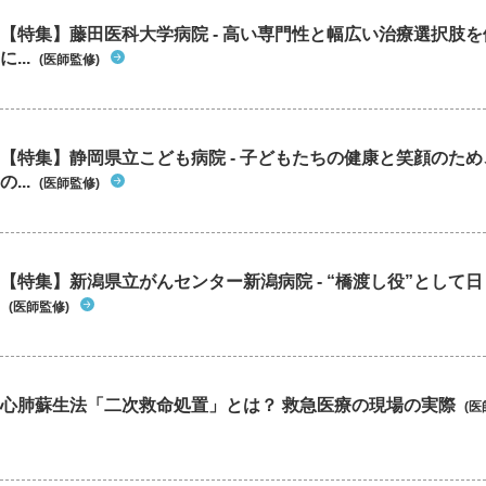
【特集】藤田医科大学病院 - 高い専門性と幅広い治療選択肢
に...
(医師監修)
【特集】静岡県立こども病院 - 子どもたちの健康と笑顔のた
の...
(医師監修)
【特集】新潟県立がんセンター新潟病院 - “橋渡し役”として日々
(医師監修)
心肺蘇生法「二次救命処置」とは？ 救急医療の現場の実際
(医