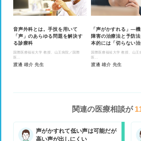
音声外科とは。手技を用いて
「声がかすれる」―機
「声」のあらゆる問題を解決す
障害の治療法と予防法
る診療科
本的には「切らない治
国際医療福祉大学 教授、山王病院／国際
国際医療福祉大学 教授、山王
医...
医...
渡邊 雄介 先生
渡邊 雄介 先生
関連の医療相談が
1
声がかすれて低い声は可能だが
高い声が出しにくい