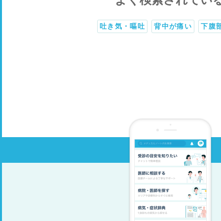
吐き気・嘔吐
背中が痛い
下腹