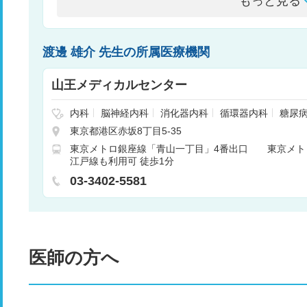
もっと見る
渡邊 雄介 先生の所属医療機関
山王メディカルセンター
内科
脳神経内科
消化器内科
循環器内科
糖尿
リウマチ・膠原病内科
腎臓内科
呼吸器内科
心療
東京都港区赤坂8丁目5-35
内科
外科
脳神経外科
乳腺外科
血管外科
婦
東京メトロ銀座線「青山一丁目」4番出口 東京メト
放射線科
江戸線も利用可 徒歩1分
03-3402-5581
医師の方へ