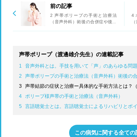
前の記事
2 声帯ポリープの手術と治療法
4
（音声外科）術後の合併症や後遺
（
症はある？
声帯ポリープ（渡邊雄介先生）の連載記事
1
音声外科とは。手技を用いて「声」のあらゆる問
2
声帯ポリープの手術と治療法（音声外科）術後の
3
声帯結節の症状と治療ー具体的な手術方法とは？
4
ポリープ様声帯の手術と治療法（音声外科）
5
言語聴覚士とは。言語聴覚士によるリハビリとボ
この病気に関する全ての