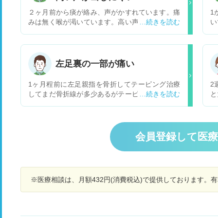
２ヶ月前から痰が絡み、声がかすれています。痛
1
みは無く喉が渇いています。高い声がだしずらく
い
低い声は出ます。現在、粘膜を保護する薬を使用
院
していますが、効果はありません。
分
だ
誠
左足裏の一部が痛い
い
ら
1ヶ月程前に左足親指を骨折してテーピング治療
2
で
してまだ骨折線が多少あるがテーピング無しで普
と
査
通の生活。１週間程経ちますが足裏の骨折した親
る
腹
指の隣(人差し指？)の指の付け根から3cmぐらい
あ
で
踵寄り箇所がピンポイントで痛みがあります。特
去
在
に歩くと圧が掛かるので違和感があります。 整形
の
会員登録して医
薬
外科に通ってますがテーピング時の歩き方から元
せ
く
の歩き方に慣れてないから痛みが出たのではの判
生
る
断。痛み止めクリーム、スーパーライザーで治り
常
す
ますか？ 骨折箇所の痛みは、あまり感じません。
0
心
※医療相談は、月額432円(消費税込)で提供しております。
ピンポイント箇所の痛みが無ければ怪我のない右
最
で
足と同じ感覚です。
因
係