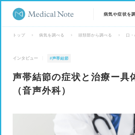
病気や症状を
病気を調べる
トップ
病気を調べる
頭頚部から調べる
口・
症状を調べる
インタビュー
#声帯結節
検査を調べる
声帯結節の症状と治療ー具
（音声外科）