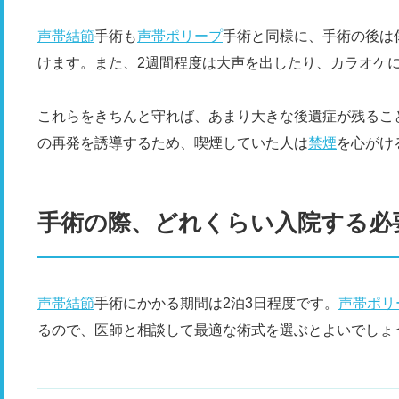
声帯結節
手術も
声帯ポリープ
手術と同様に、手術の後は
けます。また、2週間程度は大声を出したり、カラオケ
これらをきちんと守れば、あまり大きな後遺症が残るこ
の再発を誘導するため、喫煙していた人は
禁煙
を心がけ
手術の際、どれくらい入院する必
声帯結節
手術にかかる期間は2泊3日程度です。
声帯ポリ
るので、医師と相談して最適な術式を選ぶとよいでしょ