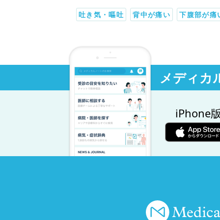
吐き気・嘔吐
背中が痛い
下腹部が痛
メディカ
iPhone