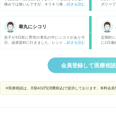
痛みでは無いんですが、キリキリ痛みが続いてま
ポリープ
す。 何が原因でしょうか。
子見との
います。
が、クリ
しょうか
睾丸にシコリ
とはあり
息子が3日前に男性の睾丸の中にシコリがあり今
定期的に
日、泌尿器科に行きました。レントゲン、エコー
に2日連
はなく尿検査はありました。後は先生が手で触っ
り、鼻を
ての診察でした。潜血反応±、白血球が+(尿一般)
ょうか？
と書いてありました。息子が先生から説明された
のが精子を作る横に2つシコリがある(1個は良く
会員登録して医療相
男性にあるが2個は珍しい)炎症をおこしている。
と言われたそうです。１週間後に病院受診。エコ
ーがあるそうです。尿の菌は何か原因を調べまし
ょう。と言われたそうです。薬を１週間毎朝食後
※医療相談は、月額432円(消費税込)で提供しております。有料会
に飲むようにもらいました。治らないと不妊症に
なりやすいとも言われたそうです。ガンが親の私
は心配になりました。ガンの事は何も言われなか
ったそうですが可能性はありますでしょうか？