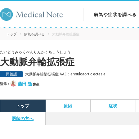
病気や症状を調べる
病気を調べる
トップ
病気を調べる
大動脈弁輪拡張症
症状を調べる
だいどうみゃくべんりんかくちょうしょう
大動脈弁輪拡張症
検査を調べる
同義語
大動脈弁輪部拡張症,AAE：annuloaortic ectasia
藤田 勉
監修：
先生
トップ
原因
症状
医師の方へ