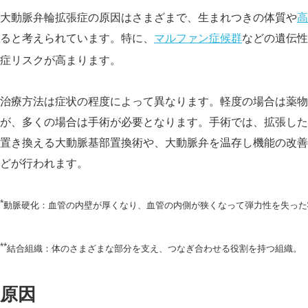
大動脈弁輪拡張症の原因はさまざまで、生まれつきの体質や
高
ると考えられています。特に、
マルファン症候群
などの遺伝性
症リスクが高まります。
治療方法は症状の程度によって異なります。軽度の場合は薬物
が、多くの場合は手術が必要となります。手術では、拡張した
置き換える大動脈基部置換術や、大動脈弁を温存し機能の改善
どが行われます。
*
動脈硬化：血管の内壁が厚くなり、血管の内側が狭くなって弾力性を失った
**
結合組織：体のさまざまな部分を支え、つなぎ合わせる役割を持つ組織。
原因