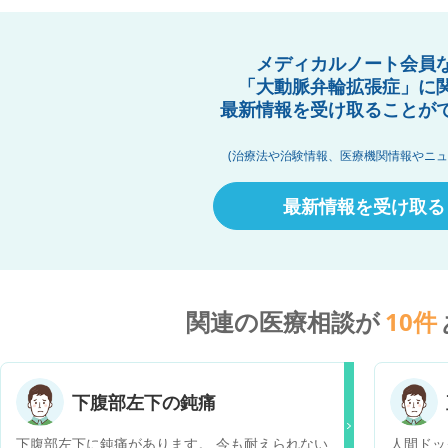
メディカルノート会員
「大動脈弁輪拡張症」に
最新情報を受け取ることが
(治療法や治験情報、医療機関情報やニュ
最新情報を受け取る
関連の医療相談が
10
件
下腹部左下の鈍痛
下腹部左下に鈍痛があります。 今も耐えられない
人間ドッ