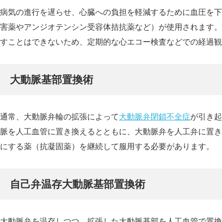
病気の進行を遅らせ、心臓への負担を軽減するために血圧を下
害薬やアンジオテンシン受容体拮抗薬など）が使用されます。
すことはできないため、定期的な心エコー検査などでの経過観
大動脈基部置換術
通常、大動脈弁輪の拡張によって
大動脈弁閉鎖不全症
が引き起
脈を人工血管に置き換えるとともに、大動脈弁を人工弁に置き
にする薬（抗凝固薬）を継続して服用する必要があります。
自己弁温存大動脈基部置換術
大動脈弁を温存しつつ、拡張した大動脈基部を人工血管で置換