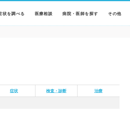
症状を調べる
医療相談
病院・医師を探す
その他
調べる
病院を探す
MNニュー
調べる
医師を探す
NEWS & 
調べる
症状
検査・診断
治療