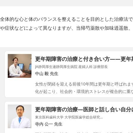
全体的な心と体のバランスを整えることを目的とした治療法で
や症状などによって異なりますが、当帰芍薬散や加味逍遥散、
更年期障害の治療と付き合い方――更年
JA静岡厚生連静岡厚生病院 産婦人科 診療部長
中山 毅 先生
女性が閉経を迎える前後10年間は更年期と呼ばれま
化が起こり、社会的・環境的ストレスが複合的に重
更年期障害の治療―医師と話し合い自分
東京医科歯科大学 大学院医歯学総合研究...
寺内 公一 先生