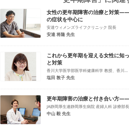
女性の更年期障害の治療と対策―
の症状を中心に
安達ウィメンズライフクリニック 院長
安達 将隆 先生
これから更年期を迎える女性に知
と対策
香川大学医学部医学科健康科学 教授、香川...
塩田 敦子 先生
更年期障害の治療と付き合い方―
JA静岡厚生連静岡厚生病院 産婦人科 診療部
中山 毅 先生