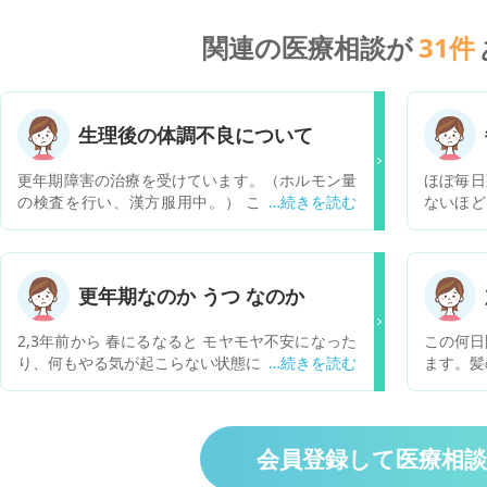
関連の医療相談が
31
件
生理後の体調不良について
更年期障害の治療を受けています。（ホルモン量
ほぼ毎日
の検査を行い、漢方服用中。） ここ２～３か月
ないほど
は、生理が終わった後２～３日すると、強い倦怠
すれば良
感と眠気で起き上がれない日があります。 今まで
手、足の
は、生理後が一番体調のよいときだったのです
なり、
が、身体が変化しているような気がします。（血
す。 人
更年期なのか うつ なのか
液検査の結果、貧血ではない） これも更年期障害
るのかわ
の症状の一つでしょうか？
2,3年前から 春にるなると モヤモヤ不安になった
この何日
り、何もやる気が起こらない状態になります。 去
ます。髪
年も4月ごろ から そんな状態で 婦人科にいった
います。
ら まだ更年期ではないと… 今も何もやる気がお
ので更年
こらないって いうのが 一番で 寝つきはいいので
すが、朝早く 目覚めたり 途中何度も起きる状態
会員登録して医療相
です。少し 頭が重い感じもあります。 婦人科か