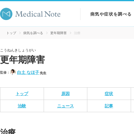
病気や症状を調べる
病気を調べる
トップ
病気を調べる
更年期障害
治療
症状を調べる
こうねんきしょうがい
更年期障害
検査を調べる
白土 なほ子
監修：
先生
トップ
原因
症状
治験
ニュース
記事
治療