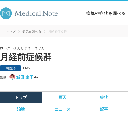
病気や症状を調べる
病気を調べる
トップ
病気を調べる
月経前症候群
症状を調べる
げっけいまえしょうこうぐん
月経前症候群
検査を調べる
同義語
PMS
城田 京子
監修：
先生
トップ
原因
症状
治験
ニュース
記事