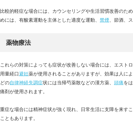
比較的軽症な場合には、カウンセリングや生活習慣改善のため
めには、有酸素運動を主体とした適度な運動、
禁煙
、節酒、ス
薬物療法
これらの対策によっても症状が改善しない場合には、エストロ
用量経口
避妊
薬が使用されることがありますが、効果は人によ
どの
自律神経失調症
状には当帰芍薬散などの漢方薬、
頭痛
をは
痛剤が使用されます。
重症な場合には精神症状が強く現れ、日常生活に支障を来すこ
こともあります。