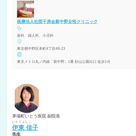
を感じていました。病院内での異動が決まり
り、自分のやりたいことは出産の現場に立ち
産婦人科を開院していたこの場所で診療を続
医療法人社団千房会新中野女性クリニック
産科、婦人科、小児科
東京都中野区本町4丁目48-23
東京メトロ丸ノ内線「新中野」1番 杉山公園出口 徒歩1分
茅場町いとう医院 副院長
いとう
よしこ
伊東
佳子
先生