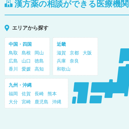
漢方薬の相談ができる医療機
エリアから探す
中国・四国
近畿
鳥取
島根
岡山
滋賀
京都
大阪
広島
山口
徳島
兵庫
奈良
香川
愛媛
高知
和歌山
九州・沖縄
福岡
佐賀
長崎
熊本
大分
宮崎
鹿児島
沖縄