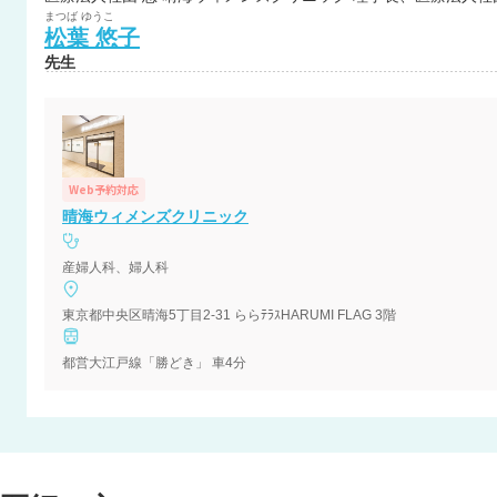
まつば
ゆうこ
松葉
悠子
先生
Web予約対応
晴海ウィメンズクリニック
産婦人科、婦人科
東京都中央区晴海5丁目2-31 ららﾃﾗｽHARUMI FLAG 3階
都営大江戸線「勝どき」 車4分