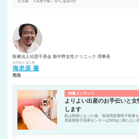
京王線「下高井戸駅」から 徒歩3分
医療法人社団千房会 新中野女性クリニック 理事長
えびはら
はじめ
海老原
肇
先生
特集コンテンツ
よりよい出産のお手伝いと女
します
私は医師になった後、地域周産期母子医療セ
周産期母子医療センターは500gに満たな
赤ちゃんなどを産まれる前から産まれた後ま
手助けをする施設です。私は切迫早産や帝王
携わってきたのですが、お母さんや赤ちゃん