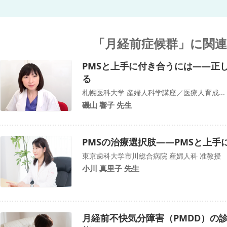
「月経前症候群」に関
PMSと上手に付き合うには――正
る
札幌医科大学 産婦人科学講座／医療人育成...
磯山 響子 先生
PMSの治療選択肢――PMSと上
東京歯科大学市川総合病院 産婦人科 准教授
小川 真里子 先生
月経前不快気分障害（PMDD）の