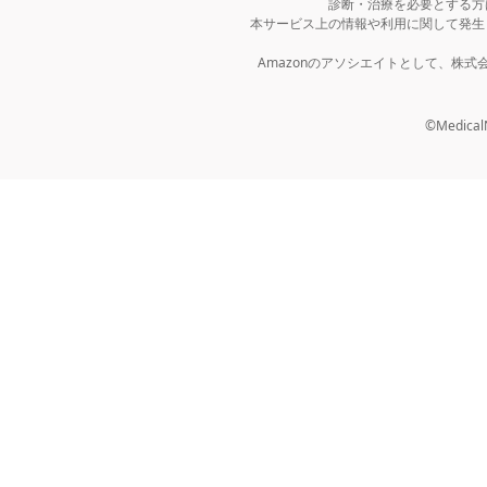
診断・治療を必要とする方
本サービス上の情報や利用に関して発生
Amazonのアソシエイトとして、株
©MedicalNo