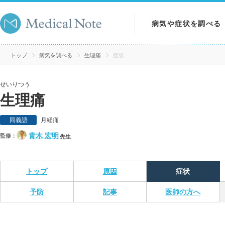
病気や症状を調べる
病気を調べる
トップ
病気を調べる
生理痛
症状
症状を調べる
せいりつう
生理痛
検査を調べる
同義語
月経痛
青木 宏明
監修：
先生
トップ
原因
症状
予防
記事
医師の方へ