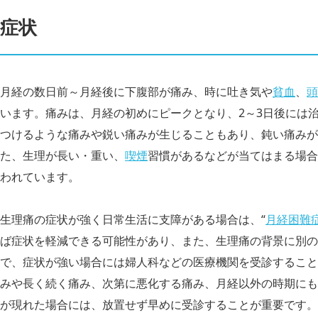
症状
月経の数日前～月経後に下腹部が痛み、時に吐き気や
貧血
、
頭
います。痛みは、月経の初めにピークとなり、2～3日後には
つけるような痛みや鋭い痛みが生じることもあり、鈍い痛みが
た、生理が長い・重い、
喫煙
習慣があるなどが当てはまる場合
われています。
生理痛の症状が強く日常生活に支障がある場合は、“
月経困難
ば症状を軽減できる可能性があり、また、生理痛の背景に別の
で、症状が強い場合には婦人科などの医療機関を受診すること
みや長く続く痛み、次第に悪化する痛み、月経以外の時期にも
が現れた場合には、放置せず早めに受診することが重要です。