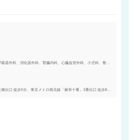
内科、血液内科、外科、精神科、脳神経外科、呼吸器外科、消化器外科、腎臓内科、心臓血管外科、小児科、整形外科、形成外科、皮膚科、泌尿器科、婦人科、眼科、耳鼻咽喉科、リハビリテーション科、歯科口腔外科、麻酔科、乳腺外科、呼吸器内科、循環器内科、消化器内科、糖尿病内科、内分泌内科、脳神経内科、血管外科、脊椎脊髄外科、放射線診断科、放射線治療科、頭頸部外科、病理診断科
都営大江戸線「赤羽橋」赤羽橋口出口または中之橋出口 徒歩5分、東京メトロ南北線「麻布十番」3番出口 徒歩8分、都営三田線「芝公園」A2番出口 徒歩10分、JR山手線「田町」三田口出口 車5分 徒歩20分