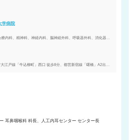
大学病院
内科、血液内科、膠原病リウマチ内科、外科、心療内科、精神科、神経内科、脳神経外科、呼吸器外科、消化器外科、腎臓内科、心臓血管外科、小児科、小児外科、整形外科、形成外科、皮膚科、泌尿器科、産婦人科、眼科、耳鼻咽喉科、リハビリテーション科、放射線科、歯科口腔外科、麻酔科、乳腺外科、呼吸器内科、循環器内科、緩和ケア内科、消化器内科、内視鏡内科、糖尿病内科、内分泌内科、代謝内科、人工透析内科、脳神経内科、内分泌外科、放射線診断科、精神神経科、総合診療科、病理診断科
都営大江戸線「若松河田」若松口 徒歩5分、都営大江戸線「牛込柳町」西口 徒歩8分、都営新宿線「曙橋」A2出口 徒歩12分
ー 耳鼻咽喉科 科長、人工内耳センター センター長