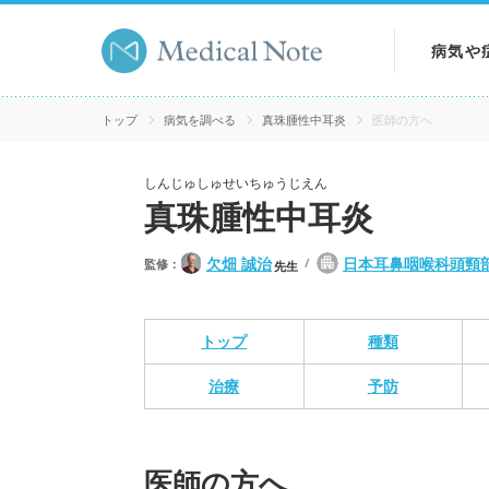
病気や
病気を
トップ
病気を調べる
真珠腫性中耳炎
医師の方へ
症状を
しんじゅしゅせいちゅうじえん
真珠腫性中耳炎
検査を
欠畑 誠治
日本耳鼻咽喉科頭頸
監修：
先生
トップ
種類
治療
予防
医師の方へ