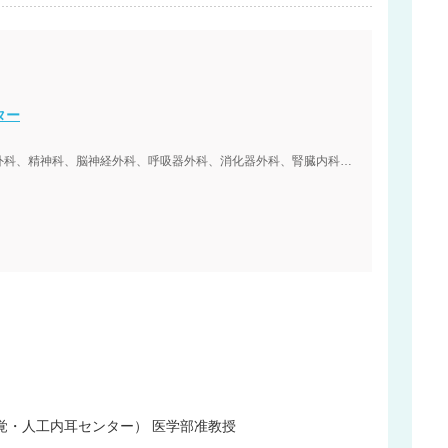
ター
内科、アレルギー科、血液内科、リウマチ科、外科、精神科、脳神経外科、呼吸器外科、消化器外科、腎臓内科、心臓血管外科、小児科、整形外科、形成外科、皮膚科、泌尿器科、産婦人科、眼科、耳鼻咽喉科、リハビリテーション科、歯科口腔外科、麻酔科、乳腺外科、呼吸器内科、循環器内科、緩和ケア内科、腫瘍内科、感染症内科、消化器内科、糖尿病内科、内分泌内科、膠原病内科、脳神経内科、放射線診断科、放射線治療科
覚・人工内耳センター） 医学部准教授