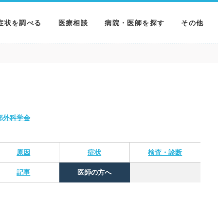
症状を調べる
医療相談
病院・医師を探す
その他
調べる
病院を探す
MNニュー
調べる
医師を探す
NEWS & 
調べる
部外科学会
原因
症状
検査・診断
記事
医師の方へ