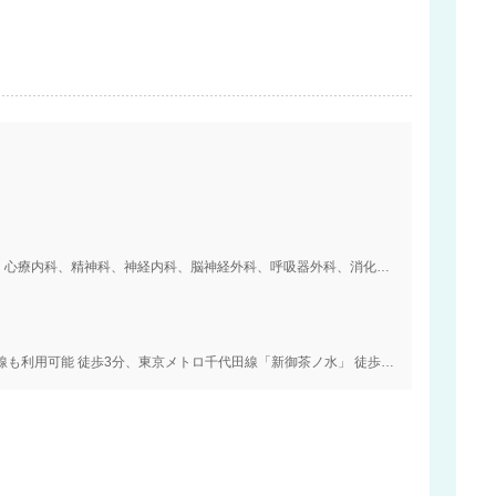
内科、血液内科、膠原病・リウマチ内科、外科、心療内科、精神科、神経内科、脳神経外科、呼吸器外科、消化器外科、腎臓内科、心臓血管外科、小児科、小児外科、整形外科、形成外科、美容外科、皮膚科、泌尿器科、肛門科、産婦人科、眼科、耳鼻咽喉科、リハビリテーション科、放射線科、麻酔科、乳腺外科、呼吸器内科、循環器内科、消化器内科
JR中央・総武線「御茶ノ水」東京メトロ丸ノ内線も利用可能 徒歩3分、東京メトロ千代田線「新御茶ノ水」 徒歩5分