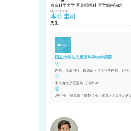
東京科学大学 耳鼻咽喉科 医学部内講師
ほんだ
けいじ
本田
圭司
先生
国立大学法人東京科学大学病院
東京都文京区湯島1丁目5-45