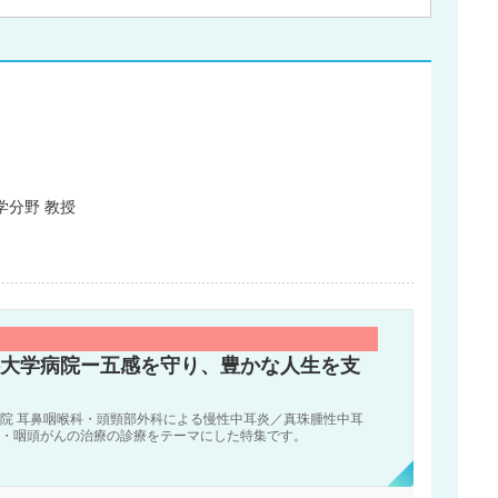
学分野 教授
大学病院ー五感を守り、豊かな人生を支
院 耳鼻咽喉科・頭頸部外科による慢性中耳炎／真珠腫性中耳
・咽頭がんの治療の診療をテーマにした特集です。