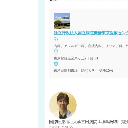
独立行政法人国立病院機構東京医療セン
東京都目黒区東が丘2丁目5-1
東急田園都市線「駒沢大学」 徒歩15分
国際医療福祉大学三田病院 耳鼻咽喉科（聴
たかはし
まさひろ