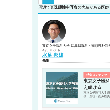
周辺で
真珠腫性中耳炎
の実績がある医師
東京女子医科大学 耳鼻咽喉科・頭頸部外科
みずたり
くにお
水足
邦雄
先生
特集コンテンツ
東京女子医科
え続ける
東京女子医科大学病
炎・難聴・副鼻腔炎