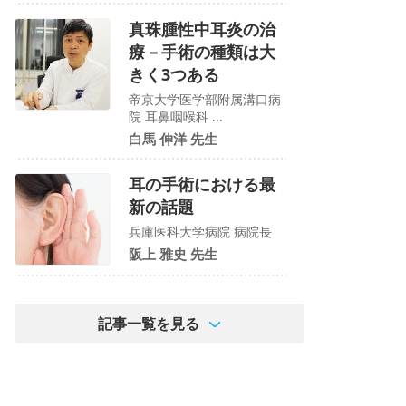
真珠腫性中耳炎の治
療－手術の種類は大
きく3つある
帝京大学医学部附属溝口病
院 耳鼻咽喉科 ...
白馬 伸洋 先生
耳の手術における最
新の話題
兵庫医科大学病院 病院長
阪上 雅史 先生
記事一覧を見る