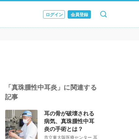
ログイン
会員登録
キャンセル
検索
ス
JOURNAL
「真珠腫性中耳炎」に関連する
記事
耳の骨が破壊される
病気、真珠腫性中耳
炎の手術とは？
市立東大阪医療センター 耳