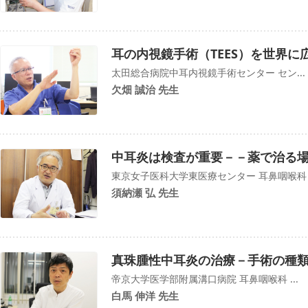
耳の内視鏡手術（TEES）を世界
太田総合病院中耳内視鏡手術センター セン...
欠畑 誠治 先生
中耳炎は検査が重要－－薬で治る
東京女子医科大学東医療センター 耳鼻咽喉科
須納瀬 弘 先生
真珠腫性中耳炎の治療－手術の種類
帝京大学医学部附属溝口病院 耳鼻咽喉科 ...
白馬 伸洋 先生