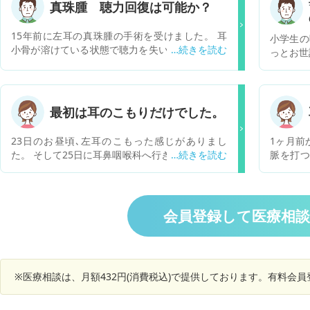
真珠腫 聴力回復は可能か？
15年前に左耳の真珠腫の手術を受けました。 耳
小学生の
小骨が溶けている状態で聴力を失いました。顔面
っとお世
麻痺も残っております。 当時聴力回復する術はな
らも、耳
いと聞き諦めておりました。 右耳は正常ですが、
塊が出た
仕事やコミニュケーションに支障は出ておりま
して、内
す。 15年経った今でも、耳小骨の再建など、聴
をとって
最初は耳のこもりだけでした。
力を取り戻する方法はないものでしょうか。
療をして
院にいけ
23日のお昼頃､左耳のこもった感じがありまし
1ヶ月前
した。今
た。 そして25日に耳鼻咽喉科へ行き､聴力検査(学
脈を打つ
め、慌て
校で受けるような検査と雑音が片耳ずつ入りなが
り、5〜
込んだと
らの検査)と耳管通気をしてもらいました。 結果､
ヶ月前に
生剤と点
左耳が聞こえにくくなっているようでした。 花粉
治りまし
ったので
症の症状が出始めたと同時になったものですから
した。ま
会員登録して医療相
ともあり
花粉症の薬を処方されました。 しかし､耳のこも
い(両方
た。 鼻
りは取れません。 そして最近は耳鳴りも出始めま
時もたま
過去に言
した。 キーンという金属と金属がぶつかり合うよ
りますが
もあるの
うな音です。 お恥ずかしいお話ですが､鼻詰まり
くしゃみ
「真珠腫
※医療相談は、月額432円(消費税込)で提供しております。有料会
がひどく､市販の点鼻薬を何年も使用していまし
りました
いいかも
た。 花粉症の薬を処方され､飲み始めてからは嘘
症発症し
が、仕事
のように鼻詰まりが消え､今は使用していませ
が、耳鼻