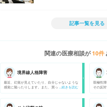
記事一覧を見る
関連の医療相談が
10
件
境界線人格障害
最近、幻覚が見えていたり、自分じゃないような
双極性障
感覚に陥ったりします。また、買ったはずのない
その反対
物があったりするのですがこれは境界線人格障害
ですか？ちなみに幻覚は虫が見えたり、ひどい時
は自分が他人を殺しているようなのを見ます幻覚
というのは分かるのですが怖いです。