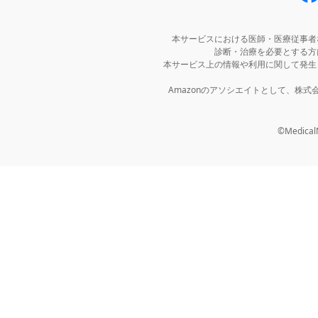
本サービスにおける医師・医療従事者
診断・治療を必要とする方
本サービス上の情報や利用に関して発生
Amazonのアソシエイトとして、株
©MedicalNo