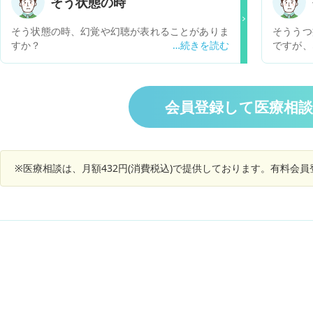
そう状態の時
そう状態の時、幻覚や幻聴が表れることがありま
そううつ
すか？
ですが、
つ病、そ
同じだか
ン、セロ
るからで
会員登録して医療相
※医療相談は、月額432円(消費税込)で提供しております。有料会