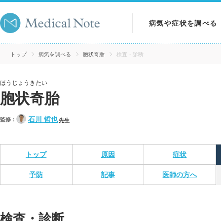
病気や症状を調べる
病気を調べる
トップ
病気を調べる
胞状奇胎
検査・診断
症状を調べる
ほうじょうきたい
胞状奇胎
検査を調べる
石川 哲也
監修：
先生
トップ
原因
症状
予防
記事
医師の方へ
検査・診断