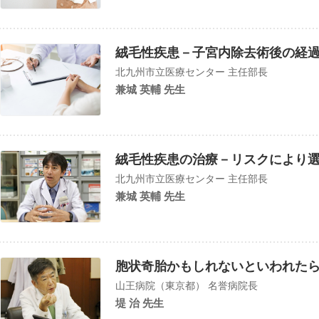
絨毛性疾患－子宮内除去術後の経
北九州市立医療センター 主任部長
兼城 英輔 先生
絨毛性疾患の治療－リスクにより
北九州市立医療センター 主任部長
兼城 英輔 先生
胞状奇胎かもしれないといわれた
山王病院（東京都） 名誉病院長
堤 治 先生