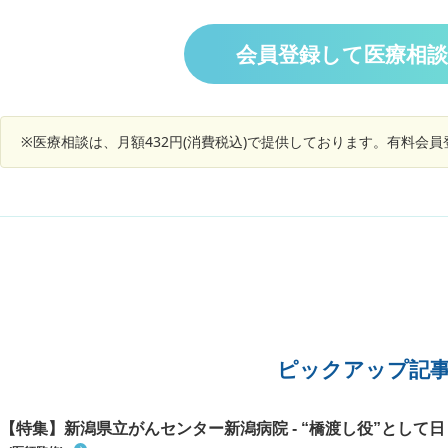
りして、
ら腎臓数値高く入院することとなりました。入院
ります。
真ん中ら
し急性進行生腎炎でということでCTやMRI等で原
も少ない
ただ前か
因探したがわからず、最初年齢危険度(78歳)から
会員登録して医療相
るのか、
い。 明
あり得ないと言われていた腎生検をすると言われ
い。 ま
思うので
ました。100のうち10位しか腎臓が機能してない
刻や欠席
らしく(✳︎)、急ぐということなのですが、これ以
外の方法やまたこれで良いのか悩んでます。 ✳︎ B
※医療相談は、月額432円(消費税込)で提供しております。有料会
UN77 クレアチニン5 eGFR9と非常に高い
ピックアップ記
【特集】新潟県立がんセンター新潟病院 - “橋渡し役”として日々