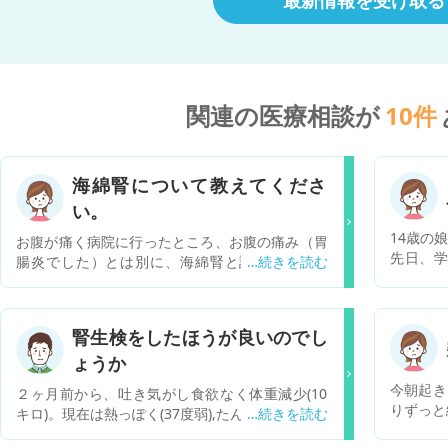
関連の医療相談が
10
件
海綿腎について教えてくださ
い。
14歳の
お腹が痛く病院に行ったところ、お腹の痛み（胃
先日、学
腸炎でした）とは別に、海綿腎と診断されまし
日、朝一
た。特に今のところ問題はないと言われたのです
っていて
が、海綿腎がどのようなものか分からず、そもそ
出にしま
もどのような病気なのか、何に気を付けるべきな
腎生検をしたほうが良いのでし
先生に状
のかを教えてほしいです。
してと言
ょうか
うですが
今朝起き
２ヶ月前から、吐き気がし食欲なく体重減少(10
の事でし
りずっと
キロ)。現在は熱っぽく(37度弱),たんがよく出て食
聞くと、
なくほん
欲不振だったので、 かかりつけ医で血液検査した
ような気