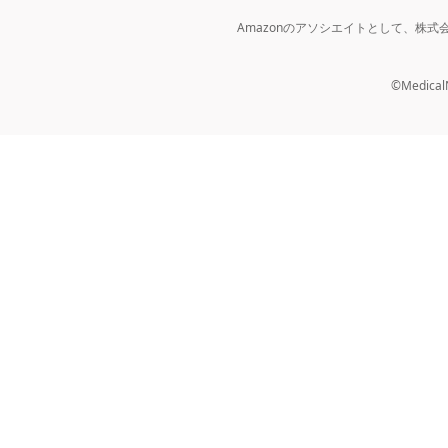
Amazonのアソシエイトとして、株
©MedicalNo