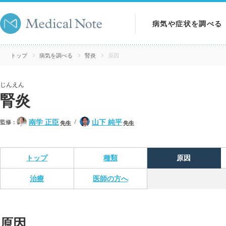
病気や症状を調べる
病気を調べる
トップ
病気を調べる
腎炎
原因
症状を調べる
じんえん
腎炎
検査を調べる
南学 正臣
山下 純平
監修：
先生
先生
トップ
種類
原因
治療
医師の方へ
原因