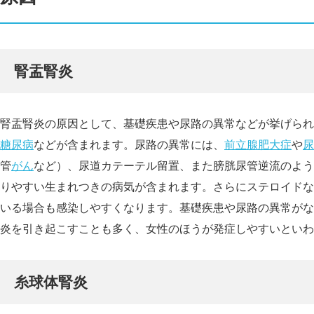
腎盂腎炎
腎盂腎炎の原因として、基礎疾患や尿路の異常などが挙げられ
糖尿病
などが含まれます。尿路の異常には、
前立腺肥大症
や
尿
管
がん
など）、尿道カテーテル留置、また膀胱尿管逆流のよう
りやすい生まれつきの病気が含まれます。さらにステロイドな
いる場合も感染しやすくなります。基礎疾患や尿路の異常がな
炎を引き起こすことも多く、女性のほうが発症しやすいといわ
糸球体腎炎