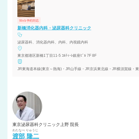
Web予約対応
新橋消化器内科・泌尿器科クリニック
泌尿器科、消化器内科、内科、内視鏡内科
東京都港区新橋1丁目11-5 ｺﾙﾃｨｰﾚ銀座ﾋﾞﾙ 7F 8F
東京泌尿器科クリニック上野 院長
わたなべ
りゅうじ
渡部
隆二