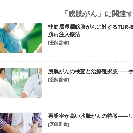
「膀胱がん」に関連
非筋層浸潤膀胱がんに対するTUR-
胱内注入療法
[医師監修]
膀胱がんの検査と治療選択肢――
[医師監修]
再発率が高い膀胱がんの特徴――
[医師監修]