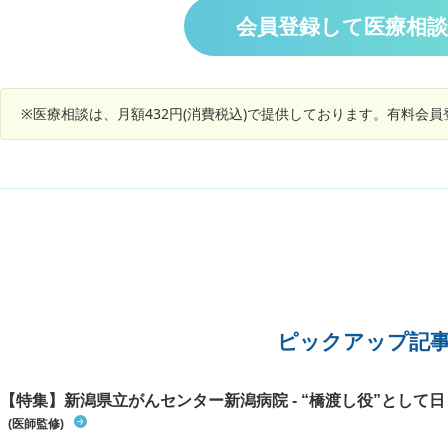
いけないのか？見通しが欲しいです。
続きはど
1ヶ月後に治療を勧められると思います。癌は再
会員登録して医療相
あれば、
発、転移するので治療が絶対必要だとおっしゃる
先生と、高齢で進行がゆっくりなのに副作用が大
変な治療をする必要はないとおっしゃる介護施設
の主治医、知識や経験が全くない私はどちらを選
※医療相談は、月額432円(消費税込)で提供しております。有料会
択すれば良いのか悩んでおります。良きアドバイ
スをどうぞよろしくお願い致します。
ピックアップ記
【特集】新潟県立がんセンター新潟病院 - “橋渡し役”として日々
(医師監修)