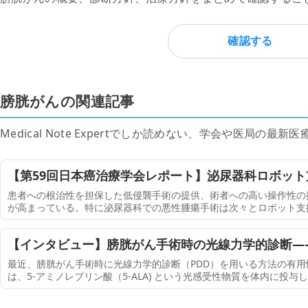
確認する
膀胱がんの関連記事
Medical Note Expertでしか読めない、学会や医局の
【第59回日本癌治療学会レポート】泌尿器科ロボッ
代教育の課題（2700字）
患者への根治性を担保した低侵襲手術の提供、術者への高い操作性の
が高まっている。特に泌尿器科での悪性腫瘍手術は次々とロボット支
ット支援手術となる時代が間近に迫っている。国立がん研究センター東
氏
【インタビュー】膀胱がん手術時の光線力学的診断―
可能に（370字）
最近、膀胱がん手術時に光線力学的診断（PDD）を用いる方法の有用
は、5-アミノレブリン酸（5-ALA) という光感受性物質を体内に投
光発光させる診断方法である。現在、膀胱がんに対しては内視鏡と切