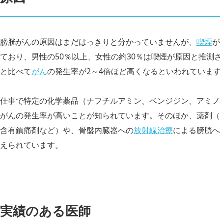
膀胱がんの原因はまだはっきりと分かっていませんが、
喫煙
が
ており、男性の50％以上、女性の約30％は喫煙が原因と推測
と比べて
がん
の発生率が2～4倍ほど高くなるといわれていま
仕事で特定の化学薬品（ナフチルアミン、ベンジジン、アミノ
がんの発生率が高いことが知られています。そのほか、薬剤（
含有鎮痛剤など）や、骨盤内臓器への
放射線治療
による膀胱へ
えられています。
実績のある医師