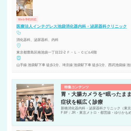
Web予約対応
医療法人インテグレス池袋消化器内科・泌尿器科クリニック
消化器科、泌尿器科、内科
東京都豊島区南池袋一丁目22-2 Ｆ・Ｌ・Ｃビル6階
山手線 池袋駅下車 徒歩1分、埼京線 池袋駅下車 徒歩1分、西武池袋線 池
特集コンテンツ
胃・大腸カメラを“眠ったま
症状を幅広く診療
新橋消化器内科・泌尿器科クリニック（東京都港区新
F 8F：JR・東京メトロ・都営線・ゆりかも