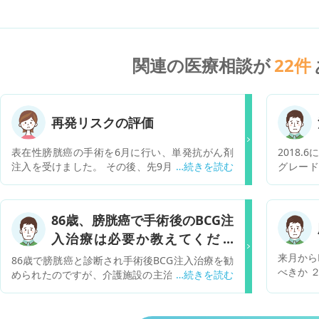
関連の医療相談が
22
件
再発リスクの評価
表在性膀胱癌の手術を6月に行い、単発抗がん剤
2018
注入を受けました。 その後、先9月の膀胱鏡検査
グレード 
では、再発をしていませんでした。 比較的簡易な
手術は実施
処置で済む癌ですが、1年以内の再発率60%程度
いずれも
と高く、一度再発すると2度目は70%、3度目8
入せず 
86歳、膀胱癌で手術後のBCG注
0%、とさらに上がるそうです。 よって近場の泌
又同病院
入治療は必要か教えてくださ
尿器科のクリニックでがん細胞診の尿検査を毎月
んを診察
受け、3ヶ月毎に膀胱鏡検査をすることにしてい
ん剤の効
い。
来月から
86歳で膀胱癌と診断され手術後BCG注入治療を勧
ます。 しかし、その確率の高さを考えると憂鬱で
剤は注入
べきか 
められたのですが、介護施設の主治医に副作用が
す。先手を打ち再発リスクを下げる方法はないの
た際、B
か ３．
大変だから勧められないと言われ治療をお断りし
でしょうか？ また、よしんば再発が免れたとして
注入しな
たら再発・再発で1年間に3度の手術を受ける結果
も、いったいあと何年再発への注意をしなければ
が良いの
となりました。3月3日に手術をしましたのでまた