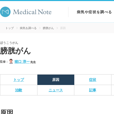
病気や症状を調べる
病気を調べる
トップ
病気を調べる
膀胱がん
原因
症状を調べる
ぼうこうがん
膀胱がん
検査を調べる
猪口 淳一
監修：
先生
トップ
原因
症状
治験
ニュース
記事
原因