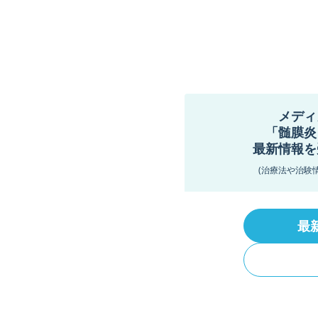
メディ
「髄膜炎
最新情報を
(治療法や治験
最