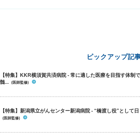
怠さのために起き上がると辛くなるようでずっと
らの音
横になっています。 8/21は小さいおにぎりひと
か？ 夜
つたべられましたが、症状が出て6日目の今日も
す。
食べられず寝たきりです。お医者様も原因不明と
おっしゃるのでどうすべきかわかりません。この
まま様子見で良いのでしょうか。
ピックアップ記
【特集】KKR横須賀共済病院 - 常に適した医療を目指す体制
髄...
(医師監修)
【特集】新潟県立がんセンター新潟病院 - “橋渡し役”として日々
(医師監修)