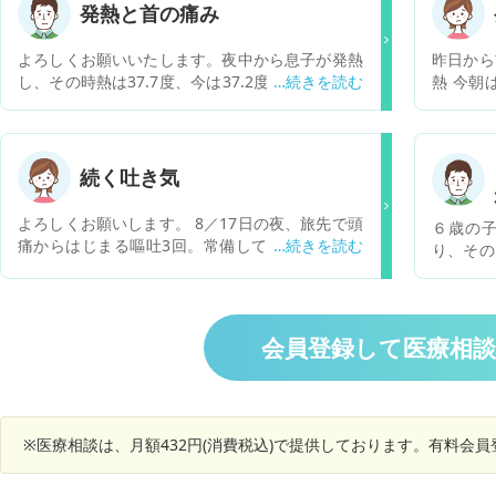
発熱と首の痛み
よろしくお願いいたします。夜中から息子が発熱
昨日から
し、その時熱は37.7度、今は37.2度でした。です
熱 今朝
が夜中から首が痛いというので髄膜炎の心配をし
す 関係
ています。ですが元気でおしゃべりも普通です。
取りに皮
大きなゼリーを普通に食べきりました。首の痛み
は正確には左側が痛いと言っていて、腰も左が痛
続く吐き気
い。左手の動きが硬いと本人が言っています。ど
こかぶつけたりしただけかもしれませんが、 この
よろしくお願いします。 8／17日の夜、旅先で頭
６歳の
ぐらいでもやはり受信したほうがいいのでしょう
痛からはじまる嘔吐3回。常備しているナウゼリ
り、その
か？
ン座薬を入れて治る。朝も座薬を入れる。何時間
と言う音
もたたないうちに嘔吐が始まり吐くか、えづくか
何度かお
を繰り返す。そのうちひどくなり嘔吐が止まらな
診療が休
くなったので救急病院で点滴をしてもらう。尿検
いてきた
会員登録して医療相
査異常なしで糖も異常なし。その後も夜になると
くらいの
症状が強くなり頭痛を訴えた後、悪心、腹痛、嘔
していま
吐数回という状態が続きます。食事が取れないが
人は元気
ジュースだけは飲めます。19日に地元の小児科に
るとピュ
受診。「胃腸炎ではなさそうだね、自家中毒も昔
※医療相談は、月額432円(消費税込)で提供しております。有料会
ると口か
はあったけど今はないからなんだろうね」と言わ
月曜日火
れカロナールとドンペリドンを処方されました。
くしてゆ