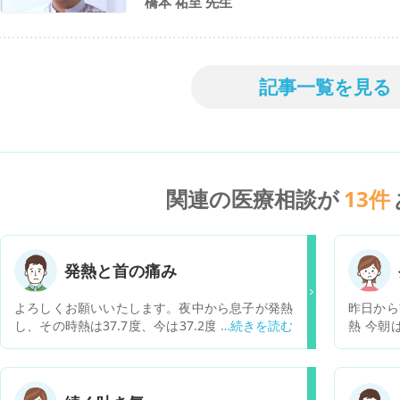
橋本 祐至 先生
記事一覧を見る
関連の医療相談が
13
件
発熱と首の痛み
よろしくお願いいたします。夜中から息子が発熱
昨日から
し、その時熱は37.7度、今は37.2度でした。です
熱 今朝は37.7度 頭動
が夜中から首が痛いというので髄膜炎の心配をし
す 関係ないかもしれないですが、昨日、水いぼを
ています。ですが元気でおしゃべりも普通です。
取りに皮
大きなゼリーを普通に食べきりました。首の痛み
は正確には左側が痛いと言っていて、腰も左が痛