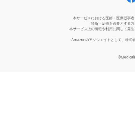
本サービスにおける医師・医療従事者
診断・治療を必要とする方
本サービス上の情報や利用に関して発生
Amazonのアソシエイトとして、株
©MedicalNo