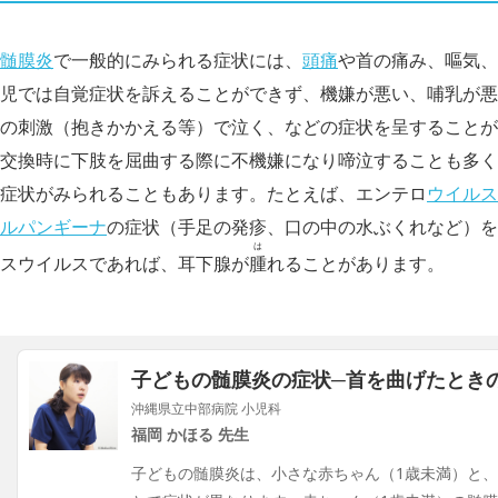
髄膜炎
で一般的にみられる症状には、
頭痛
や首の痛み、嘔気、
児では自覚症状を訴えることができず、機嫌が悪い、哺乳が悪
の刺激（抱きかかえる等）で泣く、などの症状を呈することが
交換時に下肢を屈曲する際に不機嫌になり啼泣することも多く
症状がみられることもあります。たとえば、エンテロ
ウイルス
ルパンギーナ
の症状（手足の発疹、口の中の水ぶくれなど）を
は
スウイルスであれば、耳下腺が
腫
れることがあります。
子どもの髄膜炎の症状─首を曲げたとき
沖縄県立中部病院 小児科
福岡 かほる 先生
子どもの髄膜炎は、小さな赤ちゃん（1歳未満）と