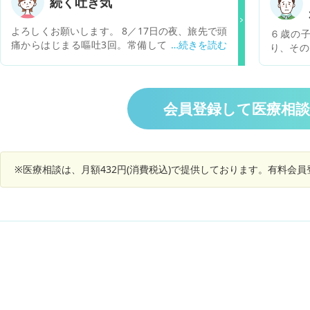
続く吐き気
い。左手の動きが硬いと本人が言っています。ど
こかぶつけたりしただけかもしれませんが、 この
よろしくお願いします。 8／17日の夜、旅先で頭
６歳の
ぐらいでもやはり受信したほうがいいのでしょう
痛からはじまる嘔吐3回。常備しているナウゼリ
り、その
か？
ン座薬を入れて治る。朝も座薬を入れる。何時間
と言う音
もたたないうちに嘔吐が始まり吐くか、えづくか
何度かお
を繰り返す。そのうちひどくなり嘔吐が止まらな
診療が休
くなったので救急病院で点滴をしてもらう。尿検
いてきた
会員登録して医療相
査異常なしで糖も異常なし。その後も夜になると
くらいの
症状が強くなり頭痛を訴えた後、悪心、腹痛、嘔
していま
吐数回という状態が続きます。食事が取れないが
人は元気
ジュースだけは飲めます。19日に地元の小児科に
るとピュ
受診。「胃腸炎ではなさそうだね、自家中毒も昔
※医療相談は、月額432円(消費税込)で提供しております。有料会
ると口か
はあったけど今はないからなんだろうね」と言わ
月曜日火
れカロナールとドンペリドンを処方されました。
くしてゆ
怠さのために起き上がると辛くなるようでずっと
らの音
横になっています。 8/21は小さいおにぎりひと
か？ 夜
つたべられましたが、症状が出て6日目の今日も
す。
食べられず寝たきりです。お医者様も原因不明と
おっしゃるのでどうすべきかわかりません。この
まま様子見で良いのでしょうか。