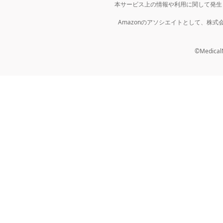
本サービス上の情報や利用に関して発生
Amazonのアソシエイトとして、株
©MedicalNo