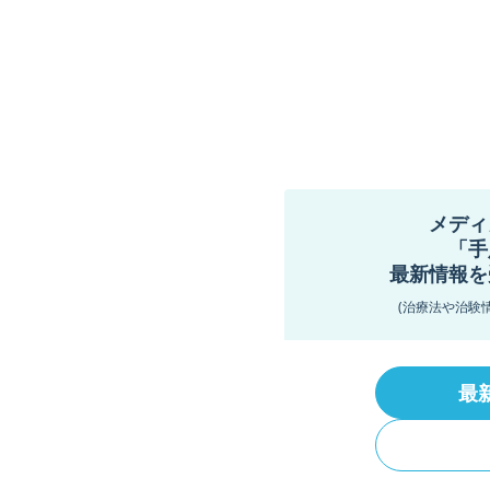
メディ
「手
最新情報を
(治療法や治験
最