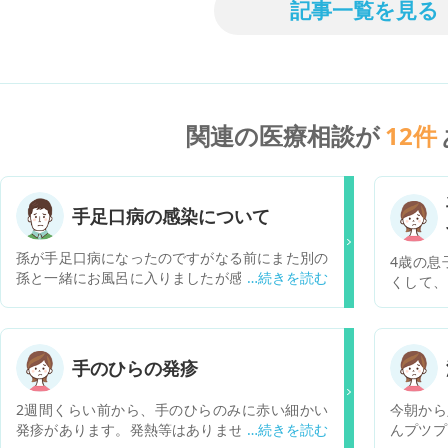
記事一覧を見る
関連の医療相談が
12
件
手足口病の感染について
孫が手足口病になったのですがなる前にまた別の
4歳の息
孫と一緒にお風呂に入りましたが感染の可能性は
くして、
ありますか？手足口病になった孫は一緒にお風呂
れました
に入った次の日に発症しました
に口内炎
いありま
少し土踏
手のひらの発疹
言います
今日は晩
2週間くらい前から、手のひらのみに赤い細かい
今朝から
科を受診
発疹があります。発熱等はありませんし、それ以
んプツプ
でも小児