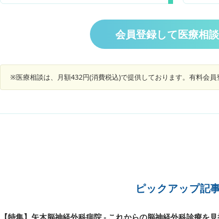
外は普段通りです。 痒みや痛みもありません。
した。 
同じで、
手のひらの真ん中の部分にはなく、指の付け根の
ましたが
可能性は
膨らみの部分や指のはらなどです。 生後5ヶ月の
した！ 
ん。お願
時にサイトメガロウイルス性肝炎にかかり、以
ずに心配
会員登録して医療相
後、肝機能数値が高めで続いています。最後の血
ありませ
液検査は2年程前です。 単なる皮膚の疾患か、内
でしょう
臓からくる症状なのか不安です。受診が必要なの
か、何科を、受診すればいいかを知りたいです。
※医療相談は、月額432円(消費税込)で提供しております。有料会
ピックアップ記
【特集】矢木脳神経外科病院 - これからの脳神経外科診療を