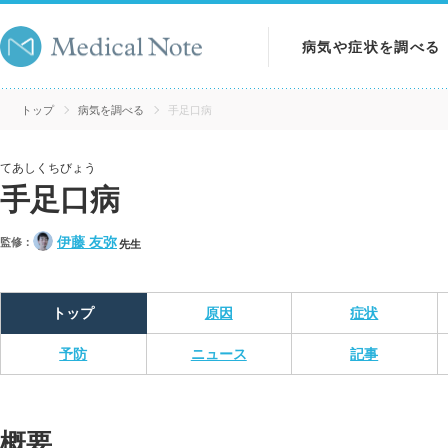
病気や症状を調べる
病気を調べる
トップ
病気を調べる
手足口病
症状を調べる
てあしくちびょう
手足口病
検査を調べる
伊藤 友弥
監修：
先生
トップ
原因
症状
予防
ニュース
記事
概要