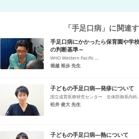
「手足口病」に関連
手足口病にかかったら保育園や学校
の判断基準～
WHO Western Pacific ...
堀越 裕歩 先生
子どもの手足口病—発疹について
国立成育医療研究センター 生体防御系内科..
松井 俊大 先生
子どもの手足口病—熱について