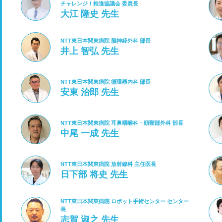
チャレンジ！推進協議会 委員長
大江 隆史 先生
NTT東日本関東病院 脳神経外科 部長
井上 智弘 先生
NTT東日本関東病院 循環器内科 部長
安東 治郎 先生
NTT東日本関東病院 耳鼻咽喉科・頭頸部外科 部長
中尾 一成 先生
NTT東日本関東病院 放射線科 主任医長
日下部 将史 先生
NTT東日本関東病院 ロボット手術センター センター
長
志賀 淑之 先生