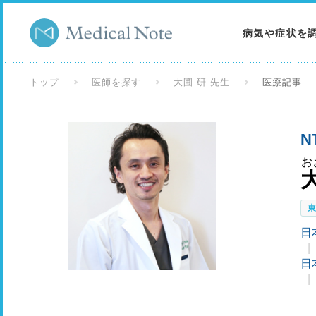
病気や症状を
病気を調べる
トップ
医師を探す
大圃 研 先生
医療記事
症状を調べる
N
検査を調べる
お
日
日