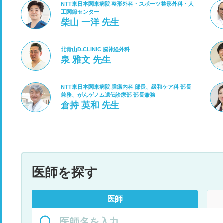
NTT東日本関東病院 整形外科・スポーツ整形外科・人
工関節センター
柴山 一洋 先生
北青山D.CLINIC 脳神経外科
泉 雅文 先生
NTT東日本関東病院 腫瘍内科 部長、緩和ケア科 部長
兼務、がんゲノム遺伝診療部 部長兼務
倉持 英和 先生
医師を探す
医師