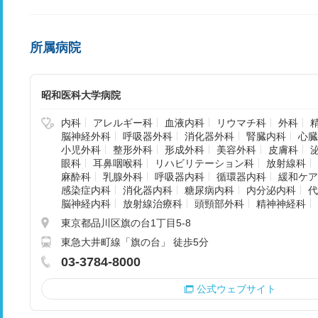
所属病院
昭和医科大学病院
内科
アレルギー科
血液内科
リウマチ科
外科
脳神経外科
呼吸器外科
消化器外科
腎臓内科
心臓
小児外科
整形外科
形成外科
美容外科
皮膚科
眼科
耳鼻咽喉科
リハビリテーション科
放射線科
麻酔科
乳腺外科
呼吸器内科
循環器内科
緩和ケア
感染症内科
消化器内科
糖尿病内科
内分泌内科
代
脳神経内科
放射線治療科
頭頸部外科
精神神経科
東京都品川区旗の台1丁目5-8
東急大井町線「旗の台」 徒歩5分
03-3784-8000
公式ウェブサイト