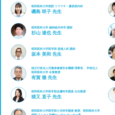
昭和医科大学病院 リウマチ・膠原病内科
磯島 咲子 先生
昭和医科大学 脳神経外科学 講師
杉山 達也 先生
昭和医科大学医学部 産婦人科 講師
坂本 美和 先生
独立行政法人労働者健康安全機構 理事長 、学校法人
昭和医科大学 名誉教授
有賀 徹 先生
昭和医科大学医学部皮膚科学講座 主任教授
猪又 直子 先生
昭和医科大学医学部小児科学講座 教授、昭和医科大学
病院 てんかん診療センター センター長