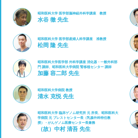
昭和医科大学 医学部脳神経外科学講座 教授
水谷 徹 先生
昭和医科大学 医学部産婦人科学講座 准教授
松岡 隆 先生
昭和医科大学医学部 外科学講座 消化器・一般外科部
門 講師、昭和医科大学病院 腎移植センター 講師
加藤 容二郎 先生
昭和医科大学病院 教授
清水 克悦 先生
昭和医科大学 臨床ゲノム研究所 元 所長、昭和医科大
学病院 元 ブレストセンター長（乳腺外科特任教
授）・がんゲノム医療センター長兼務
（故）中村 清吾 先生