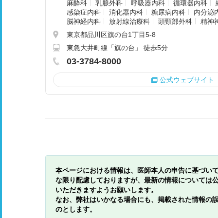
麻酔科
乳腺外科
呼吸器内科
循環器内科
感染症内科
消化器内科
糖尿病内科
内分泌
脳神経内科
放射線治療科
頭頸部外科
精神
東京都品川区旗の台1丁目5-8
東急大井町線「旗の台」 徒歩5分
03-3784-8000
公式ウェブサイト
本ページにおける情報は、医師本人の申告に基づい
な限り配慮しておりますが、最新の情報については
いただきますようお願いします。
なお、弊社はいかなる場合にも、掲載された情報の
のとします。