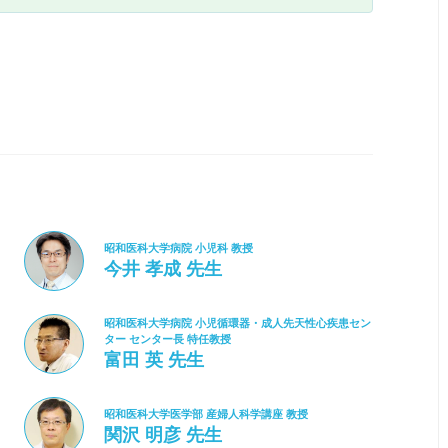
昭和医科大学病院 小児科 教授
今井 孝成 先生
昭和医科大学病院 小児循環器・成人先天性心疾患セン
ター センター長 特任教授
富田 英 先生
昭和医科大学医学部 産婦人科学講座 教授
関沢 明彦 先生