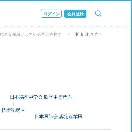
ログイン
会員登録
検索
キャンセル
ス
を得意な領域としている医師を探す
杉山 達也 先生
JOURNAL
医
日本脳卒中学会 脳卒中専門医
 技術認定医
日本医師会 認定産業医