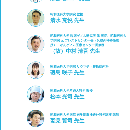
昭和医科大学病院 教授
清水 克悦 先生
昭和医科大学 臨床ゲノム研究所 元 所長、昭和医科大
学病院 元 ブレストセンター長（乳腺外科特任教
授）・がんゲノム医療センター長兼務
（故）中村 清吾 先生
昭和医科大学病院 リウマチ・膠原病内科
磯島 咲子 先生
昭和医科大学産婦人科学 教授
松本 光司 先生
昭和医科大学病院 医学部脳神経外科学講座 講師
鷲見 賢司 先生