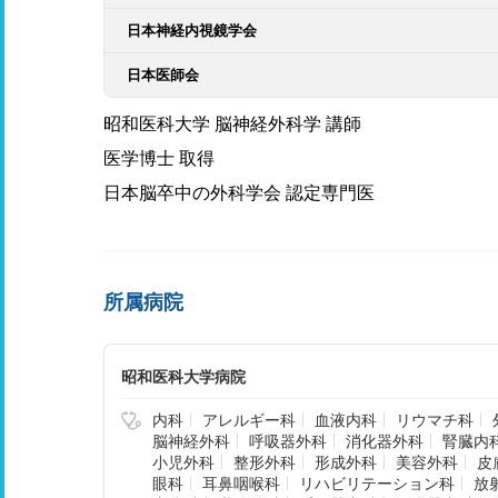
日本神経内視鏡学会
日本医師会
昭和医科大学 脳神経外科学 講師
医学博士 取得
日本脳卒中の外科学会 認定専門医
所属病院
昭和医科大学病院
内科
アレルギー科
血液内科
リウマチ科
脳神経外科
呼吸器外科
消化器外科
腎臓内
小児外科
整形外科
形成外科
美容外科
皮
眼科
耳鼻咽喉科
リハビリテーション科
放