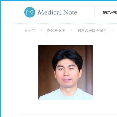
病気や
病気を
トップ
医師を探す
関東の医師を探す
症状を
検査を