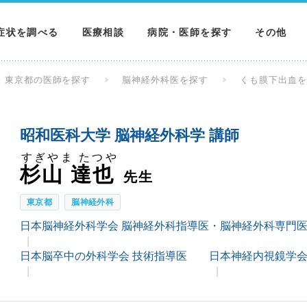
症状を調べる
医療相談
病院・医師を探す
その他
調べる
病院を探す
MNニュー
東京都の医師を探す
脳神経外科医を探す
くも膜下出血
調べる
医師を探す
NEWS & 
昭和医科大学 脳神経外科学 講師
調べる
すぎやま たつや
杉山 達也
先生
東京都
脳神経外科
日本脳神経外科学会 脳神経外科指導医・脳神経外科専門
日本脳卒中の外科学会 技術指導医
日本神経内視鏡学会