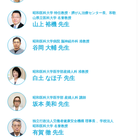
昭和医科大学 特任教授・膵がん治療センター長、和歌
山県立医科大学 名誉教授
山上 裕機 先生
昭和医科大学病院 脳神経外科 准教授
谷岡 大輔 先生
昭和医科大学医学部産婦人科 准教授
白土 なほ子 先生
昭和医科大学医学部 産婦人科 講師
坂本 美和 先生
独立行政法人労働者健康安全機構 理事長 、学校法人
昭和医科大学 名誉教授
有賀 徹 先生