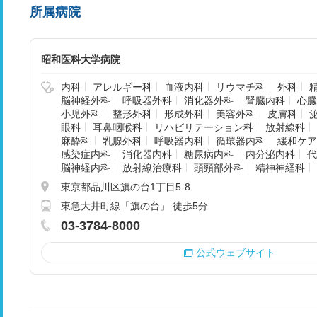
所属病院
昭和医科大学病院
内科
アレルギー科
血液内科
リウマチ科
外科
脳神経外科
呼吸器外科
消化器外科
腎臓内科
心臓
小児外科
整形外科
形成外科
美容外科
皮膚科
眼科
耳鼻咽喉科
リハビリテーション科
放射線科
麻酔科
乳腺外科
呼吸器内科
循環器内科
緩和ケア
感染症内科
消化器内科
糖尿病内科
内分泌内科
代
脳神経内科
放射線治療科
頭頸部外科
精神神経科
東京都品川区旗の台1丁目5-8
東急大井町線「旗の台」 徒歩5分
03-3784-8000
公式ウェブサイト