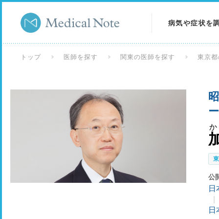
病気や症状を
病気を調べる
トップ
医師を探す
関東の医師を探す
東京都
症状を調べる
昭
検査を調べる
ー
か
公
日
日