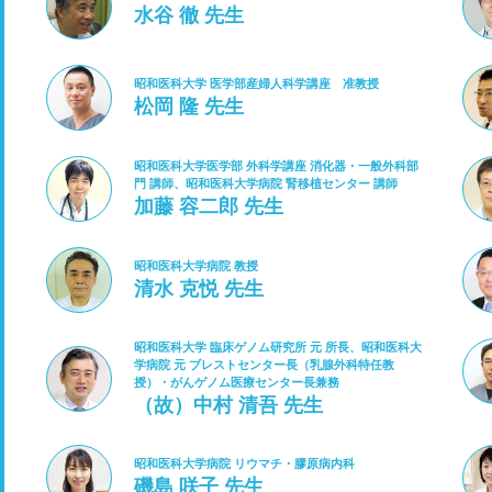
水谷 徹 先生
昭和医科大学 医学部産婦人科学講座 准教授
松岡 隆 先生
昭和医科大学医学部 外科学講座 消化器・一般外科部
門 講師、昭和医科大学病院 腎移植センター 講師
加藤 容二郎 先生
昭和医科大学病院 教授
清水 克悦 先生
昭和医科大学 臨床ゲノム研究所 元 所長、昭和医科大
学病院 元 ブレストセンター長（乳腺外科特任教
授）・がんゲノム医療センター長兼務
（故）中村 清吾 先生
昭和医科大学病院 リウマチ・膠原病内科
磯島 咲子 先生