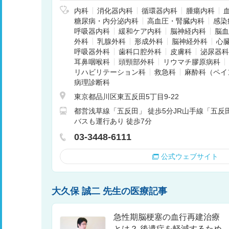
内科
消化器内科
循環器内科
腫瘍内科
糖尿病・内分泌内科
高血圧・腎臓内科
感染
呼吸器内科
緩和ケア内科
脳神経内科
脳血
外科
乳腺外科
形成外科
脳神経外科
心
呼吸器外科
歯科口腔外科
皮膚科
泌尿器科
耳鼻咽喉科
頭頸部外科
リウマチ膠原病科
リハビリテーション科
救急科
麻酔科（ペイ
病理診断科
東京都品川区東五反田5丁目9-22
都営浅草線「五反田」 徒歩5分JR山手線「五
バスも運行あり 徒歩7分
03-3448-6111
公式ウェブサイト
大久保 誠二 先生の医療記事
急性期脳梗塞の血行再建治療
とは？ 後遺症を軽減するため