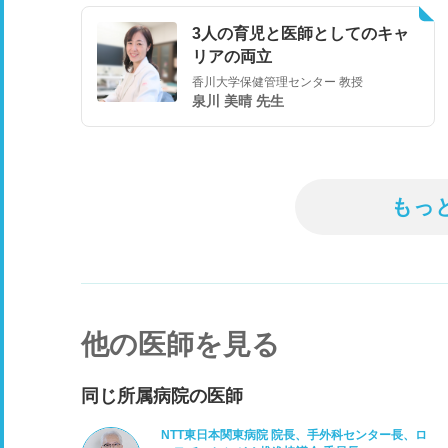
3人の育児と医師としてのキャ
リアの両立
香川大学保健管理センター 教授
泉川 美晴 先生
もっ
他の医師を見る
同じ所属病院の医師
NTT東日本関東病院 院長、手外科センター長、ロ