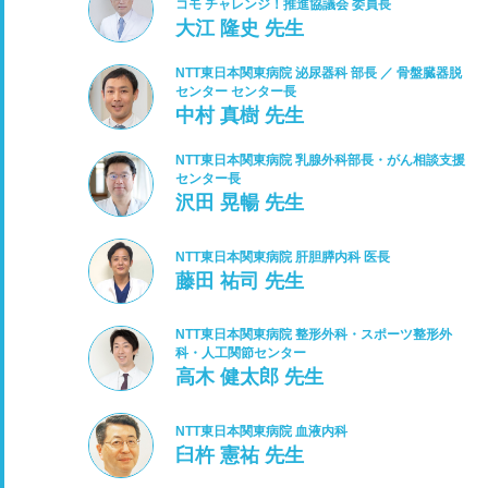
コモ チャレンジ！推進協議会 委員長
大江 隆史 先生
NTT東日本関東病院 泌尿器科 部長 ／ 骨盤臓器脱
センター センター長
中村 真樹 先生
NTT東日本関東病院 乳腺外科部長・がん相談支援
センター長
沢田 晃暢 先生
NTT東日本関東病院 肝胆膵内科 医長
藤田 祐司 先生
NTT東日本関東病院 整形外科・スポーツ整形外
科・人工関節センター
高木 健太郎 先生
NTT東日本関東病院 血液内科
臼杵 憲祐 先生