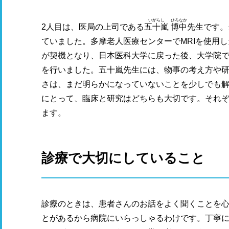
いがらし
ひろなか
2人目は、医局の上司である
五十嵐
博中
先生です。
ていました。多摩老人医療センターでMRIを使用
が契機となり、日本医科大学に戻った後、大学院で
を行いました。五十嵐先生には、物事の考え方や
さは、まだ明らかになっていないことを少しでも
にとって、臨床と研究はどちらも大切です。それ
ます。
診療で大切にしていること
診療のときは、患者さんのお話をよく聞くことを
とがあるから病院にいらっしゃるわけです。丁寧