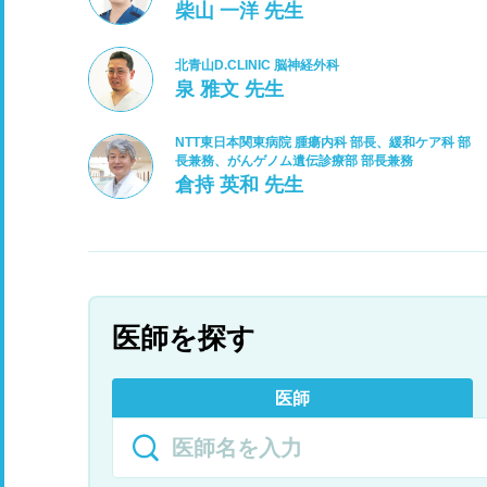
柴山 一洋 先生
北青山D.CLINIC 脳神経外科
泉 雅文 先生
NTT東日本関東病院 腫瘍内科 部長、緩和ケア科 部
長兼務、がんゲノム遺伝診療部 部長兼務
倉持 英和 先生
医師を探す
医師