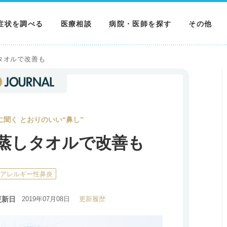
症状を調べる
医療相談
病院・医師を探す
その他
調べる
病院を探す
MNニュー
タオルで改善も
調べる
医師を探す
NEWS & 
調べる
聞く とおりのいい“鼻し”
蒸しタオルで改善も
#アレルギー性鼻炎
更新日
2019年07月08日
更新履歴