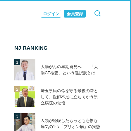
ログイン
会員登録
検索
キャンセル
ス
JOURNAL
NJ RANKING
大腸がんの早期発見へ――「大
腸CT検査」という選択肢とは
埼玉県民の命を守る最後の砦と
して。医師不足に立ち向かう県
立病院の覚悟
人類が経験したもっとも悲惨な
病気の1つ「プリオン病」の実態