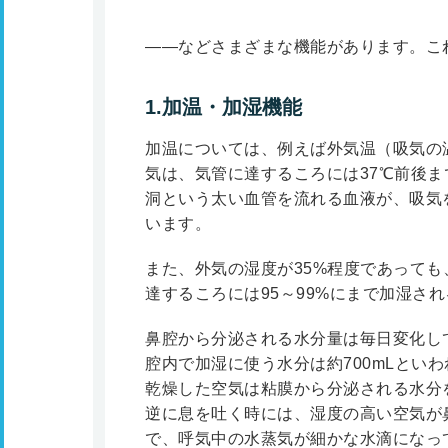
――などさまざまな機能があります。こ
1.加温・加湿機能
加温については、例えば外気温（吸気の温
気は、気管に達するころには37℃前後
洞という太い血管を流れる血液が、吸気
います。
また、外気の湿度が35%程度であって
達するころには95～99%にまで加湿さ
鼻腔から分泌される水分量は毎日変化し
腔内で加湿に使う水分は約700mLとい
乾燥した空気は粘膜から分泌される水分
逆に息を吐く時には、湿度の高い空気が
で、呼気中の水蒸気が細かな水滴になっ