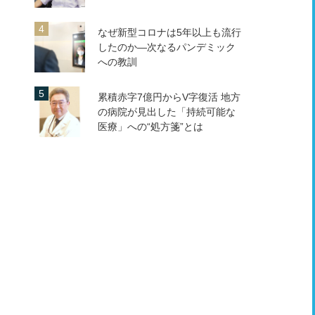
なぜ新型コロナは5年以上も流行
したのか―次なるパンデミック
への教訓
累積赤字7億円からV字復活 地方
の病院が見出した「持続可能な
医療」への“処方箋”とは