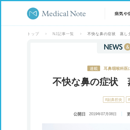
病気や
病気を
トップ
NJ記事一覧
不快な鼻の症状 蒸し
症状を
検査を
連載
耳鼻咽喉科医に
不快な鼻の症状 
#副鼻腔炎
公開日
2019年07月08日