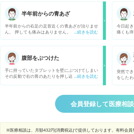
半年前からの青あざ
半年前からの右足の足首近くの青あざが治りませ
今日起き
ん。 押しても痛みはありません。 何が悪い病気
痛くも痒
なんでしょうか？ まだ、皮膚科は受診していませ
色も濃く
ん。よろしくお願いします。
日酔いの
ありませ
っとのぼ
腹部をぶつけた
でしょう
手に持っていたタブレットを壁にぶつけてしまい
突然でき
その反動で右の胃のあたりを押し込むような形で
をしたわ
ぶつけてしまいました 6時間ほど経過しましたが
ざが口の
笑ったりぶつけた部分に力が入ると筋肉痛のよう
く、特に
な痛みはありますが、吐き気も血尿なども特にあ
てきただ
りません 内臓破裂や腹部損傷など心配になり質問
になりま
会員登録して医療相
させていただきましたが数日様子をみてからの受
しょうか
診でも大丈夫でしょうか 腫れやアザなど外部から
みた損傷もありません
※医療相談は、月額432円(消費税込)で提供しております。有料会