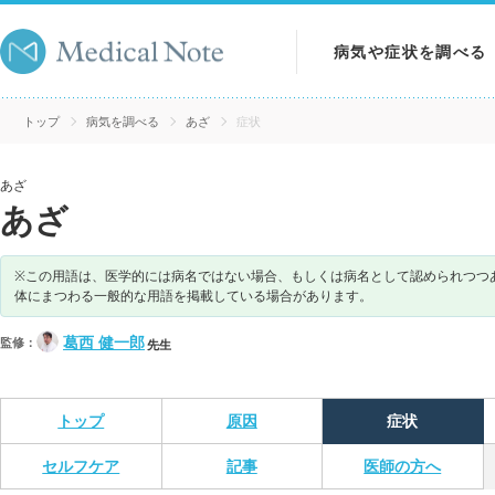
病気や症状を調べる
病気を調べる
トップ
病気を調べる
あざ
症状
症状を調べる
あざ
あざ
検査を調べる
※この用語は、医学的には病名ではない場合、もしくは病名として認められつつ
体にまつわる一般的な用語を掲載している場合があります。
葛西 健一郎
監修：
先生
トップ
原因
症状
セルフケア
記事
医師の方へ