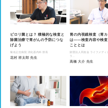
ピロリ菌とは？ 積極的な検査と
胃の内視鏡検査（胃カ
除菌治療で胃がんの予防につな
は――検査内容や検査
げよう
こととは
菊名記念病院 消化器内科 部長
財団法人同友会 ライフメディ
ラ...
花村 祥太郎 先生
高橋 大介 先生