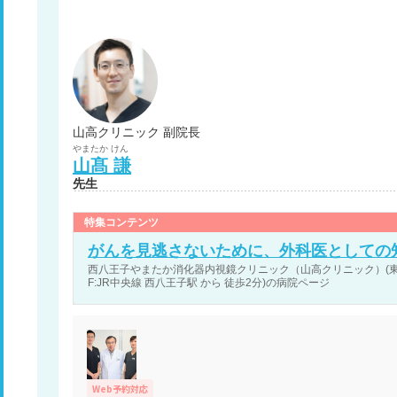
山高クリニック 副院長
やまたか
けん
山髙
謙
先生
特集コンテンツ
がんを見逃さないために、外科医としての
西八王子やまたか消化器内視鏡クリニック（山高クリニック）(東京
F:JR中央線 西八王子駅 から 徒歩2分)の病院ページ
Web予約対応