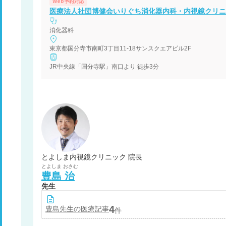
Web予約対応
医療法人社団博健会いりぐち消化器内科・内視鏡クリニ
消化器科
東京都国分寺市南町3丁目11-18サンスクエアビル2F
JR中央線「国分寺駅」南口より 徒歩3分
とよしま内視鏡クリニック 院長
とよしま
おさむ
豊島
治
先生
4
豊島
先生の医療記事
件