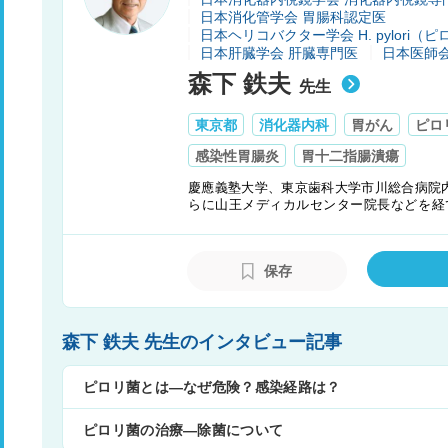
日本消化管学会 胃腸科認定医
日本ヘリコバクター学会 H. pylori
日本肝臓学会 肝臓専門医
日本医師
森下 鉄夫
先生
東京都
消化器内科
胃がん
ピロ
感染性胃腸炎
胃十二指腸潰瘍
慶應義塾大学、東京歯科大学市川総合病院
らに山王メディカルセンター院長などを経
十二指腸、消化管疾患のエキスパートであ
験だけでなく多数の研究業績を持つ。アメリ
海外での医療・研究活動に加え、日本ーボ
保存
教大学正教授を務めており、国際交流にも
森下 鉄夫 先生のインタビュー記事
ピロリ菌とは―なぜ危険？感染経路は？
ピロリ菌の治療―除菌について