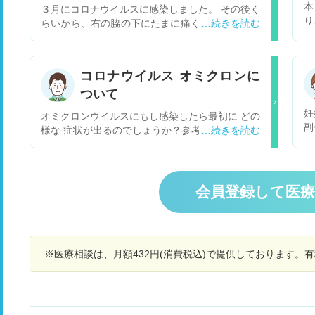
本
３月にコロナウイルスに感染しました。 その後く
り
らいから、右の脇の下にたまに痛くなります。自
人
分で触ってとくにしこりのようなものはないとは
の
思います。 コロナとは関係ないのかと思い、乳腺
エコーをしました。特に異常なしでした。 乳腺な
コロナウイルス オミクロンに
ど婦人科なのか、もしくはリンパなのか？どのよ
ついて
うな病院に行けば良いのでしょうか？ たまに違和
感を感じる程度なので、このまま様子見で問題な
妊
オミクロンウイルスにもし感染したら最初に どの
いでしょうか？肩こりや筋を違えたようなことは
副
様な 症状が出るのでしょうか？参考にお聞きした
ないように思います。 考えられる病気はリンパか
躊
いのですが
乳腺系以外にありますか？よろしくおねがいしま
る
す。
受
会員登録して医
※医療相談は、月額432円(消費税込)で提供しております。