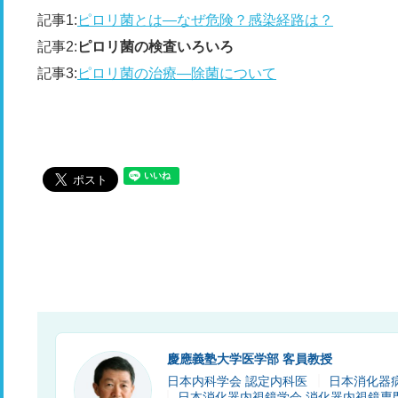
記事1:
ピロリ菌とは―なぜ危険？感染経路は？
記事2:
ピロリ菌の検査いろいろ
記事3:
ピロリ菌の治療―除菌について
慶應義塾大学医学部 客員教授
日本内科学会 認定内科医
日本消化器
日本消化器内視鏡学会 消化器内視鏡専