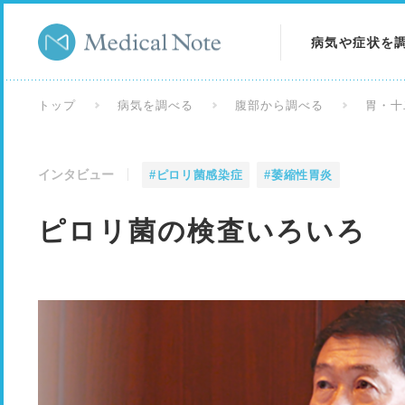
病気や症状を
病気を調べる
トップ
病気を調べる
腹部から調べる
胃・十
症状を調べる
インタビュー
#ピロリ菌感染症
#萎縮性胃炎
検査を調べる
ピロリ菌の検査いろいろ