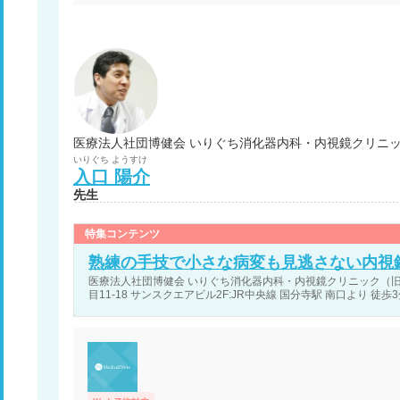
医療法人社団博健会 いりぐち消化器内科・内視鏡クリニッ
いりぐち
ようすけ
入口
陽介
先生
特集コンテンツ
熟練の手技で小さな病変も見逃さない内視
医療法人社団博健会 いりぐち消化器内科・内視鏡クリニック（旧
目11-18 サンスクエアビル2F:JR中央線 国分寺駅 南口より 徒歩