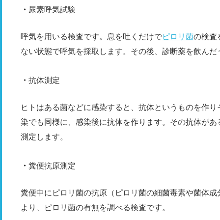
尿素呼気試験
呼気を用いる検査です。息を吐くだけで
ピロリ菌
の検査
ない状態で呼気を採取します。その後、診断薬を飲んだ
抗体測定
ヒトはある菌などに感染すると、抗体というものを作り
染でも同様に、感染後に抗体を作ります。その抗体があ
測定します。
糞便抗原測定
糞便中にピロリ菌の抗原（ピロリ菌の細菌毒素や菌体成
より、ピロリ菌の有無を調べる検査です。