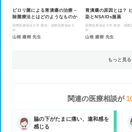
ピロリ菌による胃潰瘍の治療－
胃潰瘍の原因とは？ 
除菌療法とはどのようなものか
染とNSAIDs服薬
国際医療福祉大学 教授、国際医療福祉大
国際医療福祉大学 教授、国際
学...
学...
山根 建樹 先生
山根 建樹 先生
もっと見る
関連の医療相談が
1
脇の下がたまに痛い、違和感を
感じる