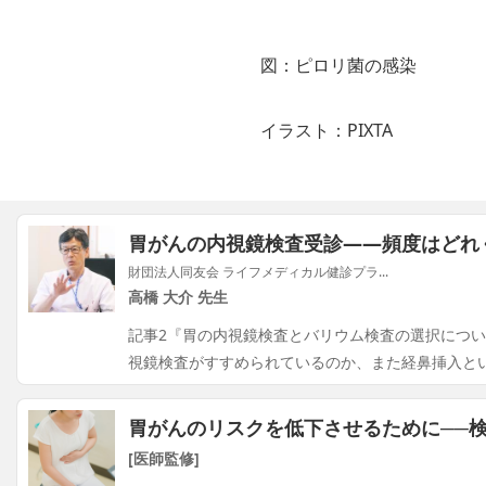
図：ピロリ菌の感染
イラスト：PIXTA
胃がんの内視鏡検査受診――頻度はどれ
財団法人同友会 ライフメディカル健診プラ...
高橋 大介 先生
記事2『胃の内視鏡検査とバリウム検査の選択につ
視鏡検査がすすめられているのか、また経鼻挿入と
胃がんのリスクを低下させるために──
[医師監修]