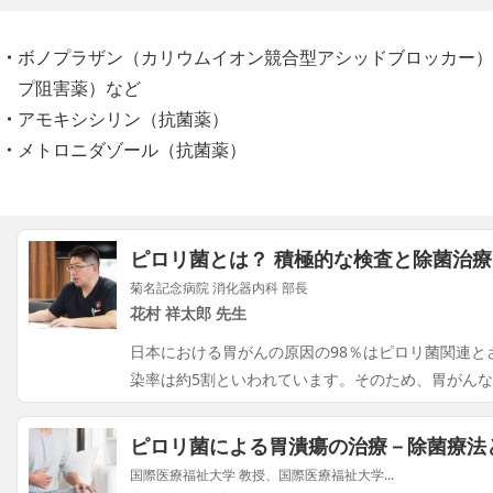
ボノプラザン（カリウムイオン競合型アシッドブロッカー）
プ阻害薬）など
アモキシシリン（抗菌薬）
メトロニダゾール（抗菌薬）
ピロリ菌とは？ 積極的な検査と除菌治
菊名記念病院 消化器内科 部長
花村 祥太郎 先生
日本における胃がんの原因の98％はピロリ菌関連と
染率は約5割といわれています。そのため、胃がん
ピロリ菌による胃潰瘍の治療－除菌療法
国際医療福祉大学 教授、国際医療福祉大学...