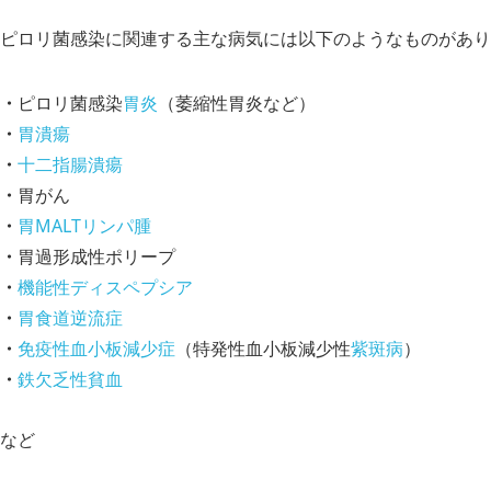
ピロリ菌感染に関連する主な病気には以下のようなものがあり
ピロリ菌感染
胃炎
（萎縮性胃炎など）
胃潰瘍
十二指腸潰瘍
胃がん
胃MALTリンパ腫
胃過形成性ポリープ
機能性ディスペプシア
胃食道逆流症
免疫性血小板減少症
（特発性血小板減少性
紫斑病
）
鉄欠乏性貧血
など