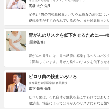
財団法人同友会 ライフメディカル健診プラ...
高橋 大介 先生
記事2『胃の内視鏡検査とバリウム検査の選択につ
視鏡検査がすすめられているのか、また経鼻挿入と
胃がんのリスクを低下させるために──
[医師監修]
胃がんの発生には、胃の粘膜に感染するヘリコバク
く関与しています。胃がん発生のリスクを低下させ
ピロリ菌の検査いろいろ
慶應義塾大学医学部 客員教授
森下 鉄夫 先生
ピロリ菌は、それ自体が症状を起こすわけではあり
腸潰瘍、場合によっては胃がんのリスクにもなる菌