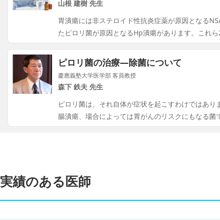
山根 建樹 先生
胃潰瘍には非ステロイド性抗炎症薬が原因となるNS
たピロリ菌が原因となるHp潰瘍があります。これら
ピロリ菌の治療―除菌について
慶應義塾大学医学部 客員教授
森下 鉄夫 先生
ピロリ菌は、それ自体が症状を起こすわけではあり
腸潰瘍、場合によっては胃がんのリスクにもなる菌
実績のある医師