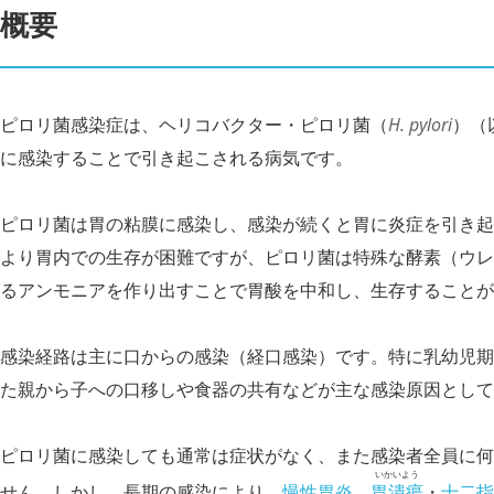
概要
ピロリ菌感染症は、ヘリコバクター・ピロリ菌（
H. pylori
）（
に感染することで引き起こされる病気です。
ピロリ菌は胃の粘膜に感染し、感染が続くと胃に炎症を引き起
より胃内での生存が困難ですが、ピロリ菌は特殊な酵素（ウレ
るアンモニアを作り出すことで胃酸を中和し、生存することが
感染経路は主に口からの感染（経口感染）です。特に乳幼児期
た親から子への口移しや食器の共有などが主な感染原因として
ピロリ菌に感染しても通常は症状がなく、また感染者全員に何
いかいよう
せん。しかし、長期の感染により、
慢性胃炎
、
胃潰瘍
・
十二指