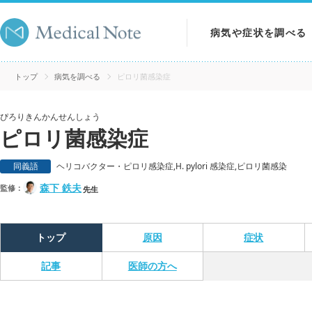
病気や症状を調べる
病気を調べる
トップ
病気を調べる
ピロリ菌感染症
症状を調べる
ぴろりきんかんせんしょう
ピロリ菌感染症
検査を調べる
同義語
ヘリコバクター・ピロリ感染症,H. pylori 感染症,ピロリ菌感染
森下 鉄夫
監修：
先生
トップ
原因
症状
記事
医師の方へ