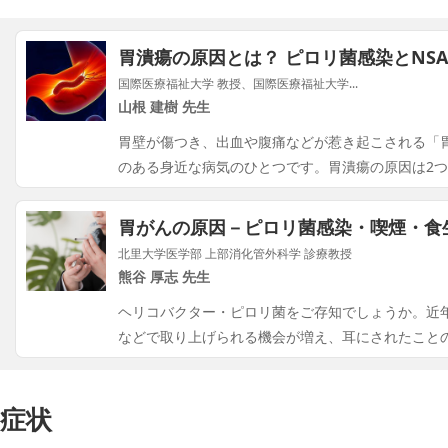
胃潰瘍の原因とは？ ピロリ菌感染とNSA
国際医療福祉大学 教授、国際医療福祉大学...
山根 建樹 先生
胃壁が傷つき、出血や腹痛などが惹き起こされる「
のある身近な病気のひとつです。胃潰瘍の原因は2
胃がんの原因－ピロリ菌感染・喫煙・食
北里大学医学部 上部消化管外科学 診療教授
熊谷 厚志 先生
ヘリコバクター・ピロリ菌をご存知でしょうか。近
などで取り上げられる機会が増え、耳にされたこと
症状