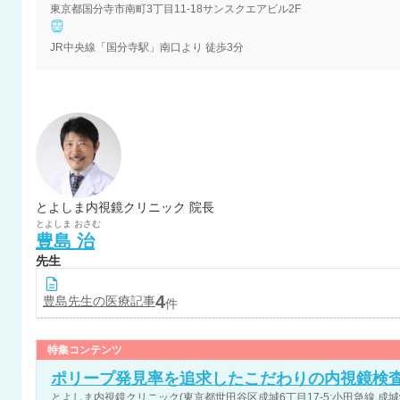
東京都国分寺市南町3丁目11-18サンスクエアビル2F
JR中央線「国分寺駅」南口より 徒歩3分
とよしま内視鏡クリニック 院長
とよしま
おさむ
豊島
治
先生
4
豊島
先生の医療記事
件
特集コンテンツ
ポリープ発見率を追求したこだわりの内視鏡検
とよしま内視鏡クリニック(東京都世田谷区成城6丁目17-5:小田急線 成城