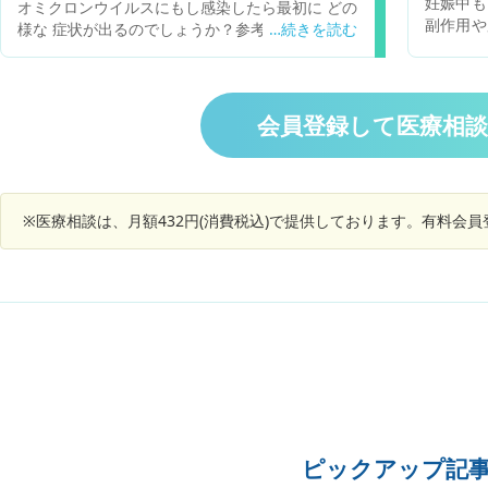
妊娠中も
オミクロンウイルスにもし感染したら最初に どの
いでしょうか？肩こりや筋を違えたようなことは
副作用や
様な 症状が出るのでしょうか？参考にお聞きした
ないように思います。 考えられる病気はリンパか
躊躇して
いのですが
乳腺系以外にありますか？よろしくおねがいしま
るタイミ
す。
受けた方
会員登録して医療相
※医療相談は、月額432円(消費税込)で提供しております。有料会
ピックアップ記