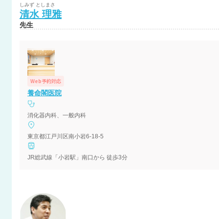
しみず
としまさ
清水
理雅
先生
Web予約対応
養命閣医院
消化器内科、一般内科
東京都江戸川区南小岩6-18-5
JR総武線「小岩駅」南口から 徒歩3分