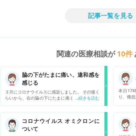
記事一覧を見る
関連の医療相談が
10
件
脇の下がたまに痛い、違和感を
感じる
本日17
３月にコロナウイルスに感染しました。 その後く
り、倦怠
らいから、右の脇の下にたまに痛くなります。自
人も37
分で触ってとくにしこりのようなものはないとは
可能性は
思います。 コロナとは関係ないのかと思い、乳腺
エコーをしました。特に異常なしでした。 乳腺な
コロナウイルス オミクロンに
ど婦人科なのか、もしくはリンパなのか？どのよ
ついて
うな病院に行けば良いのでしょうか？ たまに違和
感を感じる程度なので、このまま様子見で問題な