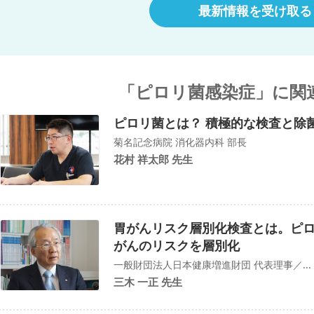
最新情報を受け取る
「ピロリ菌感染症」に関
ピロリ菌とは？ 積極的な検査と除
菊名記念病院 消化器内科 部長
花村 祥太郎 先生
胃がんリスク層別化検査とは。ピ
がんのリスクを層別化
一般財団法人日本健康増進財団 代表理事／...
三木 一正 先生