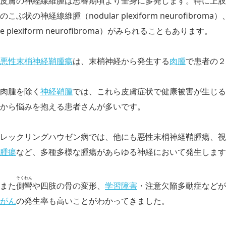
皮膚の神経線維腫は思春期頃より全身に多発します。特に上肢
のこぶ状の神経線維腫（nodular plexiform neurofibro
e plexiform neurofibroma）がみられることもあります。
悪性末梢神経鞘腫瘍
は、末梢神経から発生する
肉腫
で患者の２
肉腫を除く
神経鞘腫
では、これら皮膚症状で健康被害が生じる
から悩みを抱える患者さんが多いです。
レックリングハウゼン病では、他にも悪性末梢神経鞘腫瘍、視
腫瘍
など、多種多様な腫瘍があらゆる神経において発生します
そくわん
また
側彎
や四肢の骨の変形、
学習障害
・注意欠陥多動症などが
がん
の発生率も高いことがわかってきました。