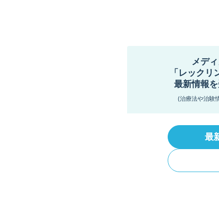
メディ
「レックリ
最新情報を
(治療法や治験
最