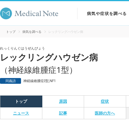
病気や症状を調べる
病気を調べる
トップ
病気を調べる
レックリングハウゼン病
症状を調べる
れっくりんぐはうぜんびょう
レックリングハウゼン病
検査を調べる
（神経線維腫症1型）
同義語
神経線維腫症I型,NF1
トップ
原因
症状
ニュース
記事
医師の方へ