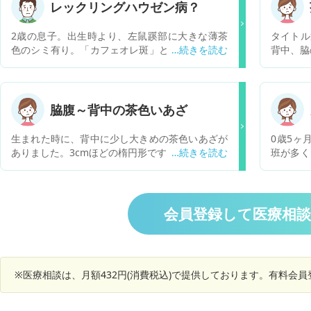
レックリングハウゼン病？
2歳の息子。出生時より、左鼠蹊部に大きな薄茶
タイトル
色のシミ有り。「カフェオレ斑」と言われただけ
背中、脇
で、その後の対応は指示無し。 ネット等では5m
つ頃から
m程度の斑点が6個以上の症状が見られた場合、
もなく、
レックリングハウゼン病の可能性が高いとありま
もありません。
すが、息子の場合は大きな（縦18㎝ほど、横5㎝
い茶色が広がっ
脇腹～背中の茶色いあざ
ほど）シミとなっており、判断がつきにくいで
えないの
す。また重度の度合いについても分からず、見解
で調べる
生まれた時に、背中に少し大きめの茶色いあざが
0歳5ヶ
をいただけると助かります…。何卒よろしくお願
たため、
ありました。3cmほどの楕円形です。 ホクロ程度
班が多く
いします。
歩くのが
に考えていましたが、9歳になった娘の脇腹あた
検診や病
りには、5mm～1cmほどの小さな茶色いあざ
子見まし
が、10～20個くらいあり、増えているように思い
フェオレ
ます。 気になり検索してみると、レックリングハ
し、レッ
会員登録して医療相
ウゼンという病名に引っかかり、とても恐ろしく
りした方
なっています。 皮膚科に行くべきか、小児科に行
センチと
くべきか、 すぐに大きな病院に行くべきでしょう
のは2.
か？ レックリングハウゼン病は、生涯シミ程度で
ものが大
※医療相談は、月額432円(消費税込)で提供しております。有料会
済む場合もあるのか、やはり必ず検索画像にある
えていま
ような、恐ろしい出来物だらけになってしまうの
うか？ 
か、教えてください。
いいでし