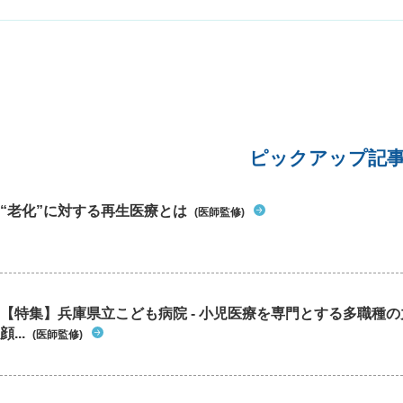
すぐに診
ピックアップ記
“老化”に対する再生医療とは
(医師監修)
【特集】兵庫県立こども病院 - 小児医療を専門とする多職種
顔...
(医師監修)