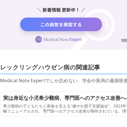
レックリングハウゼン病の関連記事
Medical Note Expertでしか読めない、学会や医局の
実は身近な小児希少難病、専門医へのアクセス改善へ
組み
希少難病の子どもたちと家族を支える"健やか親子支援協会”。2023
幅リニューアルされ、専門医へのアクセス改善が期待されている。理
がん医療研究センター センター長、慶應義塾大学 医学部 名誉教授