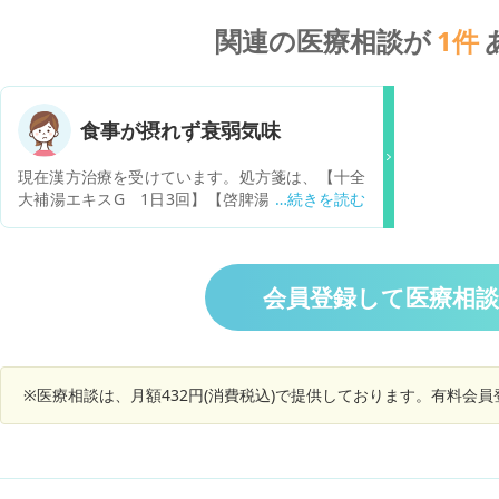
関連の医療相談が
1
件
食事が摂れず衰弱気味
現在漢方治療を受けています。処方箋は、【十全
大補湯エキスG 1日3回】【啓脾湯エキス顆粒
1日3回】【五苓散料エキス顆粒 1日1回朝のみ】
【エネーボ配合経腸用液 1日1回】です。 食事
があまり摂れないのですが、特に味付けのしてあ
る物がダメなようです。甘いものは特に吐き気を
会員登録して医療相
催します。 無添加のナッツや玄米フレークは食べ
やすいようです。これは、ガンに因る味覚の変化
でしょうか？ ダメなものは、口に入れるだけで
(噛まなくても)喉の辺りで受け付けないと言いま
※医療相談は、月額432円(消費税込)で提供しております。有料会
す。 みぞおち辺りでムカムカする感じもあるよう
です。このムカつき感は腹水の影響でしょうか？
食前に漢方薬を飲むと暫く食べられないようで
す。これは、漢方が合ってないと思っていいので
しょうか？ （エネーボは甘過ぎて未だ飲めていま