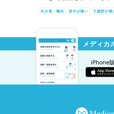
吐き気・嘔吐
背中が痛い
下腹部が痛
メディカ
iPhone