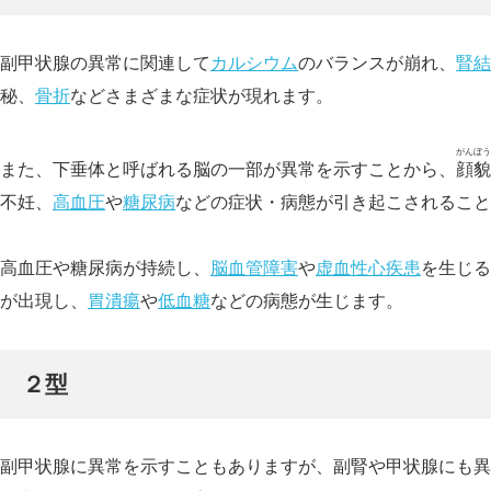
副甲状腺の異常に関連して
カルシウム
のバランスが崩れ、
腎結
秘、
骨折
などさまざまな症状が現れます。
がんぼう
また、下垂体と呼ばれる脳の一部が異常を示すことから、
顔貌
不妊、
高血圧
や
糖尿病
などの症状・病態が引き起こされること
高血圧や糖尿病が持続し、
脳血管障害
や
虚血性心疾患
を生じる
が出現し、
胃潰瘍
や
低血糖
などの病態が生じます。
２型
副甲状腺に異常を示すこともありますが、副腎や甲状腺にも異