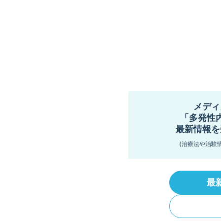
メディ
「多発性
最新情報を
(治療法や治験
最