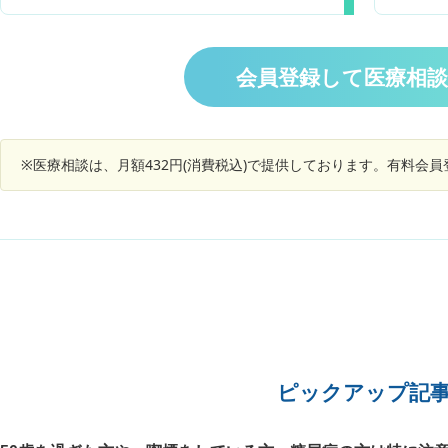
痛みが出るので、肺の痛みなのか肋骨の痛みなの
まりやす
か分かりかねています。特に思い当たる原因はな
した。慢
く、起床時から息が吸いづらいと思ったところ痛
うですが
みに気づいた状況です。昨日より少し痛みは良く
るくらい
会員登録して医療相
なっていると思うのでおそらく時間が経てば治る
りません
かなと思っているのですが、念のため思い当たる
影響が出
症状がないかお伺いしたい次第です。
うことば
身麻酔の
※医療相談は、月額432円(消費税込)で提供しております。有料会
ば避けた
ピックアップ記