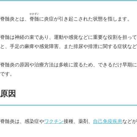
せきずい
脊髄炎とは、
脊髄
に炎症が引き起こされた状態を指します。
脊髄は神経の束であり、運動や感覚などに重要な役割を担って
と、手足の麻痺や感覚障害、また排尿や排泄に関する症状など
脊髄炎の原因や治療方法は多岐に渡るため、できるだけ早期に
です。
原因
脊髄炎は、感染症や
ワクチン
接種、薬剤、
自己免疫疾患
などが