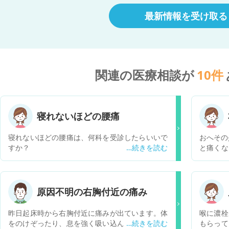
最新情報を受け取る
関連の医療相談が
10
件
寝れないほどの腰痛
寝れないほどの腰痛は、何科を受診したらいいで
おへその
すか？
と痛くな
くても痛いです。 1分
もなかっ
痛いです。 それ以外にはトイレが近く
したが膀
原因不明の右胸付近の痛み
血もして
の可能性
昨日起床時から右胸付近に痛みが出ています。体
喉に濃栓
をのけぞったり、息を強く吸い込んだりする際に
もらって