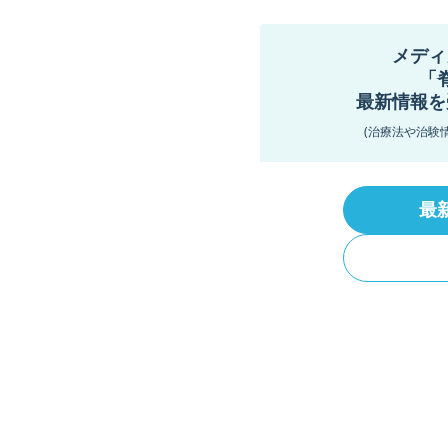
メディ
「
最新情報を
(治療法や治験
最