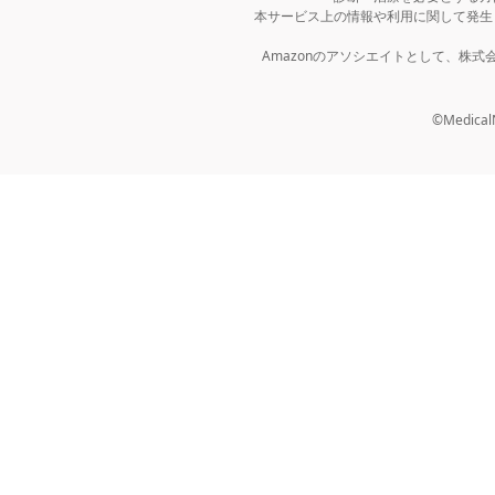
本サービス上の情報や利用に関して発生
Amazonのアソシエイトとして、株
©MedicalNo