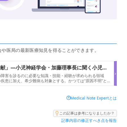
めない、学会や医局の最新医療知見を得ることができます。
貢献」―小児神経学会・加藤理事長に聞く小児神
の障害を診るのに必要な知識・技能・経験が求められる領域
疾患に加え、希少難病も対象とする。かつては“原因不明”とさ
因が解明されるなど、進展著しい分野でもある。2022年に日
Medical Note Expertとは
この記事は参考になりましたか？
記事内容の修正すべき点を報告