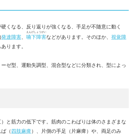
が硬くなる、反り返りが強くなる、手足が不随意に動く
えんげしょうがい
的
発達障害
、
嚥下障害
などがあります。そのほか、
視覚障
もあります。
トーゼ型、運動失調型、混合型などに分類され、型によっ
直）と筋力の低下です。筋肉のこわばりは体のさまざまな
れば（
四肢麻痺
）、片側の手足（片麻痺）や、両足のみ