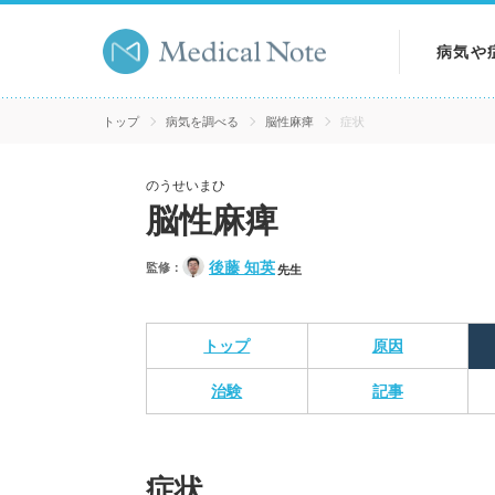
病気や
病気を
トップ
病気を調べる
脳性麻痺
症状
症状を
のうせいまひ
脳性麻痺
検査を
後藤 知英
監修：
先生
トップ
原因
治験
記事
症状