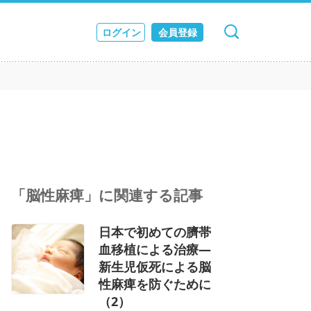
ログイン
会員登録
キャンセル
検索
ス
JOURNAL
「脳性麻痺」に関連する記事
日本で初めての臍帯
血移植による治療―
新生児仮死による脳
性麻痺を防ぐために
（2）