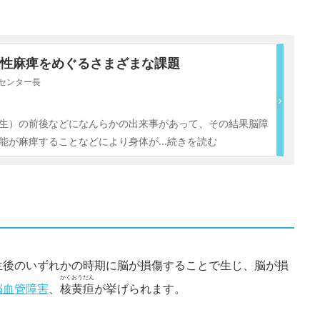
性麻痺をめぐるさまざまな課題
医療センター長
生）の前後などになんらかの出来事があって、その結果脳障
能が麻痺することなどにより身体が
...続きを読む
生後のいずれかの時期に脳が損傷することで生じ、脳が損
かくおうだん
脳血管障害
、
核黄疸
が挙げられます。