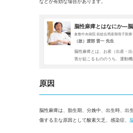
などが有効な場合があります。
脳性麻痺とはなにか―脳
倉敷中央病院 前総合周産期母子
（故）渡部 晋一 先生
脳性麻痺とは、お産（出産・出
害が起こるもののうち、運動機
原因
脳性麻痺は、胎生期、分娩中、出生時、出
傷する主な原因として酸素欠乏、感染症、