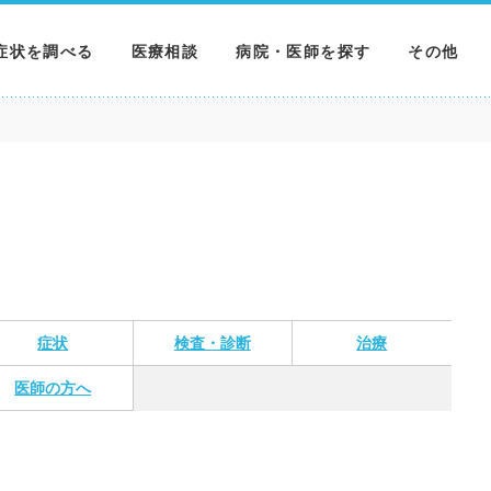
症状を調べる
医療相談
病院・医師を探す
その他
調べる
病院を探す
MNニュー
調べる
医師を探す
NEWS & 
調べる
症状
検査・診断
治療
医師の方へ