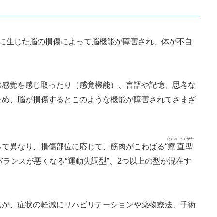
間に生じた脳の損傷によって脳機能が障害され、体が不自
の感覚を感じ取ったり（感覚機能）、言語や記憶、思考な
ため、脳が損傷するとこのような機能が障害されてさまざ
けいちょくがた
て異なり、損傷部位に応じて、筋肉がこわばる“
痙直型
バランスが悪くなる“運動失調型”、2つ以上の型が混在す
んが、症状の軽減にリハビリテーションや薬物療法、手術