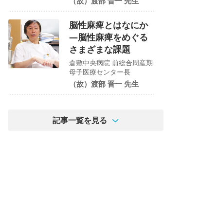
（故）渡部 晋一 先生
脳性麻痺とはなにか
―脳性麻痺をめぐる
さまざまな課題
倉敷中央病院 前総合周産期
母子医療センター長
（故）渡部 晋一 先生
記事一覧を見る