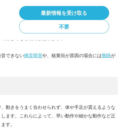
最新情報を受け取る
不要
く手足や体幹の筋肉が勝手に動く不随意運動（アテトー
って激しくなる傾向があります。
発音できない
構音障害
や、核黄疸が原因の場合には
難聴
が
で、動きをうまく合わせられず、体や手足が震えるような
りします。これらによって、早い動作や細かな動作など正
ります。