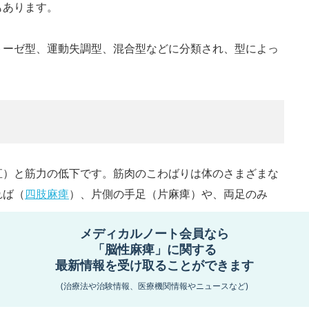
もあります。
トーゼ型、運動失調型、混合型などに分類され、型によっ
直）と筋力の低下です。筋肉のこわばりは体のさまざまな
れば（
四肢麻痺
）、片側の手足（片麻痺）や、両足のみ
メディカルノート会員なら
「脳性麻痺」に関する
四肢麻痺がある子どもではけいれんや嚥下困難、知的発達
最新情報を受け取ることができます
(治療法や治験情報、医療機関情報やニュースなど)