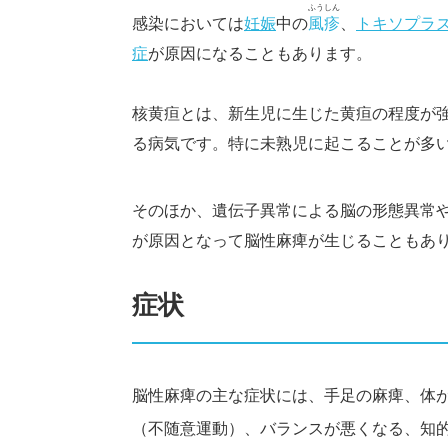
ふうしん
感染においては
妊娠
中の
風疹
、
トキソプラ
症
が原因になることもあります。
核黄疸とは、新生児に生じた黄疸の程度が
る病気です。特に未熟児に起こることが多
そのほか、遺伝子異常による脳の形態異常
が原因となって脳性麻痺が生じることもあ
症状
脳性麻痺の主な症状には、手足の麻痺、体
（不随意運動）、バランスが悪くなる、知