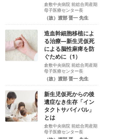
倉敷中央病院 前総合周産期
母子医療センター長
（故）渡部 晋一 先生
造血幹細胞移植によ
る治療―新生児仮死
による脳性麻痺を防
ぐために（1）
倉敷中央病院 前総合周産期
母子医療センター長
（故）渡部 晋一 先生
新生児仮死からの後
遺症なき生存「イン
タクトサバイバル」
とは
倉敷中央病院 前総合周産期
母子医療センター長