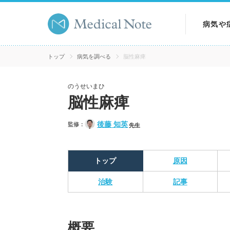
病気や
病気を
トップ
病気を調べる
脳性麻痺
症状を
のうせいまひ
脳性麻痺
検査を
後藤 知英
監修：
先生
トップ
原因
治験
記事
概要