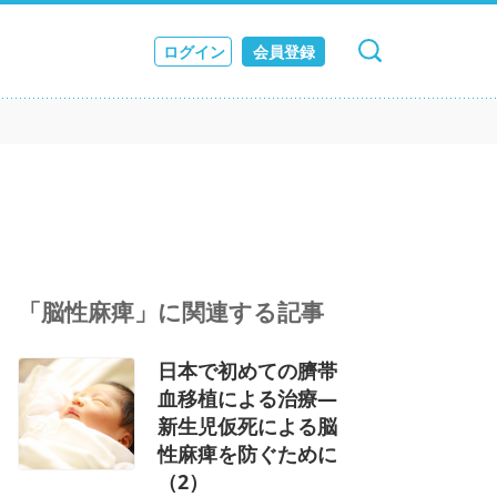
ログイン
会員登録
キャンセル
検索
ス
JOURNAL
「脳性麻痺」に関連する記事
日本で初めての臍帯
血移植による治療―
新生児仮死による脳
性麻痺を防ぐために
（2）