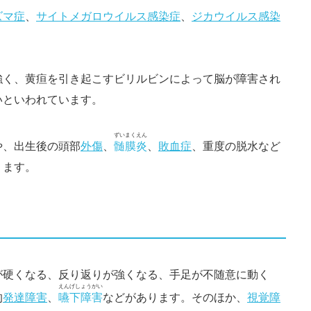
ズマ症
、
サイトメガロウイルス感染症
、
ジカウイルス感染
強く、黄疸を引き起こすビリルビンによって脳が障害され
いといわれています。
ずいまくえん
や、出生後の頭部
外傷
、
髄膜炎
、
敗血症
、重度の脱水など
ります。
が硬くなる、反り返りが強くなる、手足が不随意に動く
えんげしょうがい
的
発達障害
、
嚥下障害
などがあります。そのほか、
視覚障