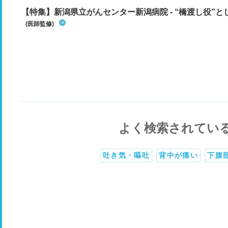
【特集】新潟県立がんセンター新潟病院 - “橋渡し役”とし
(医師監修)
よく検索されてい
吐き気・嘔吐
背中が痛い
下腹