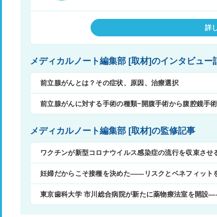
詳
メディカルノート編集部 [取材]のインタビュー
前立腺がんとは？その症状、原因、治療選択
前立腺がんに対する手術の種類−開腹手術から腹腔鏡手
メディカルノート編集部 [取材]の監修記事
ワクチンが新型コロナウイルス感染症の流行を収束させ
妊婦だからこそ接種を決めた——リスクとベネフィット
東京歯科大学 市川総合病院が新たに薬物療法室を開設