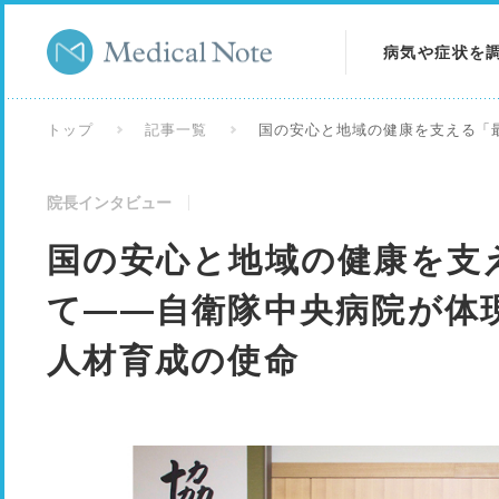
病気や症状を
病気を調べる
トップ
記事一覧
国の安心と地域の健康を支える「
症状を調べる
院長インタビュー
検査を調べる
国の安心と地域の健康を支
て――自衛隊中央病院が体
人材育成の使命