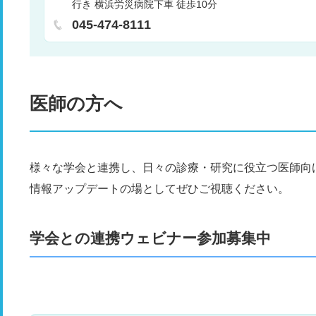
行き 横浜労災病院下車 徒歩10分
呼吸器内科
循環器内科
緩和ケア内科
腫瘍内科
病内科
内分泌内科
代謝内科
膠原病内科
脳神
045-474-8111
科
放射線治療科
病理診断科
医師の方へ
様々な学会と連携し、日々の診療・研究に役立つ医師向
情報アップデートの場としてぜひご視聴ください。
学会との連携ウェビナー参加募集中