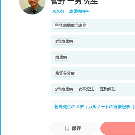
菅野 一男 先生
東京都
糖尿病内科
甲状腺機能亢進症
1型糖尿病
糖尿病
脂質異常症
食事療法
運動療法
2型糖尿病
菅野先生のメディカルノートの医療記事（
保存