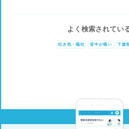
よく検索されてい
吐き気・嘔吐
背中が痛い
下腹