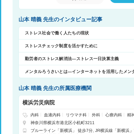
山本 晴義 先生のインタビュー記事
ストレス社会で働く人たちの現状
ストレスチェック制度を活かすために
勤労者のストレス解消法―ストレス一日決算主義
メンタルろうさいとは―インターネットを活用したメン
山本 晴義 先生の所属医療機関
横浜労災病院
内科
血液内科
リウマチ科
外科
心療内科
精
呼吸器外科
消化器外科
腎臓内科
心臓血管外科
神奈川県横浜市港北区小机町3211
整形外科
形成外科
皮膚科
泌尿器科
産婦人
ブルーライン「新横浜」 徒歩7分
JR横浜線「新横浜」
科
リハビリテーション科
歯科
歯科口腔外科