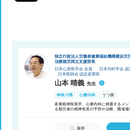
独立行政法人労働者健康福祉機構横浜労災
治療就労両立支援部長
日本心身医学会 会員
日本内科学会 認
日本医師会 認定産業医
山本 晴義
先生
神奈川県
心療内科
うつ病
産業精神医医学、心療内科に精通するメン
る勤労者の精神疾患の予防や治療、職場復
その日のうちに解消する「ストレス一日決
保存