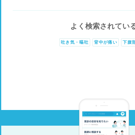
よく検索されてい
吐き気・嘔吐
背中が痛い
下腹