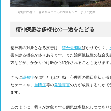
敷地内の様子 静岡県立こころの医療センターよりご提供
精神疾患は多様化の一途をたどる
精神科の対象となる疾患は、
統合失調症
ばかりでなく、
害を診る機会が多々あります。また治療抵抗性の統合失
方などが、かかりつけ医から紹介されることもあります
さらに
認知症
が進行ともに行動・心理面の周辺症状が激
たケースや、
自閉症
等の
発達障害
の方が成長するなかで
ます。
このように、我々が対象とする病気は多様化しつつあり