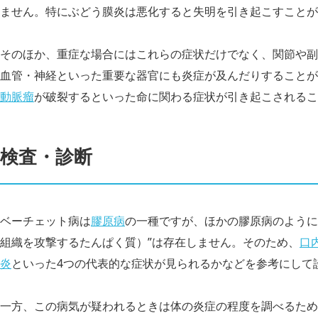
ません。特にぶどう膜炎は悪化すると失明を引き起こすことが
そのほか、重症な場合にはこれらの症状だけでなく、関節や副
血管・神経といった重要な器官にも炎症が及んだりすることが
動脈瘤
が破裂するといった命に関わる症状が引き起こされるこ
検査・診断
ベーチェット病は
膠原病
の一種ですが、ほかの膠原病のように
組織を攻撃するたんぱく質）”は存在しません。そのため、
口
炎
といった4つの代表的な症状が見られるかなどを参考にして
一方、この病気が疑われるときは体の炎症の程度を調べるため