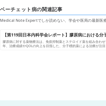
ベーチェット病の関連記事
Medical Note Expertでしか読めない、学会や医局の
【第119回日本内科学会レポート】膠原病における分子
膠原病に対する薬物療法は、免疫抑制薬とステロイド薬を組み合わせ
年、治療成績やQOLの向上を目指した、分子標的薬による治療が注
内科学講座臨床免疫学教授 森信 暁雄氏は、第119回日本内科学会総会・