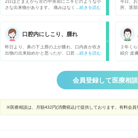
2日ほどまえから舌の中央部にニキビのような小
今日、お
さな出来物があります。 痛みはなく、見た目は分
所、茎部
かりません。 診察する場合は何かを受診すれば良
ました。
いですか？ また、診察の目安はどの程度の症状で
その周り
すか？
1円玉ぐ
何もあり
口腔内にしこり、腫れ
のかもし
あざにな
昨日より、鼻の下上唇の上が腫れ、口内炎か吹き
２年くら
りません
出物の出来始めかと思ったが、口腔内にしこりの
紹介 皮
早め泌尿
ような物を感じる。 多少の痛み有り。 口腔内に
所々白い膜のような物有り。 病気であれば、可能
性のある病名を知りたい。 病院に行くとすれば何
科なのか知りたい。
会員登録して医療相
※医療相談は、月額432円(消費税込)で提供しております。有料会