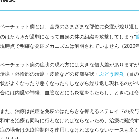
ベーチェット病とは、全身のさまざまな部位に炎症が繰り返し
こ
のはたらきが過剰になって自身の体の組織を攻撃してしまう“
現時点で明確な発症メカニズムは解明されていません（2020年
ベーチェット病の症状の現れ方には大きな個人差がありますが
潰瘍・外陰部の潰瘍・皮疹などの皮膚症状・
ぶどう膜炎
（目の
状がよくなったり悪くなったりしながら繰り返し現れるのがベ
合には内臓や神経、血管などにも炎症をもたらし、ときには命
また、治療は炎症を免疫のはたらきを抑えるステロイドの投与
和する治療も同時に行わなければならないため、治療に難渋す
症の場合は免疫抑制剤を使用しなければならないケースも多く