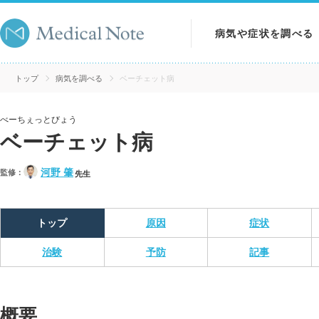
病気や症状を調べる
病気を調べる
トップ
病気を調べる
ベーチェット病
症状を調べる
べーちぇっとびょう
ベーチェット病
検査を調べる
河野 肇
監修：
先生
トップ
原因
症状
治験
予防
記事
概要