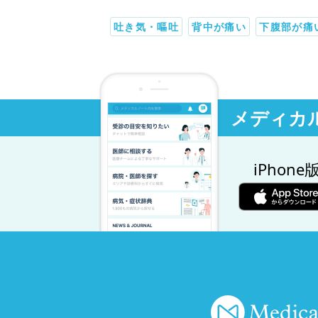
吐き気・嘔吐
背中が痛い
下腹部が痛
メディカ
iPhone