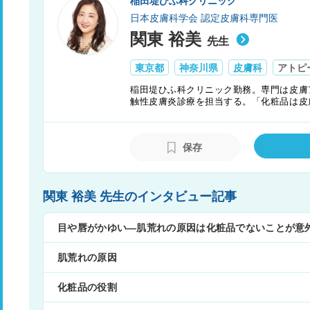
稲田堤ひふ科クリニック
日本皮膚科学会 認定皮膚科専門医
関東 裕美
先生
東京都
神奈川県
皮膚科
アトピ
稲田堤ひふ科クリニック勤務。専門は皮膚
触性皮膚炎診療を担当する。「化粧品は皮
ても化粧をやめない、乾燥を予防するスキ
広い年代の女性患者が受診している。
保存
関東 裕美 先生のインタビュー記事
目や唇がかゆい―肌荒れの原因は化粧品でないことが意
肌荒れの原因
化粧品の役割