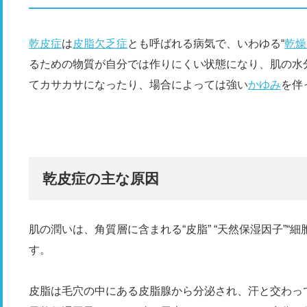
乾皮症
は
皮脂欠乏症
とも呼ばれる病気で、いわゆる“
乾燥
るための物質が自分では作りにくい状態になり、肌の水
てカサカサになったり、場合によっては強い
かゆみ
を伴
乾皮症の主な原因
肌の潤いは、角質層に含まれる“皮脂” “天然保湿因子”“
す。
皮脂は毛穴の中にある皮脂腺から分泌され、汗と交わっ