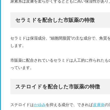
尿素系は皮膚を柔らかくするとともに高い保湿性があり
セラミドを配合した市販薬の特徴
セラミドは保湿成分、“細胞間脂質”の主な成分で、角質
します。
市販薬に配合されているセラミドは人工的に作られたも
っています。
ステロイドを配合した市販薬の特徴
ステロイドは
かゆみ
を抑える成分で、できれば
皮膚炎
の