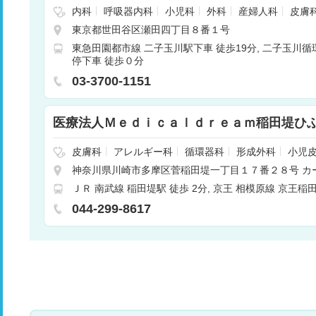
内科
呼吸器内科
小児科
外科
産婦人科
皮膚
病内科
血液内科
整形外科
眼科
耳鼻咽喉科
東京都世田谷区瀬田四丁目８番１号
麻酔科
歯科
放射線科
神経内科
呼吸器外科
東急田園都市線 二子玉川駅下車 徒歩19分
二子玉川循
経外科
形成外科
消化器科
腎臓内科・外科
肛
停下車 徒歩０分
腺外科
臨床検査・病理診断
救急科
03-3700-1151
医療法人Ｍｅｄｉｃａｌｄｒｅａｍ稲田堤ひ
皮膚科
アレルギー科
循環器科
形成外科
小児
神奈川県川崎市多摩区菅稲田堤一丁目１７番２８号 カ
階１０２
ＪＲ 南武線 稲田堤駅 徒歩 2分
京王 相模原線 京王稲田
044-299-8617