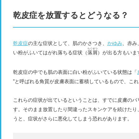
乾皮症を放置するとどうなる？
乾皮症
の主な症状として、肌のかさつき、
かゆみ
、赤み
らくせつ
い粉がふいてはがれ落ちる症状（
落屑
）が出る方もいま
乾皮症の中でも肌の表面に白い粉がふいている状態は「
”と呼ばれる角質が皮膚表面に蓄積しているもので、これ
これらの症状が出ているということは、すでに皮膚のバ
す。そのまま放置したり間違ったスキンケアを続けたり
うと、症状がさらに悪化してしまう恐れがあります。