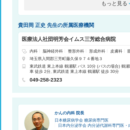
もっと見る
貴田岡 正史 先生の所属医療機関
医療法人社団明芳会イムス三芳総合病院
内科
脳神経外科
整形外科
形成外科
皮膚科
経内科
耳鼻咽喉科
小児科
麻酔科
リウマチ科
埼玉県入間郡三芳町藤久保９７４番地３
ン
呼吸器内科
消化器科
外科
循環器科
小児
東武鉄道 東上本線 鶴瀬駅 バス 10分 (バスの場合) 
科
産婦人科
放射線科
肝臓内科・外科
内分泌
車 徒歩 2分
東武鉄道 東上本線 鶴瀬駅 徒歩 30分
器外科
049-258-2323
かんの内科 院長
日本糖尿病学会 糖尿病専門医
日本内分泌学会 内分泌代謝科専門医・