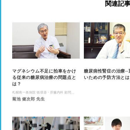
関連記
マグネシウム不足に拍車をかけ
糖尿病性腎症の治療─
る従来の糖尿病治療の問題点と
いための予防方法とは
は？
札幌南一条病院 循環器・肝臓内科 顧問...
菊池 健次郎 先生