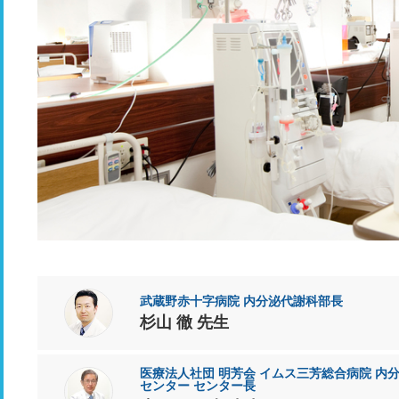
武蔵野赤十字病院 内分泌代謝科部長
杉山 徹 先生
医療法人社団 明芳会 イムス三芳総合病院 内
センター センター長