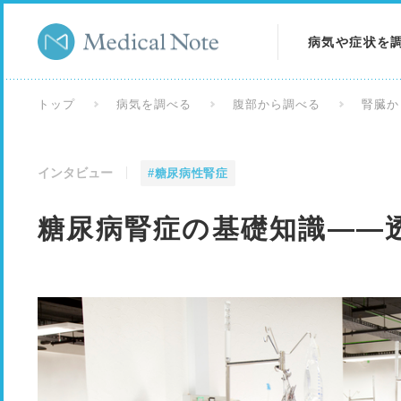
病気や症状を
病気を調べる
トップ
病気を調べる
腹部から調べる
腎臓か
症状を調べる
インタビュー
#糖尿病性腎症
検査を調べる
糖尿病腎症の基礎知識――