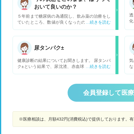
おいて良いのか？
透
５年前まで糖尿病の為通院し、飲み薬の治療をし
化
ていたところ、数値が良くなったので処方もなく
析
なり通院もせずいたところ、体に出来た出来物か
た
ら、腎不全だと診断されました。いずれ、5,2か
よ
らクレアチニンも上がり、透析となっても良いよ
れ
うにと、シャントの手術を進められました。20代
尿タンパク±
因
後半に十二指腸潰瘍の末期の手術を、当時、軍医
ま
と言われた医者で行い、輸血と注射の繰り返しに
健康診断の結果についてお聞きします。 尿タンパ
気
より、血管が使えず、人工血管の埋め込むシャン
ク±という結果で、尿沈渣、赤血球5〜9という結
な
ト手術となりました。麻酔もほとんど効かず、と
果が出ましたが、どのような原因が考えられるで
る
ても苦しい思いをした様です。術後も、シャント
しょうか。 月経は関係しますでしょうか。 ま
蛋
の血流は悪く、２週間、血流を良くする薬を点滴
た、精密検査としてどのようなものを受ける可能
り
し、退院しました。徐々に血管が太くなり、流れ
性があるか知りたいです。 あくまで、一般論でか
し
会員登録して医
も良くなるので、毎日聴診器で音を必ず聞く様に
まいませんので、よろしくお願いいたします。
な
との事でした。１週間位しても一向に大きな音に
はならず、逆に小さな音が聞こえると母は言って
いました。５月１日に退院し、21日に腎臓内科の
受診をした際、全くシャントの血流がとまり、血
※医療相談は、月額432円(消費税込)で提供しております。
栓が出来ているとCT検査でわかりました。血管
拡張手術を進められましたが、血流が止まった確