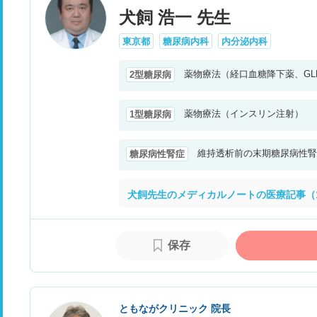
犬飼 浩一 先生
東京都
糖尿病内科
内分泌内科
薬物療法（経口血糖降下薬、GL
2型糖尿病
薬物療法（インスリン注射）
1型糖尿病
維持透析前の末期糖尿病性腎
糖尿病性腎症
犬飼先生のメディカルノートの医療記事（
保存
ともながクリニック 院長