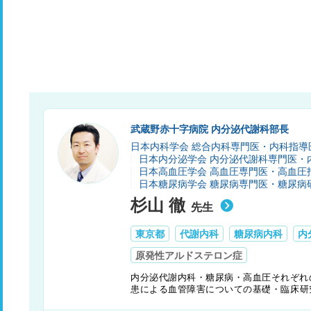
武蔵野赤十字病院 内分泌代謝科部長
日本内科学会 総合内科専門医・内科指導
日本内分泌学会 内分泌代謝科専門医・
日本高血圧学会 高血圧専門医・高血圧
日本糖尿病学会 糖尿病専門医・糖尿病
杉山 徹
先生
東京都
代謝内科
糖尿病内科
内
原発性アルドステロン症
内分泌代謝内科・糖尿病・高血圧それぞれ
患による血管障害についての基礎・臨床研
て患者の健康とQOL（生活の質）の両方