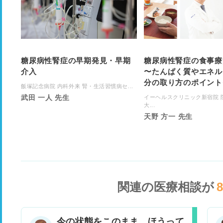
糖尿病性腎症の早期発見・早期
糖尿病性腎症の食事療
介入
〜たんぱく質やエネル
分の取り方のポイント
飯塚記念病院 内科外来 腎・生活習慣病セ...
武田 一人 先生
イーヘルスクリニック新宿院 
大...
天野 方一 先生
関連の医療相談が
今の状態をこのまま、ほうって