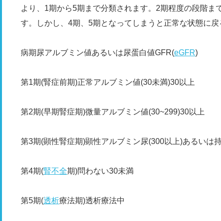
より、1期から5期まで分類されます。2期程度の段階ま
す。しかし、4期、5期となってしまうと正常な状態に
病期尿アルブミン値あるいは尿蛋白値GFR(
eGFR
)
第1期(腎症前期)正常アルブミン値(30未満)30以上
第2期(早期腎症期)微量アルブミン値(30~299)30以上
第3期(顕性腎症期)顕性アルブミン尿(300以上)あるいは持続
第4期(
腎不全
期)問わない30未満
第5期(
透析
療法期)透析療法中