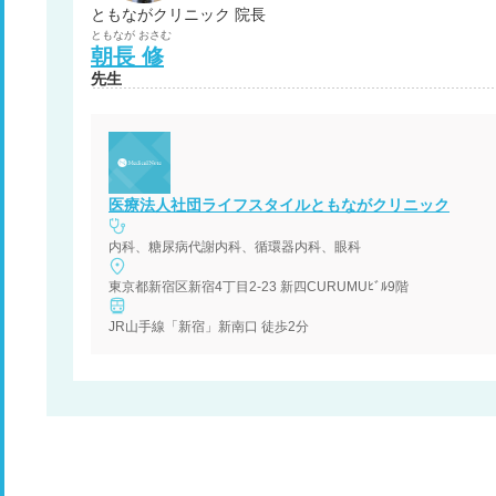
ともながクリニック 院長
ともなが
おさむ
朝長
修
先生
医療法人社団ライフスタイルともながクリニック
内科、糖尿病代謝内科、循環器内科、眼科
東京都新宿区新宿4丁目2-23 新四CURUMUﾋﾞﾙ9階
JR山手線「新宿」新南口 徒歩2分