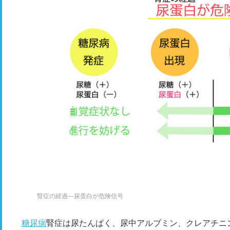
腎症の経過―尿蛋白が危険信号
糖尿病
腎症は尿たんぱく、尿中アルブミン、クレアチニ