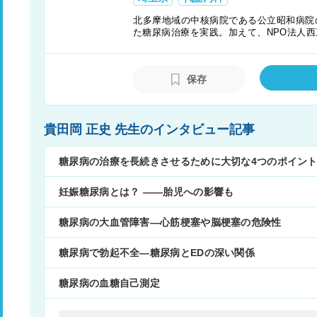
北多摩地域の中核病院である公立昭和病院
た糖尿病治療を実践。加えて、NPO法人
療情報の共有および治療標準化を目指し、
ど、専門的知識を持つ人材の育成等の活動
保存
貴田岡 正史 先生のインタビュー記事
糖尿病の治療を長続きさせるために大切な4つのポイン
妊娠糖尿病とは？ ――胎児への影響も
糖尿病の大血管障害―心筋梗塞や脳梗塞の危険性
糖尿病で勃起不全―糖尿病とEDの深い関係
糖尿病の血糖自己測定