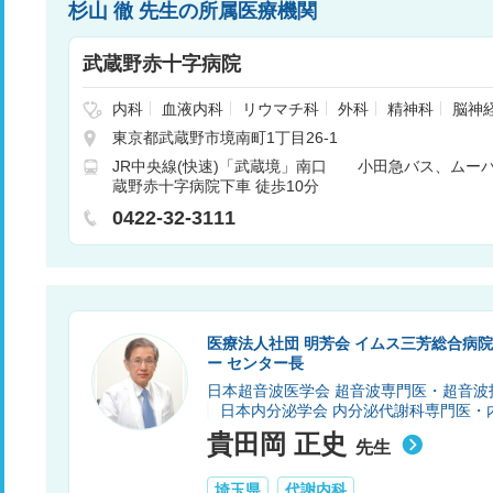
杉山 徹 先生の所属医療機関
武蔵野赤十字病院
内科
血液内科
リウマチ科
外科
精神科
脳神
消化器外科
腎臓内科
心臓血管外科
小児科
東京都武蔵野市境南町1丁目26-1
皮膚科
泌尿器科
産婦人科
眼科
耳鼻咽喉科
JR中央線(快速)「武蔵境」南口 小田急バス、ムーバス
ン科
放射線科
歯科口腔外科
麻酔科
乳腺外科
蔵野赤十字病院下車 徒歩10分
器内科
緩和ケア内科
腫瘍内科
感染症内科
消
科
代謝内科
膠原病内科
脳神経内科
頭頸部外
0422-32-3111
理診断科
医療法人社団 明芳会 イムス三芳総合病
ー センター長
日本超音波医学会 超音波専門医・超音波
日本内分泌学会 内分泌代謝科専門医・
貴田岡 正史
先生
埼玉県
代謝内科