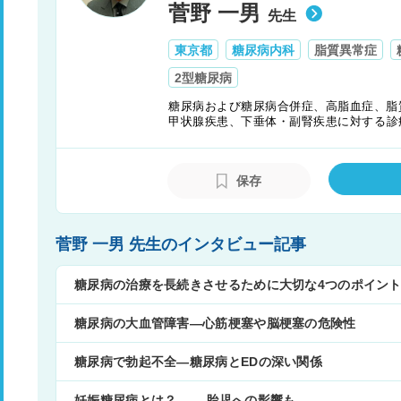
菅野 一男
先生
東京都
糖尿病内科
脂質異常症
2型糖尿病
糖尿病および糖尿病合併症、高脂血症、脂
甲状腺疾患、下垂体・副腎疾患に対する診
講演会をつうじて培った経験から、患者さ
ようにするためサポートすることを、診療
保存
菅野 一男 先生のインタビュー記事
糖尿病の治療を長続きさせるために大切な4つのポイン
糖尿病の大血管障害―心筋梗塞や脳梗塞の危険性
糖尿病で勃起不全―糖尿病とEDの深い関係
妊娠糖尿病とは？ ――胎児への影響も