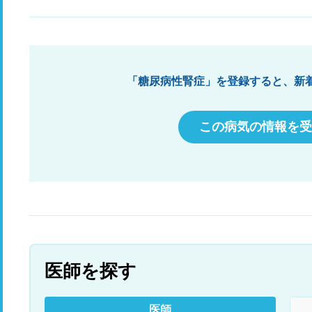
実な日時が解らなければ、５日以上経過した場
合、何の意味もないと言われ、母に確認しても、
確かな日時は不明で、100%流れる可能性がなけ
れば嫌だと母は拒絶した為、お断りしました。シ
ャント手術をした医師は対応せず、腎臓内科の主
治医より、松本市にシャント手術の失敗しない名
「糖尿病性腎症」を登録すると、新
医がいるので、紹介しますか？と言われ、少し、
間をおきましょう、で診察は終わり。出来た血栓
はどうなるのでしょう？と聞いても、人工血管は
この病気の情報を受
そのままにしておきますと言われ、先生の判断に
よっては、手術で取り除く事もあるとかないと
か。麻酔が効かない母の場合、死ぬ様な痛い思い
を又させるのかと思うと…もう一回我慢してとは
言えません。素人の私には、色々判断など出来ま
せんが、クレアチニンも6,8に下がったと言うの
で、透析をせず、治療が出来れば一番良いと思う
のですが、無理なのでしょうか？
医師を探す
医師