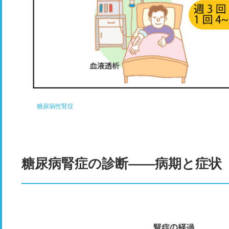
糖尿病性腎症
糖尿病腎症の診断――病期と症状