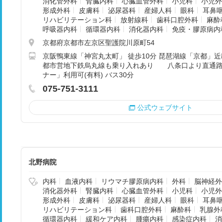
消化管外科
腎臓内科
心臓血管外科
小児科
小児外
形成外科
皮膚科
泌尿器科
産婦人科
眼科
耳鼻
リハビリテーション科
放射線科
歯科口腔外科
麻酔
呼吸器内科
循環器内科
消化器内科
免疫・膠原病内
京都府京都市左京区聖護院川原町54
京阪鴨東線「神宮丸太町」 徒歩10分 琵琶湖線「京都」
都市営地下鉄烏丸線も乗り入れあり 八条口より直通路
ナー」利用可(有料) バス30分
075-751-3111
公式ウェブサイト
北野病院
内科
血液内科
リウマチ膠原病内科
外科
脳神経外
消化器外科
腎臓内科
心臓血管外科
小児科
小児外
形成外科
皮膚科
泌尿器科
産婦人科
眼科
耳鼻
リハビリテーション科
歯科口腔外科
麻酔科
乳腺外
循環器内科
緩和ケア内科
腫瘍内科
感染症内科
消