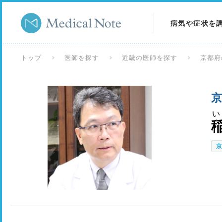
病気や症状を
病気を調べる
トップ
医師を探す
近畿の医師を探す
京都府
症状を調べる
京
検査を調べる
い