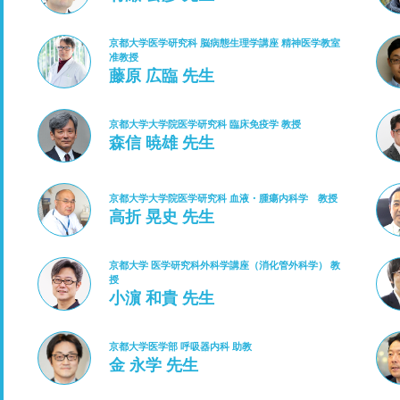
京都大学医学研究科 脳病態生理学講座 精神医学教室
准教授
藤原 広臨 先生
京都大学大学院医学研究科 臨床免疫学 教授
森信 暁雄 先生
京都大学大学院医学研究科 血液・腫瘍内科学 教授
高折 晃史 先生
京都大学 医学研究科外科学講座（消化管外科学） 教
授
小濵 和貴 先生
京都大学医学部 呼吸器内科 助教
金 永学 先生