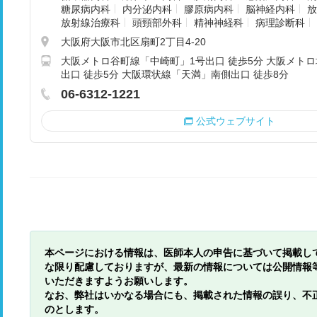
糖尿病内科
内分泌内科
膠原病内科
脳神経内科
放
放射線治療科
頭頸部外科
精神神経科
病理診断科
大阪府大阪市北区扇町2丁目4-20
大阪メトロ谷町線「中崎町」1号出口 徒歩5分 大阪メトロ
出口 徒歩5分 大阪環状線「天満」南側出口 徒歩8分
06-6312-1221
公式ウェブサイト
本ページにおける情報は、医師本人の申告に基づいて掲載し
な限り配慮しておりますが、最新の情報については公開情報
いただきますようお願いします。
なお、弊社はいかなる場合にも、掲載された情報の誤り、不
のとします。