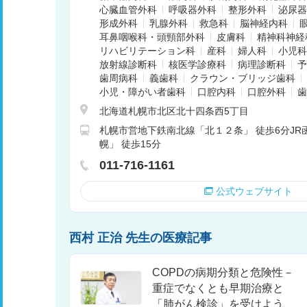
心臓血管外科
呼吸器外科
整形外科
泌尿器
形成外科
乳腺外科
救急科
脳神経内科
耳鼻咽喉科・頭頸部外科
皮膚科
精神科神経
リハビリテーション科
産科
婦人科
小児科
放射線診断科
核医学診療科
病理診断科
予
歯周病科
義歯科
クラウン・ブリッジ歯科
小児・障がい者歯科
口腔内科
口腔外科
歯
北海道札幌市北区北十四条西5丁目
札幌市営地下鉄南北線「北１２条」 徒歩6分JR
幌」 徒歩15分
011-716-1161
公式ウェブサイト
西村 正治 先生の医療記事
COPDの病期分類と危険性－
重症でなくとも早期治療と
「肺がん検診」を受けよう