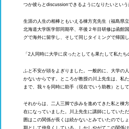
つか彼らとdiscussionできるようになりたいと
生涯の人生の相棒ともいえる棟方充先生（福島県立
北海道大学医学部同期卒、卒後２年目研修は函館
グで海外に留学し、そして同じタイミングで帰国
「2人同時に大学に戻ったとしても果たして私たち
ふと不安が頭をよぎりました。一般的に、大学の
かないからです。ところが教授の川上先生は、私
まで、我々を同時に助手（現在でいう助教）とし
それからは、二人三脚で歩みを進めてきた私と棟
在になっていました。川上先生に講師にしていた
囲はこの関係が長くは続かないとみていたのでし
期として仲良くしている。しかしやがてこの関係