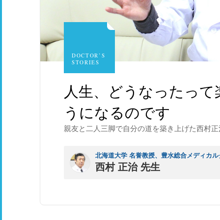
DOCTOR’S
STORIES
人生、どうなったって
うになるのです
親友と二人三脚で自分の道を築き上げた西村正
北海道大学 名誉教授、豊水総合メディカル
西村 正治 先生