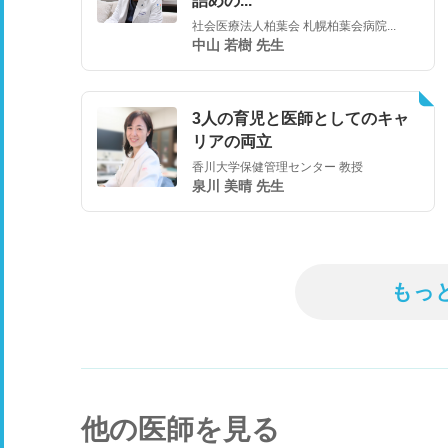
詰めの...
社会医療法人柏葉会 札幌柏葉会病院...
中山 若樹 先生
3人の育児と医師としてのキャ
リアの両立
香川大学保健管理センター 教授
泉川 美晴 先生
もっ
他の医師を見る