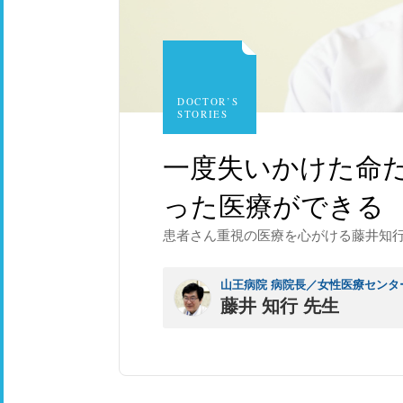
DOCTOR’S
STORIES
一度失いかけた命
った医療ができる
患者さん重視の医療を心がける藤井知
山王病院 病院長／女性医療センタ
藤井 知行 先生