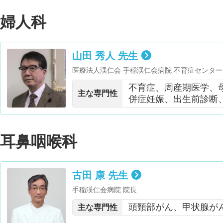
婦人科
山田 秀人 先生
医療法人渓仁会 手稲渓仁会病院 不育症センター
ム医療センター長 ・神戸大学医学研究科 非常
不育症、周産期医学、
セリング学会 認定臨床遺伝専門医・日本産科婦
主な専門性
併症妊娠、出生前診断
副理事長・日本生殖免疫学会 理事・日本母性衛
究会 理事・日本妊娠高血圧学会 理事
耳鼻咽喉科
古田 康 先生
手稲渓仁会病院 院長
頭頸部がん、甲状腺が
主な専門性