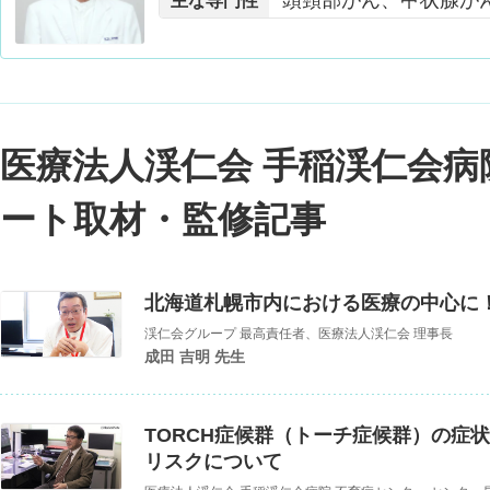
頭頸部がん、甲状腺が
主な専門性
医療法人渓仁会 手稲渓仁会
ート取材・監修記事
北海道札幌市内における医療の中心に
渓仁会グループ 最高責任者、医療法人渓仁会 理事長
成田 吉明 先生
TORCH症候群（トーチ症候群）の症
リスクについて