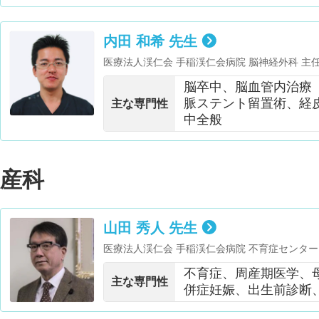
内田 和希 先生
医療法人渓仁会 手稲渓仁会病院 脳神経外科 
た緩和ケアに関する研修修了
脳卒中、脳血管内治療
脈ステント留置術、経
主な専門性
中全般
産科
山田 秀人 先生
医療法人渓仁会 手稲渓仁会病院 不育症センター
ム医療センター長 ・神戸大学医学研究科 非常
不育症、周産期医学、
セリング学会 認定臨床遺伝専門医・日本産科婦
主な専門性
併症妊娠、出生前診断
副理事長・日本生殖免疫学会 理事・日本母性衛
究会 理事・日本妊娠高血圧学会 理事