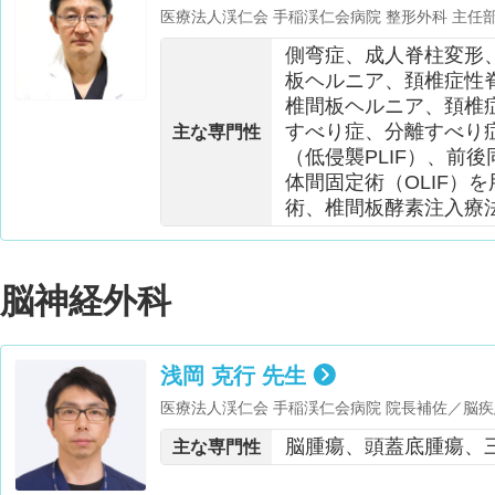
医療法人渓仁会 手稲渓仁会病院 整形外科 主任
博士 ・小児運動器疾患指導管理医師セミナー 修
側弯症、成人脊柱変形
板ヘルニア、頚椎症性
椎間板ヘルニア、頚椎
すべり症、分離すべり
主な専門性
（低侵襲PLIF）、前
体間固定術（OLIF）
術、椎間板酵素注入療
脳神経外科
浅岡 克行 先生
医療法人渓仁会 手稲渓仁会病院 院長補佐／脳
学会 会員・日本神経内視鏡学会 技術認定医・
脳腫瘍、頭蓋底腫瘍、
主な専門性
内視鏡学会 会員・がん治療に携わる医師を対象