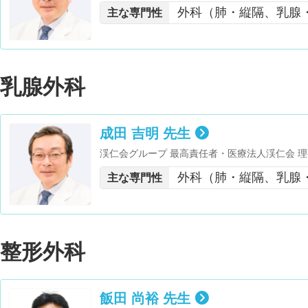
道外科学会 評議員・日本臨床外科学会北海道支
外科（肺・縦隔、乳腺
主な専門性
評議員・監事・札幌市医師会 監事・札幌市医師
門委員・日本臨床外科学会 会員・日本肺癌学会
員・日本Acute Care Surgery学会 会員・
日本胸腺研究会 会員・日本乳房オンコプラステ
理学会 会員・ロボット支援鏡視下手術認定資格
乳腺外科
ケアに関する研修 修了
成田 吉明 先生
渓仁会グループ 最高責任者・医療法人渓仁会 
道外科学会 評議員・日本臨床外科学会北海道支
外科（肺・縦隔、乳腺
主な専門性
評議員・監事・札幌市医師会 監事・札幌市医師
門委員・日本臨床外科学会 会員・日本肺癌学会
員・日本Acute Care Surgery学会 会員・
日本胸腺研究会 会員・日本乳房オンコプラステ
理学会 会員・ロボット支援鏡視下手術認定資格
整形外科
ケアに関する研修 修了
飯田 尚裕 先生