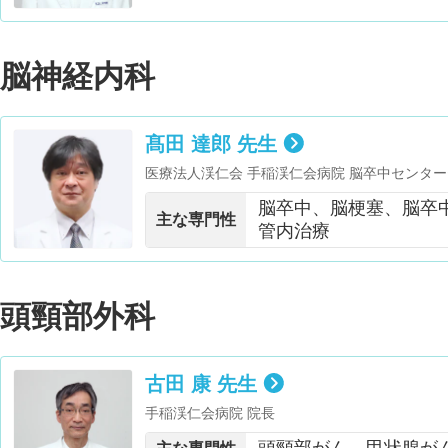
脳神経内科
髙田 達郎 先生
医療法人渓仁会 手稲渓仁会病院 脳卒中センタ
経超音波学会 会員
脳卒中、脳梗塞、脳卒
主な専門性
管内治療
頭頸部外科
古田 康 先生
手稲渓仁会病院 院長