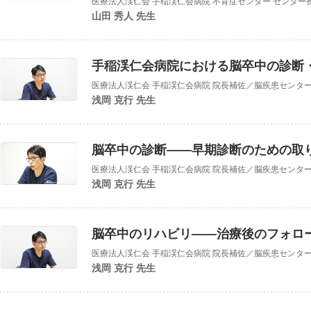
医療法人渓仁会 手稲渓仁会病院 不育症センター センター
、神戸大学医学研究科 非常勤講師
山田 秀人 先生
手稲渓仁会病院における脳卒中の診断
医療法人渓仁会 手稲渓仁会病院 院長補佐／脳疾患センター
浅岡 克行 先生
脳卒中の診断——早期診断のための取
医療法人渓仁会 手稲渓仁会病院 院長補佐／脳疾患センター
浅岡 克行 先生
脳卒中のリハビリ——治療後のフォロ
医療法人渓仁会 手稲渓仁会病院 院長補佐／脳疾患センター
浅岡 克行 先生