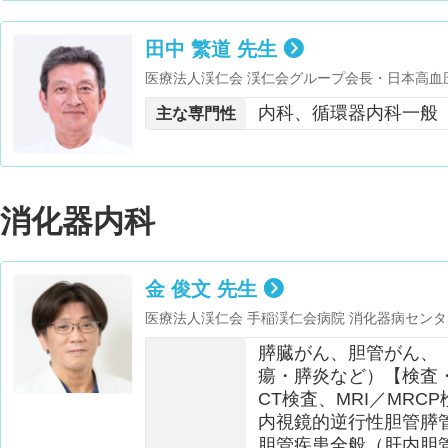
田中 繁道 先生
医療法人渓仁会 渓仁会グループ会長・日本高血
名誉専門医
内科、循環器内科一般
主な専門性
消化器内科
金 俊文 先生
医療法人渓仁会 手稲渓仁会病院 消化器病センタ
膵臓がん、胆管がん、
瘍・膵炎など）【検査
CT検査、MRI／MRC
内視鏡的逆行性胆管膵管
胆管疾患全般（肝内胆