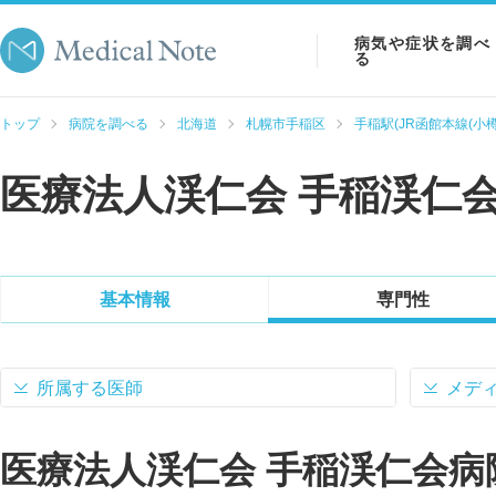
病気や症状を調べ
る
病気を調べる
トップ
病院を調べる
北海道
札幌市手稲区
手稲駅(JR函館本線(小樽
症状を調べる
医療法人渓仁会 手稲渓仁
検査を調べる
基本情報
専門性
所属する医師
メデ
医療法人渓仁会 手稲渓仁会