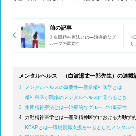
前の記事
3 集団精神療法とは―治療的なグ
K
ループの重要性
し
ム
メンタルヘルス （白波瀬丈一郎先生）の連載
1
メンタルヘルスの重要性―産業精神医学とは
精神科医が職場のメンタルヘルスに関わるとき
3
集団精神療法とは―治療的なグループの重要性
4
力動精神医学とは―産業精神医学における力動学
KEAPとは―職場復帰支援を中心としたメンタル