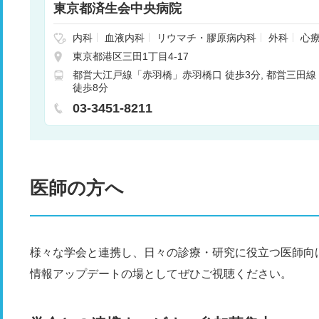
東京都済生会中央病院
内科
血液内科
リウマチ・膠原病内科
外科
心
経内科
脳神経外科
呼吸器外科
消化器外科
腎
東京都港区三田1丁目4-17
科
小児科
整形外科
形成外科
皮膚科
泌尿器
都営大江戸線「赤羽橋」赤羽橋口 徒歩3分
都営三田線
科
眼科
耳鼻咽喉科
リハビリテーション科
放
徒歩8分
口腔外科
麻酔科
乳腺外科
呼吸器内科
循環器
03-3451-8211
医師の方へ
様々な学会と連携し、日々の診療・研究に役立つ医師向
情報アップデートの場としてぜひご視聴ください。