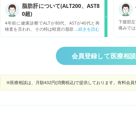
チなど教わりました。太ももの筋肉の所をマッサ
脂肪肝について(ALT200、AST8
効果が期
ージされただけで激痛だったのですが、痛みの少
しか効か
0超)
ないかつ筋肉が鍛えられる方法はありますか？太
治療も出
ももの筋肉を鍛える方法をネットで色々調べたの
下腹部左
4年前に健康診断でALTが80代、ASTが40代と再
顔面神経
ですがキツかったり痛そうだったりで長く続けら
痛みでは
検査を言われ、その時は軽度の脂肪肝と診断され
無くなる
れそうにありません。もっとゆるく手軽に出来そ
す。 何
ました その後2年間数値に異常がなかったので普
術すると
うなのはないですか？
通に過ごしてしまった結果体重が15キロ以上増
れました
え、昨年の健康診断でALTが200、ASTが80と大
たが、足
幅に基準を超えて、再検査と言われ、近くの病院
会員登録して医療相
く閉じら
を受診しました。 その病院は肝臓も専門で扱って
との説明
おり、検査の結果B型などやウイルス性の肝炎で
眼病予防
はないため脂肪肝と診断され、痩せなさいと言わ
事) そ
れました。 それから痩せようとしましたが自分に
しました
※医療相談は、月額432円(消費税込)で提供しております。有料会
厳しく出来ず、痩せないまま1年が過ぎ、別の肝
するよう
臓の専門の医院で再度血液検査をしたところAL
可能性が
T、ASTの数値は変わらずでした。 精密検査をお
願いしましたが痩せなさいとのことしか言われず
に不安になったためもう一つの病院で診断しても
らい、精密検査をお願いしましたがこのくらいな
ら脂肪肝の可能性が高いので痩せる以外は方法は
ないですよと言われてしまいました。 ネットで調
べてみたらALTが200を超えるレベルなら入院と