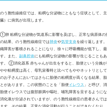
のう胞性線維症では、粘稠な分泌物にともなう症状として、主
臓）に病気が出現します。
①肺 粘稠な分泌物が気道系に影響を及ぼし、正常な病原体の
の結果、のう胞性線維症では
肺炎
や
気管支炎
を繰り返します。
織障害が蓄積されることになり、徐々に呼吸機能が低下し、最
す。また、
副鼻腔炎
にも粘稠な分泌物の影響が生じることもあ
す。 ②消化器系 赤ちゃんが出生をすると、胎便という分娩
やや粘稠度は高く、母乳栄養時と比べてもややネットリとして
のお子さんにおいてはさらに胎便の粘稠度が高くなる結果、胎
とがあります。この状態のことを「胎便
イレウス
」と呼び、消
胎便イレウスでは腹部膨満や嘔吐、哺乳障害を呈するようにな
消化液が分泌されていますが、のう胞性線維症の患者さんでは
ます。その結果、正常な消化活動が行うことができなくなり、