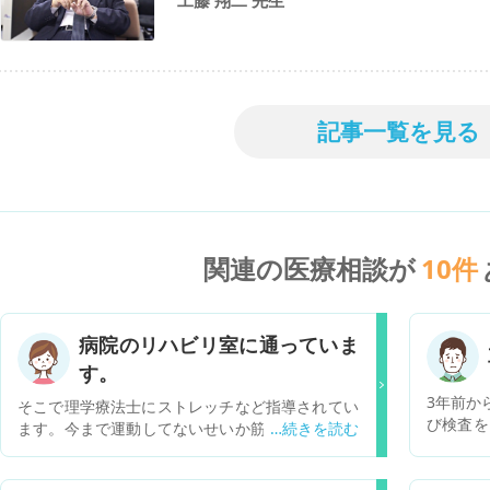
工藤 翔二 先生
記事一覧を見る
関連の医療相談が
10
件
病院のリハビリ室に通っていま
す。
3年前か
そこで理学療法士にストレッチなど指導されてい
び検査を
ます。今まで運動してないせいか筋肉が落ちてき
診断され
ていて膝の骨に負担がかかり痛みが出ているので
を紹介さ
はないかとの事で太ももの筋肉を鍛えるストレッ
瘍は、4