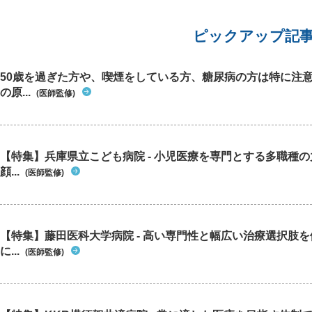
書いてるものも見てますます不安になっていま
す。 今は心を入れ替え、1ヶ月で3キロほど痩せ
ましたが痩せるだけでいいのかと不安になってし
ピックアップ記
まいます。 ALTが200、ASTが80という数値は肝
炎などの精密検査は受けて投薬など本格的な治療
をせずに、痩せることや食事を健康的にするなど
50歳を過ぎた方や、喫煙をしている方、糖尿病の方は特に注
生活習慣や改善だけで事足りるのでしょうか？
の原...
(医師監修)
【特集】兵庫県立こども病院 - 小児医療を専門とする多職種
顔...
(医師監修)
【特集】藤田医科大学病院 - 高い専門性と幅広い治療選択肢
に...
(医師監修)