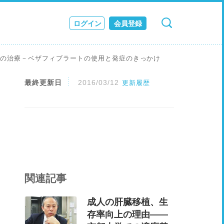
ログイン
会員登録
検索
キャンセル
ス
変の治療－ベザフィブラートの使用と発症のきっかけ
JOURNAL
最終更新日
2016/03/12
更新履歴
関連記事
成人の肝臓移植、生
存率向上の理由——