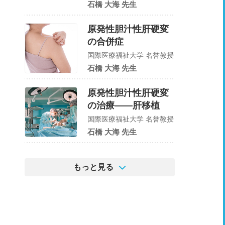
石橋 大海 先生
原発性胆汁性肝硬変
の合併症
国際医療福祉大学 名誉教授
石橋 大海 先生
原発性胆汁性肝硬変
の治療——肝移植
国際医療福祉大学 名誉教授
石橋 大海 先生
もっと見る