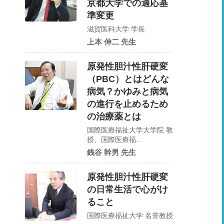
京都大学での適応基
準変更
滋賀医科大学 学長
上本 伸二 先生
原発性胆汁性肝硬変
（PBC）とはどんな
病気？かゆみと病気
の進行を止めるため
の治療薬とは
国際医療福祉大学大学院 教
授、国際医療福...
銭谷 幹男 先生
原発性胆汁性肝硬変
の日常生活で心がけ
ること
国際医療福祉大学 名誉教授