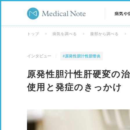
病気や
病気を
トップ
病気を調べる
腹部から調べる
症状を
インタビュー
#原発性胆汁性胆管炎
検査を
原発性胆汁性肝硬変の
使用と発症のきっかけ