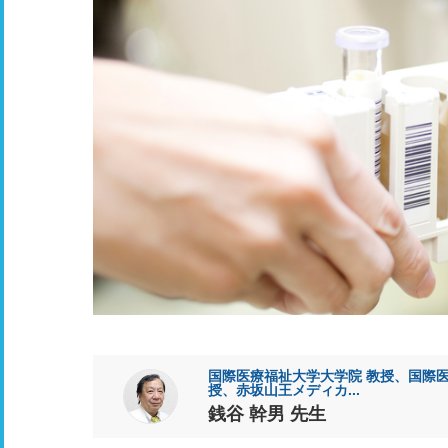
国際医療福祉大学大学院 教授、国際医
授、赤坂山王メディカ...
銭谷 幹男 先生