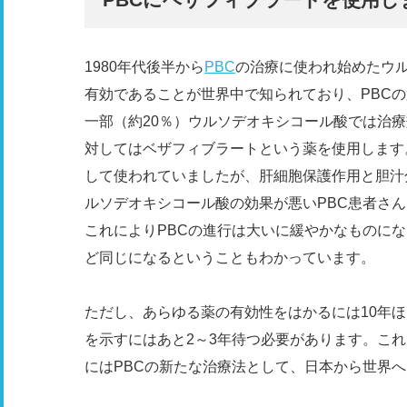
1980年代後半から
PBC
の治療に使われ始めたウ
有効であることが世界中で知られており、PBC
一部（約20％）ウルソデオキシコール酸では治
対してはベザフィブラートという薬を使用します
して使われていましたが、肝細胞保護作用と胆汁
ルソデオキシコール酸の効果が悪いPBC患者さ
これによりPBCの進行は大いに緩やかなものに
ど同じになるということもわかっています。
ただし、あらゆる薬の有効性をはかるには10年
を示すにはあと2～3年待つ必要があります。こ
にはPBCの新たな治療法として、日本から世界