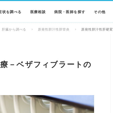
症状を調べる
医療相談
病院・医師を探す
その他
調べる
病院を探す
MNニュー
肝臓から調べる
原発性胆汁性胆管炎
原発性胆汁性肝硬
調べる
医師を探す
NEWS & 
調べる
治療－ベザフィブラートの