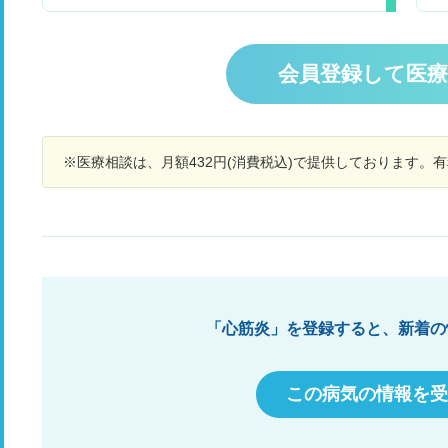
診断されました。薬を飲んでるのですが改善され
ま
(湿疹のようなものやカサカサしたイボみたいな
ません。12月になり背中の鈍痛があります。膵臓
（
もの)です。かゆみがあります。 早めに病院に行
の病気を疑い、MRI、MRCP、CT検査をしました
1
くべきですか？ ネットで少しみただけで詳しく知
が異常ありませんでした。超音波内視鏡検査をし
続
会員登録して医
らないので皮膚筋炎について教えてほしいです。
たほうが良いでしょうか。医者は様子見と言われ
よろしくお願いします。
てます。 一応、胸の痛みは心電図、CTで異常な
し
し、背中の鈍痛は整形外科を受診して骨には異常
ありません。
※医療相談は、月額432円(消費税込)で提供しております。
迅
し
ミ
の
の
て
た
そ
「心筋炎」を登録すると、新着の
状
左
に
この病気の情報を受