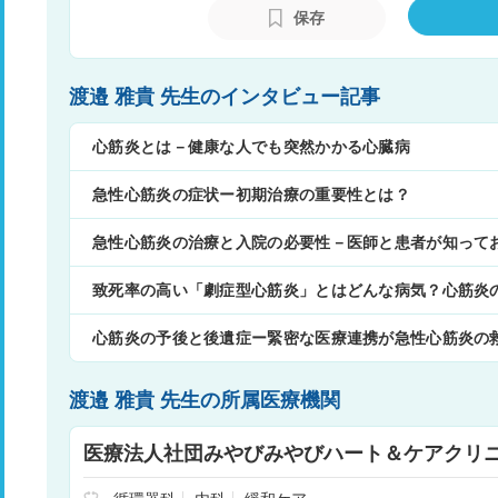
に離島への循環器診療応援を行っている。
保存
超行動派。大学病院と在宅医療の架け橋と
各国を回り積極的な学術活動も行っている
渡邉 雅貴 先生のインタビュー記事
心筋炎とは－健康な人でも突然かかる心臓病
急性心筋炎の症状ー初期治療の重要性とは？
急性心筋炎の治療と入院の必要性－医師と患者が知って
致死率の高い「劇症型心筋炎」とはどんな病気？心筋炎
心筋炎の予後と後遺症ー緊密な医療連携が急性心筋炎の
渡邉 雅貴 先生の所属医療機関
医療法人社団みやびみやびハート＆ケアクリ