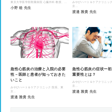
東京大学医学部附属病院 心臓外科 教授、...
みやびハート＆ケアクリニック
京...
小野 稔 先生
渡邉 雅貴 先生
急性心筋炎の治療と入院の必要
急性心筋炎の症状ー初
性－医師と患者が知っておきた
重要性とは？
いこと
みやびハート＆ケアクリニック
京...
みやびハート＆ケアクリニック 院長、東
渡邉 雅貴 先生
京...
渡邉 雅貴 先生