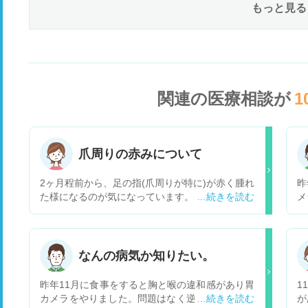
もっと見る
関連の医療相談が
1
爪周りの赤みについて
2ヶ月程前から、足の指(爪周りが特に)が赤く腫れ
昨
た様になるのが気になっています。 普段はだいた
メ
い立ち仕事なのですが、足がほてる様なジンジン
服
する感じがして気持ち悪いです。 手の指も爪の下
ッ
あたりが赤く見えます。 今は夏なのでしもやけに
す
はならないしなんかおかしいなぁと思っているの
在
なんの病気か知りたい。
ですが、病院になかなか行く時間を作れないた
に
め、ネットで調べると皮膚筋炎という病気に私の
し
昨年11月に食事をすると胸と喉の違和感があり胃
1
症状が近いと思いました。 他の自覚症状は微熱と
る
カメラをやりました。問題はなく逆流性食道炎と
が
関節痛とだるさと手の指の関節のできものです。