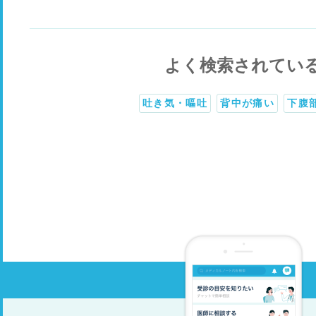
よく検索されてい
吐き気・嘔吐
背中が痛い
下腹