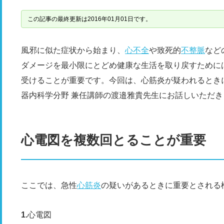
この記事の最終更新は2016年01月01日です。
風邪に似た症状から始まり、
心不全
や致死的
不整脈
など
ダメージを最小限にとどめ健康な生活を取り戻すために
受けることが重要です。今回は、心筋炎が疑われるとき
器内科学分野 兼任講師の渡邉雅貴先生にお話しいただき
心電図を複数回とることが重要
ここでは、急性
心筋炎
の疑いがあるときに重要とされる
心電図