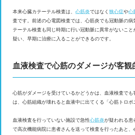
本来心臓カテーテル検査は、
心筋炎
ではなく
狭心症
や
心
査です。前述の心電図検査では、心筋炎でも冠動脈の病
テーテル検査も同じ時期に行い冠動脈に異常がないこと
疑い、早期に治療に入ることができるのです。
血液検査で心筋のダメージが客観
心筋がダメージを受けているかどうかは、血液検査でも
は、心筋組織が壊れると血液中に出てくる「心筋トロポ
血液検査を行っていない施設で急性
心筋炎
が疑われる患
で高次機能病院に患者さんを送って検査を行ったあと、心