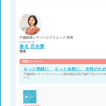
戸越銀座レディースクリニック 院長
はるな
ゆりあ
春名
百合愛
先生
特集コンテンツ
もっと気軽に、 もっと自然に。 女性のた
戸越銀座レディースクリニック(東京都品川区戸越3丁目1-2 ｲﾏｰﾙﾋ
ージ。
Web予約対応