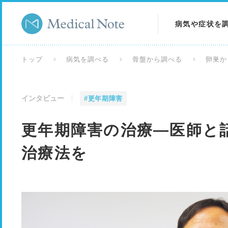
病気や症状を
病気を調べる
トップ
病気を調べる
骨盤から調べる
卵巣か
症状を調べる
インタビュー
#更年期障害
検査を調べる
更年期障害の治療―医師と
治療法を