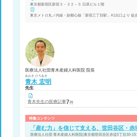
東京都新宿区新宿３－３２－５ 日原ビル１階
医療法人社団青木産婦人科医院 院長
あおき
ひろあき
青木
宏明
先生
7
青木
先生の医療記事
件
特集コンテンツ
「産む力」を信じて支える、世田谷区・赤
医療法人社団 青木産婦人科医院(東京都世田谷区赤堤5丁目30-15