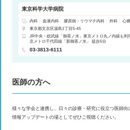
東京科学大学病院
内科
血液内科
膠原病・リウマチ内科
外科
心
経内科
脳神経外科
呼吸器外科
消化器外科
腎
東京都文京区湯島1丁目5-45
科
小児科
小児外科
整形外科
形成外科
美容
JR中央・総武線「御茶ノ水」東京メトロ丸ノ内線も利用
器科
肛門科
産婦人科
眼科
耳鼻咽喉科
リハ
京メトロ千代田線「新御茶ノ水」 徒歩5分
放射線科
麻酔科
乳腺外科
呼吸器内科
循環器
03-3813-6111
医師の方へ
様々な学会と連携し、日々の診療・研究に役立つ医師向
情報アップデートの場としてぜひご視聴ください。