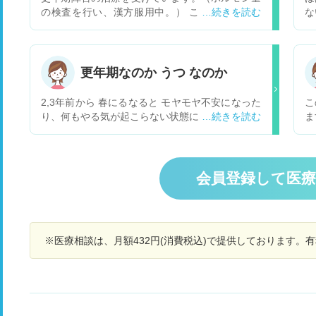
の検査を行い、漢方服用中。） ここ２～３か月
な
は、生理が終わった後２～３日すると、強い倦怠
す
感と眠気で起き上がれない日があります。 今まで
手
は、生理後が一番体調のよいときだったのです
な
が、身体が変化しているような気がします。（血
す
更年期なのか うつ なのか
液検査の結果、貧血ではない） これも更年期障害
る
の症状の一つでしょうか？
2,3年前から 春にるなると モヤモヤ不安になった
こ
り、何もやる気が起こらない状態になります。 去
ま
年も4月ごろ から そんな状態で 婦人科にいった
い
ら まだ更年期ではないと… 今も何もやる気がお
の
こらないって いうのが 一番で 寝つきはいいので
すが、朝早く 目覚めたり 途中何度も起きる状態
会員登録して医
です。少し 頭が重い感じもあります。 婦人科か
心療内科 どちらを受診したら 良いのでしょう。
※医療相談は、月額432円(消費税込)で提供しております。