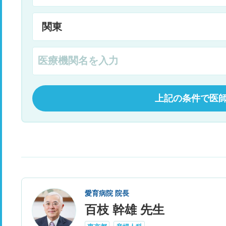
上記の条件で医
愛育病院 院長
百枝 幹雄 先生