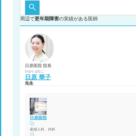
周辺で
更年期障害
の実績がある医師
日原医院 院長
ひはら
はなこ
日原
華子
先生
日原医院
産婦人科、内科