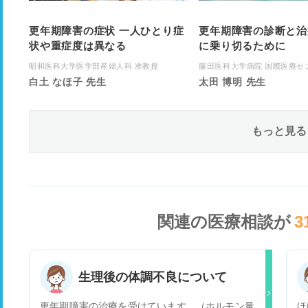
更年期障害の症状 一人ひとり症
更年期障害の診断と治
状や重症度は異なる
に乗り切るために
昭和医科大学医学部産婦人科 准教授
藤田医科大学病院 国際医療センタ
白土 なほ子 先生
太田 博明 先生
もっと見る
関連の医療相談が
3
生理後の体調不良について
更年期障害の治療を受けています。（ホルモン量
ほ