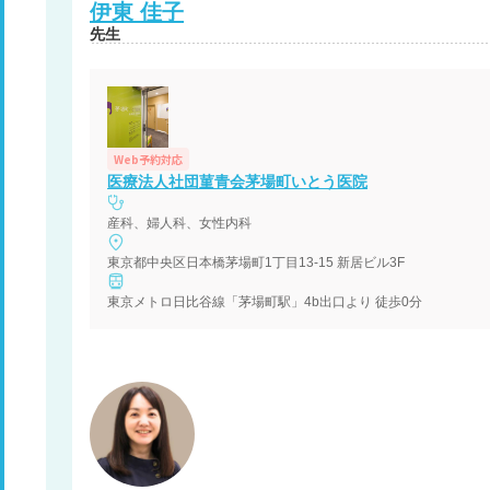
伊東
佳子
先生
Web予約対応
医療法人社団菫青会茅場町いとう医院
産科、婦人科、女性内科
東京都中央区日本橋茅場町1丁目13-15 新居ビル3F
東京メトロ日比谷線「茅場町駅」4b出口より 徒歩0分