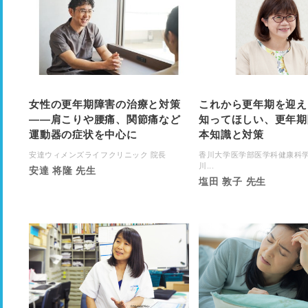
女性の更年期障害の治療と対策
これから更年期を迎え
――肩こりや腰痛、関節痛など
知ってほしい、更年期
運動器の症状を中心に
本知識と対策
安達ウィメンズライフクリニック 院長
香川大学医学部医学科健康科学
川...
安達 将隆 先生
塩田 敦子 先生