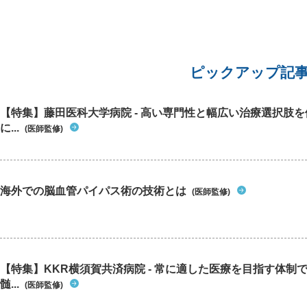
をせずに、痩せることや食事を健康的にするなど
生活習慣や改善だけで事足りるのでしょうか？
ピックアップ記
【特集】藤田医科大学病院 - 高い専門性と幅広い治療選択肢
に...
(医師監修)
海外での脳血管パイパス術の技術とは
(医師監修)
【特集】KKR横須賀共済病院 - 常に適した医療を目指す体制
髄...
(医師監修)