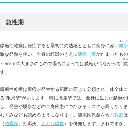
急性期
ほっしん
膿疱性乾癬は発症すると最初に灼熱感とともに全身に赤い
発疹
激な発熱を伴い、全身の紅斑のうえに
膿疱
（
膿
がたまったもの
のう
～5mmの大きさのもので場合によっては膿疱がつながって“
膿
す。
膿疱性乾癬は膿疱が発生する範囲に応じて分類され、体全体に
る“限局型”があります。特に汎発型では、全身に生じた膿疱
し、発熱や脱水などの全身疾患につながるリスクが高くなりま
むくみなども認めるようになります。膿疱性乾癬を含む
乾癬
は
（
結膜炎
、虹彩炎、
ぶどう膜炎
）を併発します。まれですが、