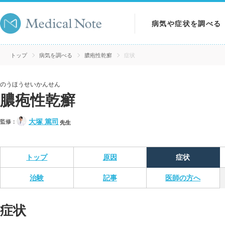
病気や症状を調べる
病気を調べる
トップ
病気を調べる
膿疱性乾癬
症状
症状を調べる
のうほうせいかんせん
膿疱性乾癬
検査を調べる
大塚 篤司
監修：
先生
トップ
原因
症状
治験
記事
医師の方へ
症状