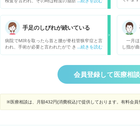
検査を言われ、その時は軽度の脂肪肝と診断され
理由が考
ました その後2年間数値に異常がなかったので普
も思いつ
通に過ごしてしまった結果体重が15キロ以上増
え、昨年の健康診断でALTが200、ASTが80と大
幅に基準を超えて、再検査と言われ、近くの病院
手足のしびれが続いている
を受診しました。 その病院は肝臓も専門で扱って
おり、検査の結果B型などやウイルス性の肝炎で
病院でMIRを取ったら首と腰が脊柱管狭窄症と言
一月ほ
はないため脂肪肝と診断され、痩せなさいと言わ
われ、手術が必要と言われたがで きれば手術をし
し指が曲
れました。 それから痩せようとしましたが自分
ないで治す方法が無いか知りたいです
す。こわ
に厳しく出来ず、痩せないまま1年が過ぎ、別の
あります
肝臓の専門の医院で再度血液検査をしたところAL
動作では
T、ASTの数値は変わらずでした。 精密検査をお
動かして
会員登録して医療相
願いしましたが痩せなさいとのことしか言われず
するべき
に不安になったためもう一つの病院で診断しても
て下さい
らい、精密検査をお願いしましたがこのくらいな
ら脂肪肝の可能性が高いので痩せる以外は方法は
ないですよと言われてしまいました。 ネットで
※医療相談は、月額432円(消費税込)で提供しております。有料会
調べてみたらALTが200を超えるレベルなら入院
と書いてるものも見てますます不安になっていま
す。 今は心を入れ替え、1ヶ月で3キロほど痩せ
ましたが痩せるだけでいいのかと不安になってし
まいます。 ALTが200、ASTが80という数値は肝
炎などの精密検査は受けて投薬など本格的な治療