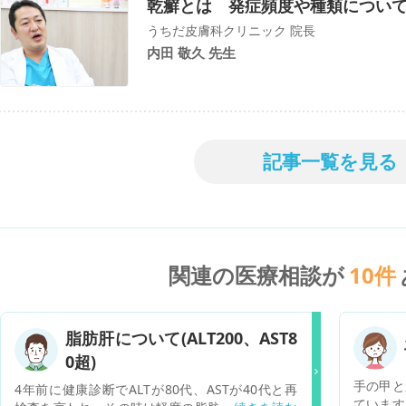
乾癬とは 発症頻度や種類につい
うちだ皮膚科クリニック 院長
内田 敬久 先生
記事一覧を見る
関連の医療相談が
10
件
脂肪肝について(ALT200、AST8
0超)
手の甲と
4年前に健康診断でALTが80代、ASTが40代と再
ています