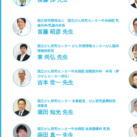
国立研究開発法人 国立がん研究センター中央病院 乳
腺外科/乳腺外科長
首藤 昭彦 先生
国立がん研究センター がん対策情報センターがん臨床
情報部部長
東 尚弘 先生
国立がん研究センター中央病院 頭頸部外科 科長（希
少がんセンター併任）
吉本 世一 先生
国立がん研究センター 名誉総長、がん研究振興財団
理事長
堀田 知光 先生
国立がん研究センター中央病院 血液腫瘍科 医員
蒔田 真一 先生