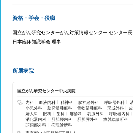
資格・学会・役職
国立がん研究センターがん対策情報センター センター長
日本臨床知識学会 理事
所属病院
国立がん研究センター中央病院
内科
血液内科
精神科
脳神経外科
呼吸器外科
小児外科
脳脊髄腫瘍科
骨軟部腫瘍科
形成外科
皮
婦人科
眼科
歯科
麻酔科
乳腺外科
呼吸器内科
消化器内科
肝胆膵内科
肝胆膵外科
放射線診断科
頭頸部外科
病理診断科