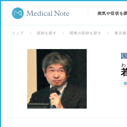
病気や症状を
病気を調べる
トップ
医師を探す
関東の医師を探す
東京都
症状を調べる
国
検査を調べる
わ