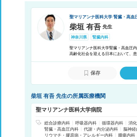
聖マリアンナ医科大学 腎臓・高血
柴垣 有吾
先生
神奈川県
腎臓内科
聖マリアンナ医科大学腎臓・高血圧内
高齢化社会を迎える日本において、患者
保存
柴垣 有吾 先生の所属医療機関
聖マリアンナ医科大学病院
総合診療内科
呼吸器内科
循環器内科
消化
腎臓・高血圧内科
代謝・内分泌内科
脳神経
リウマチ・膠原病・アレルギー内科
腫瘍内科