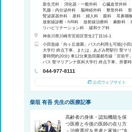
新生児科
消化器・一般外科
心臓血管外科
乳腺・内分泌外科
脳神経外科
整形外科
形
腎泌尿器外科
産科
婦人科
眼科
耳鼻咽
放射線診断・IVR科
放射線治療科
麻酔科
リハビリテーション科
緩和ケア科
神奈川県川崎市宮前区菅生2丁目16-1
小田急線「向ヶ丘遊園」バスの利用も可能(小田
大学行 終点下車、または、あざみ野駅行 聖マ
要時間約20分) 車12分東急田園都市線「宮前平
バス 聖マリアンナ医科大学行 終点下車、所要時間
044-977-8111
公式ウェブサイト
柴垣 有吾 先生の医療記事
高齢者の身体・認知機能を保
つ医療と今後の医師の在り方
－治療選択を患者と家族に“丸